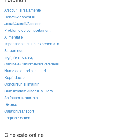
Afectiuni si tratamente
Donatii/Adaposturi
Jocuri/Jucarii/Accesorii
Probleme de comportament
Alimentatie
Impartaseste cu noi experienta ta!
Stapan nou
Ingrijire si toaletaj
Cabinete/Clinici/Medici veterinari
Nume de dihori si alinturi
Reproductie
Concursuri si intalniri
Cum invatam dihorul la litiera
Sa facem cunostinta
Diverse
Calatorii/transport
English Section
Cine este online