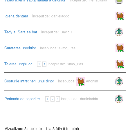
Igiena dentara
Început de:
danieladdo
Anonim
Tedy si Sara se bat
Început de:
DavidH
Curatarea urechilor
Început de:
Simo_Pas
Anonim
Taierea unghiilor
Început de:
Simo_Pas
Anonim
1
2
Costurile intretinerii unui dihor
Început de:
Anonim
Perioada de naparlire
Început de:
danieladdo
1
2
3
Vizualizare 8 subiecte - 1 la 8 (din 8 în total)