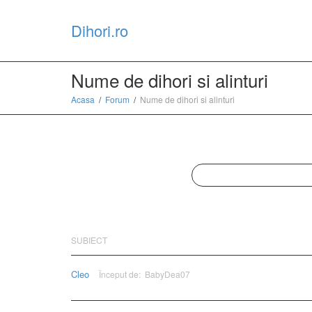
Dihori.ro
Nume de dihori si alinturi
Acasa
Forum
Nume de dihori si alinturi
SUBIECT
Cleo
Început de:
BabyDea07