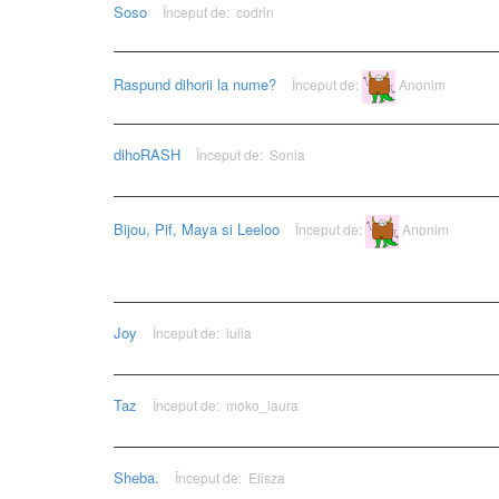
Soso
Început de:
codrin
Raspund dihorii la nume?
Început de:
Anonim
dihoRASH
Început de:
Sonia
Bijou, Pif, Maya si Leeloo
Început de:
Anonim
Joy
Început de:
iulia
Taz
Început de:
moko_laura
Sheba.
Început de:
Elisza