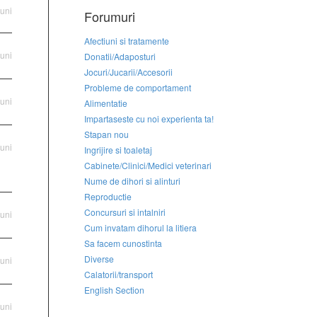
luni
Forumuri
Afectiuni si tratamente
luni
Donatii/Adaposturi
Jocuri/Jucarii/Accesorii
Probleme de comportament
luni
Alimentatie
Impartaseste cu noi experienta ta!
Stapan nou
luni
Ingrijire si toaletaj
Cabinete/Clinici/Medici veterinari
Nume de dihori si alinturi
Reproductie
Concursuri si intalniri
luni
Cum invatam dihorul la litiera
Sa facem cunostinta
Diverse
luni
Calatorii/transport
English Section
luni