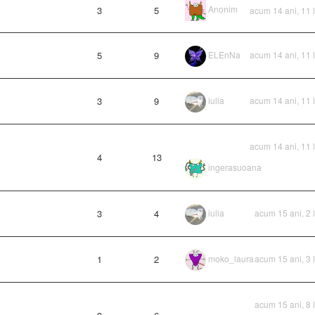
Anonim
3
5
acum 14 ani, 11 
5
9
ELEnNa
acum 14 ani, 11 
3
9
iulia
acum 14 ani, 11 
acum 14 ani, 11 
4
13
ingerasuoana
3
4
iulia
acum 15 ani, 2 
1
2
moko_laura
acum 15 ani, 3 
acum 15 ani, 8 