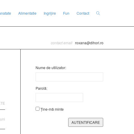
anatate
Alimentatie
Ingrijire
Fun
Contact
contact email
roxana@dihori.ro
Nume de utilizator:
Parolă:
ETE
Ține-mă minte
luni
AUTENTIFICARE