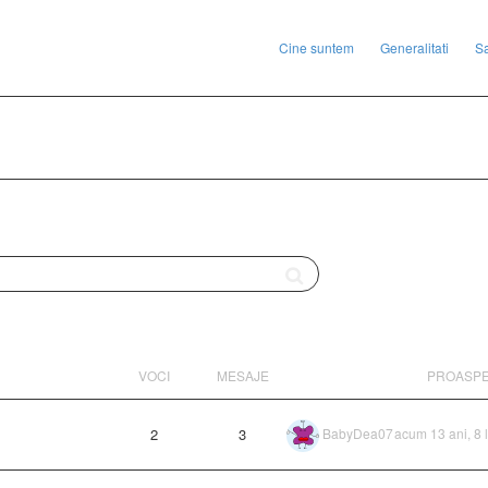
Cine suntem
Generalitati
S
VOCI
MESAJE
PROASP
2
3
BabyDea07
acum 13 ani, 8 