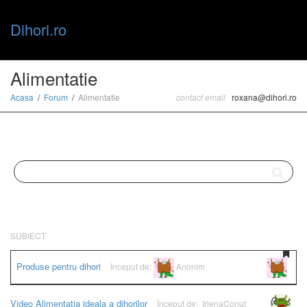
Dihori.ro
Toggle
Alimentatie
Acasa
Forum
Alimentatie
contact email
roxana@dihori.ro
naviga
SUBIECT
Produse pentru dihori
Început de:
Anonim
Anonim
Video Alimentatia ideala a dihorilor
Început de:
IrienaConut