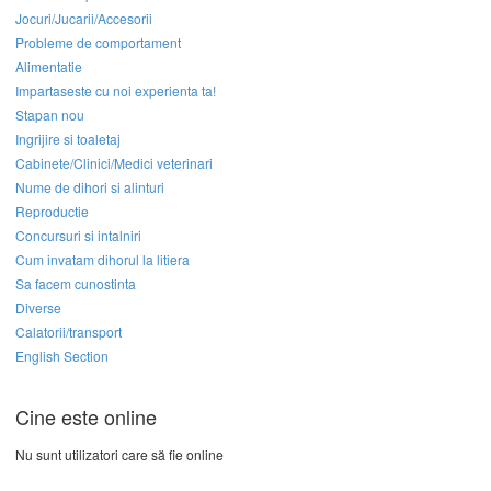
Jocuri/Jucarii/Accesorii
Probleme de comportament
Alimentatie
Impartaseste cu noi experienta ta!
Stapan nou
Ingrijire si toaletaj
Cabinete/Clinici/Medici veterinari
Nume de dihori si alinturi
Reproductie
Concursuri si intalniri
Cum invatam dihorul la litiera
Sa facem cunostinta
Diverse
Calatorii/transport
English Section
Cine este online
Nu sunt utilizatori care să fie online