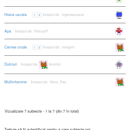
Hrana uscata
Început de:
ingerasuoana
1
2
Apa
Început de:
RalucaP
Carnea cruda
Început de:
margot1
Anonim
1
2
Dulciuri
Început de:
Anonim
Multivitamine
Început de:
Simo_Pas
Anonim
Vizualizare 7 subiecte - 1 la 7 (din 7 în total)
Trebuie să fii autentificat pentru a crea subiecte noi.