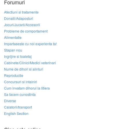
Forumuri
Afectiuni si tratamente
Donatii/Adaposturi
Jocuri/Jucarii/Accesorii
Probleme de comportament
Alimentatie
Impartaseste cu noi experienta ta!
Stapan nou
Ingrijire si toaletaj
Cabinete/Clinici/Medici veterinari
Nume de dihori si alinturi
Reproductie
Concursuri si intalniri
Cum invatam dihorul la litiera
Sa facem cunostinta
Diverse
Calatorii/transport
English Section