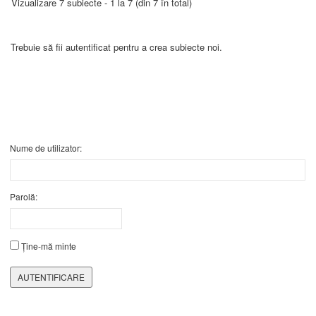
Vizualizare 7 subiecte - 1 la 7 (din 7 în total)
Trebuie să fii autentificat pentru a crea subiecte noi.
Nume de utilizator:
Parolă:
Ține-mă minte
AUTENTIFICARE