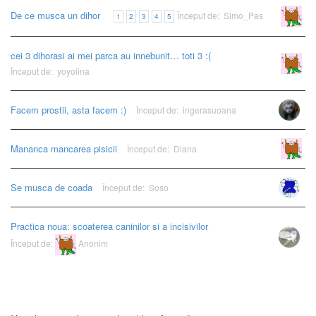
De ce musca un dihor
Început de:
Simo_Pas
Anonim
1
2
3
4
5
cei 3 dihorasi ai mei parca au innebunit… toti 3 :(
Anonim
Început de:
yoyolina
Facem prostii, asta facem :)
Început de:
ingerasuoana
Mananca mancarea pisicii
Început de:
Diana
Anonim
Se musca de coada
Început de:
Soso
Practica noua: scoaterea caninilor si a incisivilor
Început de:
Anonim