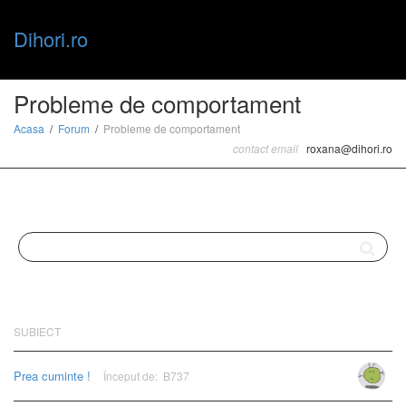
Dihori.ro
Toggle
Probleme de comportament
Acasa
Forum
Probleme de comportament
contact email
roxana@dihori.ro
naviga
SUBIECT
Prea cuminte !
Început de:
B737