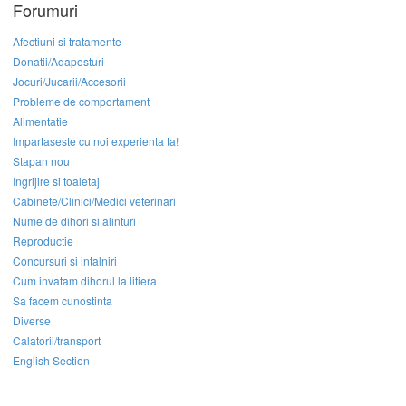
Forumuri
Afectiuni si tratamente
Donatii/Adaposturi
Jocuri/Jucarii/Accesorii
Probleme de comportament
Alimentatie
Impartaseste cu noi experienta ta!
Stapan nou
Ingrijire si toaletaj
Cabinete/Clinici/Medici veterinari
Nume de dihori si alinturi
Reproductie
Concursuri si intalniri
Cum invatam dihorul la litiera
Sa facem cunostinta
Diverse
Calatorii/transport
English Section