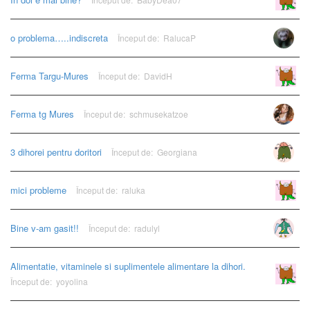
o problema…..indiscreta
Început de:
RalucaP
Ferma Targu-Mures
Început de:
DavidH
Anonim
Ferma tg Mures
Început de:
schmusekatzoe
3 dihorei pentru doritori
Început de:
Georgiana
mici probleme
Început de:
raluka
Anonim
Bine v-am gasit!!
Început de:
radulyl
Alimentatie, vitaminele si suplimentele alimentare la dihori.
Anonim
Început de:
yoyolina