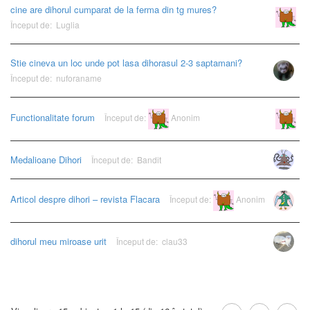
cine are dihorul cumparat de la ferma din tg mures?
Anonim
Început de:
Luglia
Stie cineva un loc unde pot lasa dihorasul 2-3 saptamani?
Început de:
nuforaname
Functionalitate forum
Început de:
Anonim
Anonim
Medalioane Dihori
Început de:
Bandit
Articol despre dihori – revista Flacara
Început de:
Anonim
dihorul meu miroase urit
Început de:
clau33