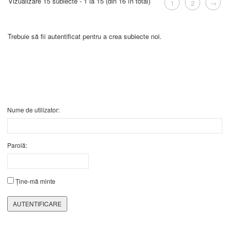
Vizualizare 15 subiecte - 1 la 15 (din 16 în total)
1
2
→
Trebuie să fii autentificat pentru a crea subiecte noi.
Nume de utilizator:
Parolă:
Ține-mă minte
AUTENTIFICARE