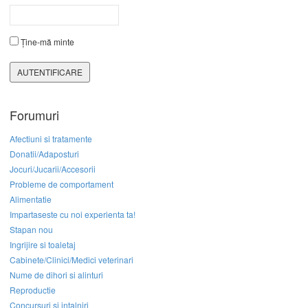
Ține-mă minte
AUTENTIFICARE
Forumuri
Afectiuni si tratamente
Donatii/Adaposturi
Jocuri/Jucarii/Accesorii
Probleme de comportament
Alimentatie
Impartaseste cu noi experienta ta!
Stapan nou
Ingrijire si toaletaj
Cabinete/Clinici/Medici veterinari
Nume de dihori si alinturi
Reproductie
Concursuri si intalniri