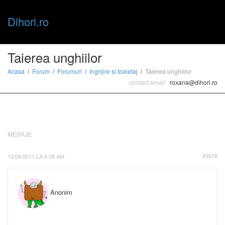
Dihori.ro
Toggle
Taierea unghiilor
Acasa
Forum
Forumuri
Ingrijire si toaletaj
Taierea unghiilor
contact email
roxana@dihori.ro
naviga
MESAJE
13/06/2011 LA 8:08 AM
#3578
Anonim