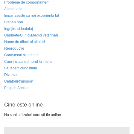
Probleme de comportament
Alimentatie
Impartaseste cu noi experienta ta!
Stapan nou
Ingrijire si toaletaj
Cabinete/Clinici/Medici veterinari
Nume de dihori si alinturi
Reproductie
Concursuri si intalniri
Cum invatam dihorul la litiera
Sa facem cunostinta
Diverse
Calatorii/transport
English Section
Cine este online
Nu sunt utilizatori care să fie online