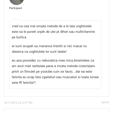
Participant
cred ca cea mai simpla metoda de a le taia unghiiutele
este sa le puneti unpik de ulei pt dihori sau multivitamine
pe burtica
ei sunt ocupati sa manance linistiti si nici macar nu
observa ca unghiiutele lor sunt taiate!
eu asa procedez cu nebunatica mea mica,bineinteles ca
am avut mari razboiaie pana a invata metoda corecta(am
privit un filmulet pe youtube cum se face)…dar ea este
fericita eu scap fara zgarieturi sau muscaturi si toata lumea
este fff fericita!!!
16/11/2012 LA 2:47 PM
#5141