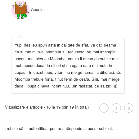
Anonim
Yup, desi eu spun asta in calitate de sfat, va dati seama
ca si mie mi s-a intamplat si, recunosc, se mai intampla
uneori, mai ales cu Moomba, caruia ii cresc gherutele mult
mai repede decat la dihori si se agata ca o maimuta in
copaci. In cazul meu, vitamina merge numai la dihorasi. Cu
Moomba trebuie forta, tinut ferm de ceafa. Siiii..mai merge
daca il pupa cineva incontinuu…un rasfatat, ce sa zic :)))
Vizualizare 4 articole - 16 la 19 (din 19 în total)
←
1
2
Trebuie să fii autentificat pentru a răspunde la acest subiect.