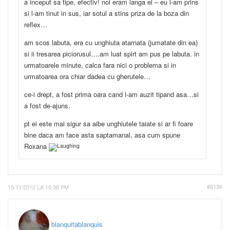
a inceput sa tipe, efectiv! noi eram langa el – eu l-am prins
si l-am tinut in sus, iar sotul a stins priza de la boza din
reflex…
am scos labuta, era cu unghiuta atarnata (jumatate din ea)
si ii tresarea piciorusul….am luat spirt am pus pe labuta. in
urmatoarele minute, calca fara nici o problema si in
urmatoarea ora chiar dadea cu gherutele…
ce-i drept, a fost prima oara cand l-am auzit tipand asa…si
a fost de-ajuns.
pt ei este mai sigur sa aibe unghiutele taiate si ar fi foare
bine daca am face asta saptamanal, asa cum spune
Roxana
15/11/2012 LA 10:38 PM
#5136
blanquitablanquis