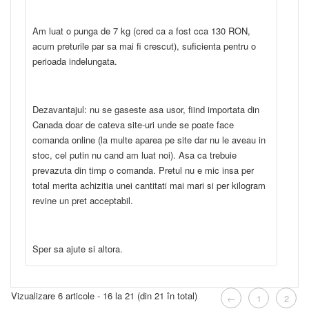
Am luat o punga de 7 kg (cred ca a fost cca 130 RON,
acum preturile par sa mai fi crescut), suficienta pentru o
perioada indelungata.
Dezavantajul: nu se gaseste asa usor, fiind importata din
Canada doar de cateva site-uri unde se poate face
comanda online (la multe aparea pe site dar nu le aveau in
stoc, cel putin nu cand am luat noi). Asa ca trebuie
prevazuta din timp o comanda. Pretul nu e mic insa per
total merita achizitia unei cantitati mai mari si per kilogram
revine un pret acceptabil.
Sper sa ajute si altora.
Vizualizare 6 articole - 16 la 21 (din 21 în total)
←
1
2