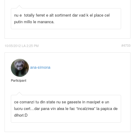
nu e totally ferret e alt sortiment dar vad k el place cel
putin millo le mananca.
10/05/2012 LA 2:25 PM
#4733
ana-simona
Participant
ce comanzi tu din state nu se gaseste in maxipet e un
lucru cert…dar pana vin alea le fac “incalzirea” la papica de
dihori:D