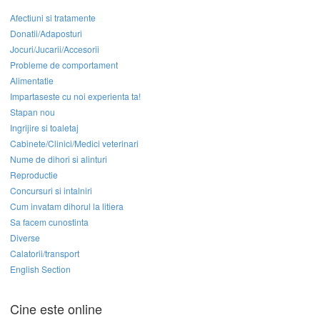
Afectiuni si tratamente
Donatii/Adaposturi
Jocuri/Jucarii/Accesorii
Probleme de comportament
Alimentatie
Impartaseste cu noi experienta ta!
Stapan nou
Ingrijire si toaletaj
Cabinete/Clinici/Medici veterinari
Nume de dihori si alinturi
Reproductie
Concursuri si intalniri
Cum invatam dihorul la litiera
Sa facem cunostinta
Diverse
Calatorii/transport
English Section
Cine este online