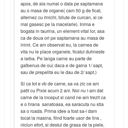
apos, de aia numai o data pe saptamana
au o masa de organe( cam 50 g de ficat,
alternez cu rinichi, bilute de curcan, si ce
mai gasesc pe la macelarie). Inima e
bogata in taurina, un element vital lor, asa
ca de doua ori pe saptamana au masa de
inimi. Ce am observat eu, la carnea de
vita nu le place organele, ficatul duhneste
a iarba. Pe langa carne au parte de
galbenus de ou( daca e de gaina 1/ sapt,
sau de prepelita eu le dau de 2/ sapt.)
Si ca tot e vb de carne, sa va zic ce am
patit cu Pixie acum 2 ani. Noi nu i-am dat
carne de la inceput si cand ne-am trezit ca
e o hrana sanatoasa, ea saracuta nu stia
sa o roada. Prima idee a fost sa-i dam
tocat la masina, fiind foarte usor de lins ,
niciun efort, si destul de grasa de la piele,