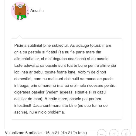
Anonim
Pixie a subliniat bine subiectul. As adauga totusi: mare
grija cu pestele si ficatul (sa nu fie parte mare din
alimentatia lor, ci mai degraba ocazional) si cu oasele.
Este adevarat ca oasele sunt foarte bune pentru alimentia
lor, insa ar trebui tocate foarte bine. Vorbim de dihori
domestici, care nu mai sunt obisnuiti sa manance prada
intreaga, prin urmare nu mai au enzimele necesare pentru
digerarea oaselor (vedem aceeasi situatie si in cazul
cainilor de rasa). Atentie mare, oasele pot perfora
intestinul! Daca sunt maruntite bine (nu sub forma de
aschie), nu e nicio problema.
Vizualizare 6 articole - 16 la 21 (din 21 în total)
←
1
2