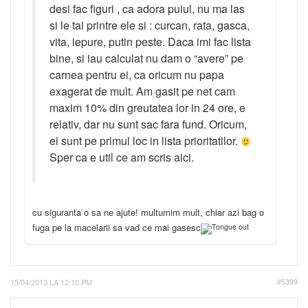
desi fac figuri , ca adora puiul, nu ma las
si le tai printre ele si : curcan, rata, gasca,
vita, iepure, putin peste. Daca imi fac lista
bine, si iau calculat nu dam o “avere” pe
carnea pentru ei, ca oricum nu papa
exagerat de mult. Am gasit pe net cam
maxim 10% din greutatea lor in 24 ore, e
relativ, dar nu sunt sac fara fund. Oricum,
ei sunt pe primul loc in lista prioritatilor.
Sper ca e util ce am scris aici.
cu siguranta o sa ne ajute! multumim mult, chiar azi bag o
fuga pe la macelarii sa vad ce mai gasesc
15/04/2013 LA 12:10 PM
#5399