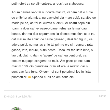
putin efort sa se alimenteze, a reusit sa slabeasca.
Acum carnea le-o tai nu foarte marunt, ci cam cat o cutie
de chibrite( aia mica, nu pachetul ala mare cub), sa aiba ce
roade pe ea, astfel isi curata si dintii. Ai nostri papa din
toamna doar carne- oase-organe, refuz sa le mai dau
boabe, dar ma duc saptamanal la diferite macelarii si le iau
cat mai multe soiuri de carne gasesc , desi fac figuri , ca
adora puiul, nu ma las si le tai printre ele si : curcan, rata,
gasca, vita, iepure, putin peste. Daca imi fac lista bine, si
iau calculat nu dam o “avere” pe carnea pentru ei, ca
oricum nu papa exagerat de mult. Am gasit pe net cam
maxim 10% din greutatea lor in 24 ore, e relativ, dar nu
sunt sac fara fund. Oricum, ei sunt pe primul loc in lista
prioritatilor.
Sper ca e util ce am scris aici.
13/04/2013 LA 8:30 AM
#5398