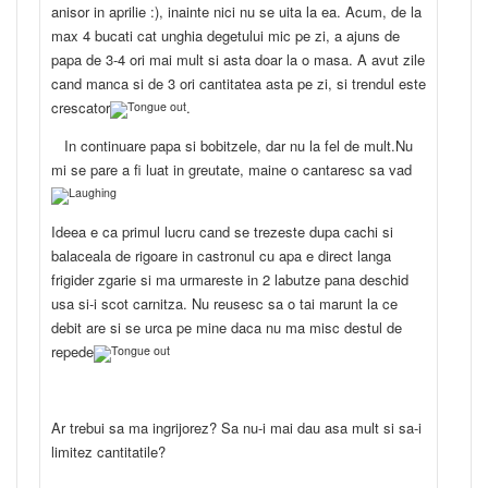
anisor in aprilie :), inainte nici nu se uita la ea. Acum, de la
max 4 bucati cat unghia degetului mic pe zi, a ajuns de
papa de 3-4 ori mai mult si asta doar la o masa. A avut zile
cand manca si de 3 ori cantitatea asta pe zi, si trendul este
crescator
.
In continuare papa si bobitzele, dar nu la fel de mult.Nu
mi se pare a fi luat in greutate, maine o cantaresc sa vad
Ideea e ca primul lucru cand se trezeste dupa cachi si
balaceala de rigoare in castronul cu apa e direct langa
frigider zgarie si ma urmareste in 2 labutze pana deschid
usa si-i scot carnitza. Nu reusesc sa o tai marunt la ce
debit are si se urca pe mine daca nu ma misc destul de
repede
Ar trebui sa ma ingrijorez? Sa nu-i mai dau asa mult si sa-i
limitez cantitatile?