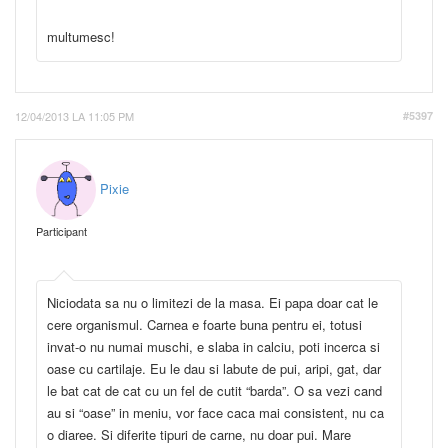
multumesc!
12/04/2013 LA 11:05 PM
#5397
Pixie
Participant
Niciodata sa nu o limitezi de la masa. Ei papa doar cat le
cere organismul. Carnea e foarte buna pentru ei, totusi
invat-o nu numai muschi, e slaba in calciu, poti incerca si
oase cu cartilaje. Eu le dau si labute de pui, aripi, gat, dar
le bat cat de cat cu un fel de cutit “barda”. O sa vezi cand
au si “oase” in meniu, vor face caca mai consistent, nu ca
o diaree. Si diferite tipuri de carne, nu doar pui. Mare