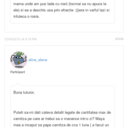
mama unde am pus lada cu rosii (tocmai sa nu apuce la
ele) si ea a deschis usa prin efractie :)))era in varful lazi si
infuleca o rosie.
12/04/2013 LA 9:18 PM
#5396
alina_elena
Participant
Buna tuturor,
Puteti sa-mi dati cateva detalii legate de cantitatea max de
carnitza pe care ar trebui sa o manance intr-o zi? Maya
mea a inceput sa pape carnitza de cca 1 luna ( a facut un