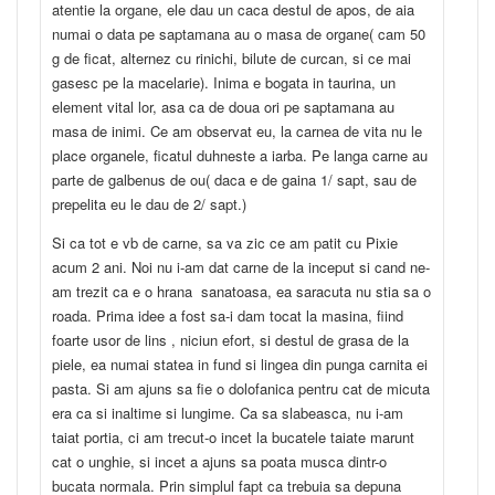
atentie la organe, ele dau un caca destul de apos, de aia
numai o data pe saptamana au o masa de organe( cam 50
g de ficat, alternez cu rinichi, bilute de curcan, si ce mai
gasesc pe la macelarie). Inima e bogata in taurina, un
element vital lor, asa ca de doua ori pe saptamana au
masa de inimi. Ce am observat eu, la carnea de vita nu le
place organele, ficatul duhneste a iarba. Pe langa carne au
parte de galbenus de ou( daca e de gaina 1/ sapt, sau de
prepelita eu le dau de 2/ sapt.)
Si ca tot e vb de carne, sa va zic ce am patit cu Pixie
acum 2 ani. Noi nu i-am dat carne de la inceput si cand ne-
am trezit ca e o hrana sanatoasa, ea saracuta nu stia sa o
roada. Prima idee a fost sa-i dam tocat la masina, fiind
foarte usor de lins , niciun efort, si destul de grasa de la
piele, ea numai statea in fund si lingea din punga carnita ei
pasta. Si am ajuns sa fie o dolofanica pentru cat de micuta
era ca si inaltime si lungime. Ca sa slabeasca, nu i-am
taiat portia, ci am trecut-o incet la bucatele taiate marunt
cat o unghie, si incet a ajuns sa poata musca dintr-o
bucata normala. Prin simplul fapt ca trebuia sa depuna