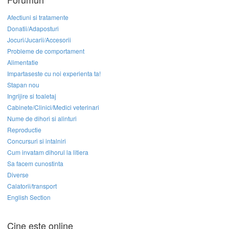
Afectiuni si tratamente
Donatii/Adaposturi
Jocuri/Jucarii/Accesorii
Probleme de comportament
Alimentatie
Impartaseste cu noi experienta ta!
Stapan nou
Ingrijire si toaletaj
Cabinete/Clinici/Medici veterinari
Nume de dihori si alinturi
Reproductie
Concursuri si intalniri
Cum invatam dihorul la litiera
Sa facem cunostinta
Diverse
Calatorii/transport
English Section
Cine este online