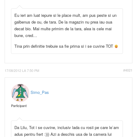
Eu ieri am luat iepure si le place mult, am pus peste si un
galbenus de ou, de tara. De la magazin nu prea iau oua
decat bio. Mai multe primim de la tara, alea is cele mai
bune, cred…
Tina prin definitie trebuie sa fie prima si i se cuvine TOT
17/08/2012 LA 7:50 PM
#4021
Simo_Pas
Participant
Da Lilu, Tot i se cuvine, inclusiv lada cu rosii pe care le`am
adus pentru fiert :))) Azi a deschis usa de la camera lui