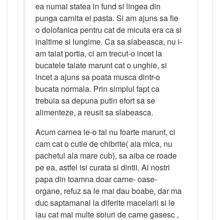
ea numai statea in fund si lingea din
punga carnita ei pasta. Si am ajuns sa fie
o dolofanica pentru cat de micuta era ca si
inaltime si lungime. Ca sa slabeasca, nu i-
am taiat portia, ci am trecut-o incet la
bucatele taiate marunt cat o unghie, si
incet a ajuns sa poata musca dintr-o
bucata normala. Prin simplul fapt ca
trebuia sa depuna putin efort sa se
alimenteze, a reusit sa slabeasca.
Acum carnea le-o tai nu foarte marunt, ci
cam cat o cutie de chibrite( aia mica, nu
pachetul ala mare cub), sa aiba ce roade
pe ea, astfel isi curata si dintii. Ai nostri
papa din toamna doar carne- oase-
organe, refuz sa le mai dau boabe, dar ma
duc saptamanal la diferite macelarii si le
iau cat mai multe soiuri de carne gasesc ,