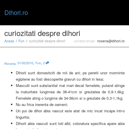
Dihori.ro
Toggle
curiozitati despre dihori
Acasa
Fun
curiozitati despre dihori
contact email
roxana@dihori.ro
naviga
,
,
,
01/02/2010
Fun
2
Roxana
Dihorii sunt domesticiti de mii de ani; pe peretii unor morminte
egiptene au fost descoperite gravuri cu dihori in lesa;
Masculii sunt substantial mai mari decat femelele, putand atinge
la maturitate lungimea de 38-41cm si greutatea de 0,9-1,6kg.
Femelele ating o lungime de 34-36cm si o greutate de 0,3-1,1kg;
Nu au frica inerenta de oameni;
Un pui de dihor abia nascut este atat de mic incat incape intr-o
lingurita;
Dihorii abia nascuti sunt toti albi; coloratura specifica apare abia