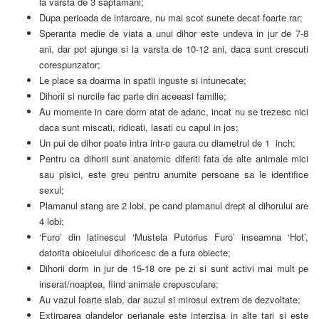
la varsta de 3 saptamani;
Dupa perioada de intarcare, nu mai scot sunete decat foarte rar;
Speranta medie de viata a unui dihor este undeva in jur de 7-8
ani, dar pot ajunge si la varsta de 10-12 ani, daca sunt crescuti
corespunzator;
Le place sa doarma in spatii inguste si intunecate;
Dihorii si nurcile fac parte din aceeasi familie;
Au momente in care dorm atat de adanc, incat nu se trezesc nici
daca sunt miscati, ridicati, lasati cu capul in jos;
Un pui de dihor poate intra intr-o gaura cu diametrul de 1 inch;
Pentru ca dihorii sunt anatomic diferiti fata de alte animale mici
sau pisici, este greu pentru anumite persoane sa le identifice
sexul;
Plamanul stang are 2 lobi, pe cand plamanul drept al dihorului are
4 lobi;
‘Furo’ din latinescul ‘Mustela Putorius Furo’ inseamna ‘Hot’,
datorita obiceiului dihoricesc de a fura obiecte;
Dihorii dorm in jur de 15-18 ore pe zi si sunt activi mai mult pe
inserat/noaptea, fiind animale crepusculare;
Au vazul foarte slab, dar auzul si mirosul extrem de dezvoltate;
Extirparea glandelor perianale este interzisa in alte tari si este