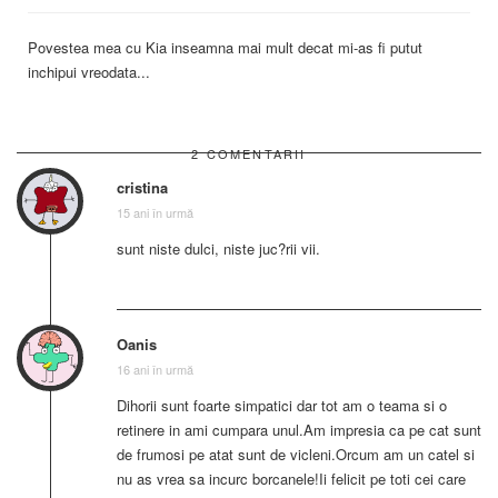
Povestea mea cu Kia inseamna mai mult decat mi-as fi putut
inchipui vreodata...
2 COMENTARII
cristina
15 ani în urmă
sunt niste dulci, niste juc?rii vii.
Oanis
16 ani în urmă
Dihorii sunt foarte simpatici dar tot am o teama si o
retinere in ami cumpara unul.Am impresia ca pe cat sunt
de frumosi pe atat sunt de vicleni.Orcum am un catel si
nu as vrea sa incurc borcanele!Ii felicit pe toti cei care