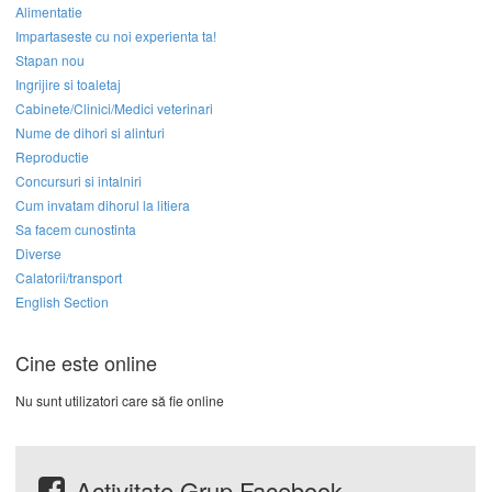
Alimentatie
Impartaseste cu noi experienta ta!
Stapan nou
Ingrijire si toaletaj
Cabinete/Clinici/Medici veterinari
Nume de dihori si alinturi
Reproductie
Concursuri si intalniri
Cum invatam dihorul la litiera
Sa facem cunostinta
Diverse
Calatorii/transport
English Section
Cine este online
Nu sunt utilizatori care să fie online
Activitate Grup Facebook