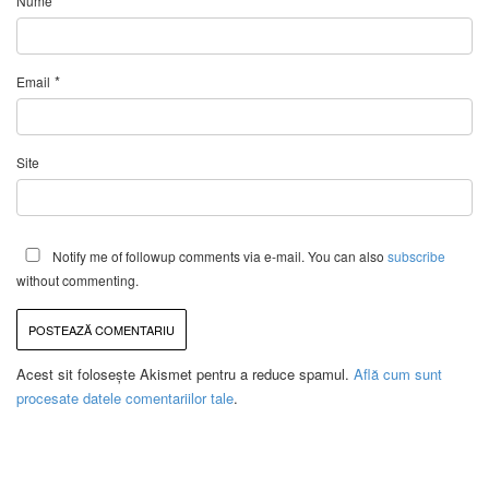
*
Nume
*
Email
Site
Notify me of followup comments via e-mail. You can also
subscribe
without commenting.
Acest sit folosește Akismet pentru a reduce spamul.
Află cum sunt
procesate datele comentariilor tale
.