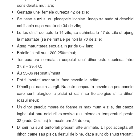
considerata mutilare;
Gestatia unei femele dureaza 42 de zile;
Se nasc surzi si cu pleoapele inchise. Incep sa auda si deschid
ochii abia dupa varsta de 34 de zile;
Le ies dintii de lapte la 14 zile, se schimba la 47 de zile si ajung
la maturitate (sa ne rontaie pe noi) la 70 de zile;
Ating maturitatea sexuala in jur de 6-7 luni;
Bataile inimii sunt 200-250/minut;
Temperatura normala a corpului unui dihor este cuprinsa intre
37.8 – 39.4 C;
Au 33-36 respiratii/minut;
Pot fi invatati usor sa isi faca nevoile la ladita;
Dihorii pot cauza alergii. Nu este neaparata nevoie ca persoanele
care sunt alergice la pisici si caini sa fie alergice si la dihori
(cazul meu);
Un dihor pierdut moare de foame in maximum 4 zile, din cauza
inghetului sau caldurii excesive (nu tolereaza temperaturi peste
32 grade Celsius) in maximum 24 de ore;
Dihorii nu sunt teritoriali precum alte animale. EI pot accepta alt
dihor, caine sau pisica destul de bine, daca sunt obisnuiti treptat;