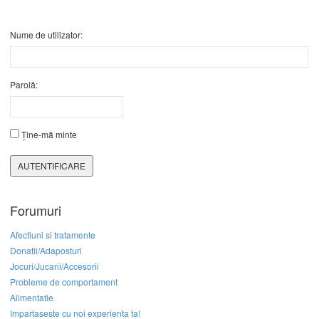
Nume de utilizator:
Parolă:
Ține-mă minte
AUTENTIFICARE
Forumuri
Afectiuni si tratamente
Donatii/Adaposturi
Jocuri/Jucarii/Accesorii
Probleme de comportament
Alimentatie
Impartaseste cu noi experienta ta!