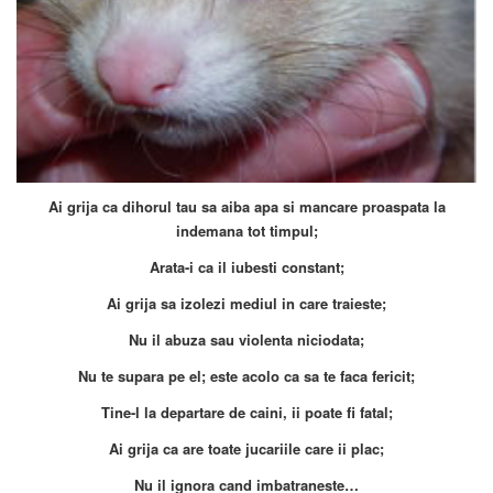
Ai grija ca dihorul tau sa aiba apa si mancare proaspata la
indemana tot timpul;
Arata-i ca il iubesti constant;
Ai grija sa izolezi mediul in care traieste;
Nu il abuza sau violenta niciodata;
Nu te supara pe el; este acolo ca sa te faca fericit;
Tine-l la departare de caini, ii poate fi fatal;
Ai grija ca are toate jucariile care ii plac;
Nu il ignora cand imbatraneste…