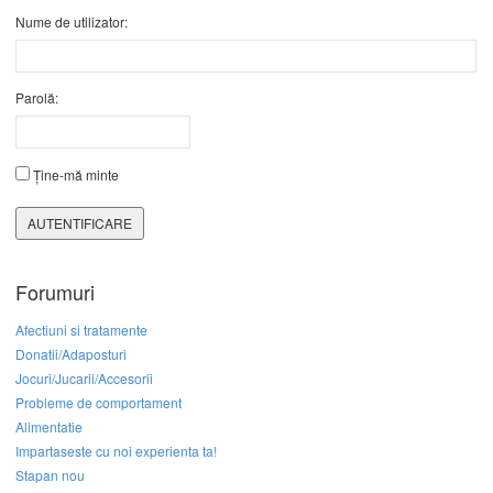
Nume de utilizator:
Parolă:
Ține-mă minte
AUTENTIFICARE
Forumuri
Afectiuni si tratamente
Donatii/Adaposturi
Jocuri/Jucarii/Accesorii
Probleme de comportament
Alimentatie
Impartaseste cu noi experienta ta!
Stapan nou