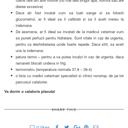
foarte tare din alte motive (nu mai bea singur apa, vomita sau are
diaree excesiva)
Daca ati fost invatat cum sa luati sange si sa folositi
glucometrul, ar fi ideal sa il calibrati si sa il aveti mereu la
indemana
De asemena, ar fi ideal sa invatati de la medicul veterinar cum
sa puneti perfuzii pentru hidratare. Sunt vitale in caz de urgenta,
pentru ca deshidratarea ucide foarte repede. Daca stiti, sa aveti
una la indemana.
patura termo – pentru a va putea incalzi in caz de urgenta, daca
ramaneti blocati undeva in frig.
termometru (temperatura normala 37.8 – 39.4)
o lista cu medici veterinari specialisti si clinici nonstop, de pe tot
parcursul calatoriei.
Va dorim o calatorie placuta!
SHARE THIS
0
likes