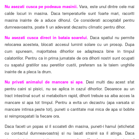
Nu asezati cusca pe podeaua masinii.
Vara, este unul dintre cele mai
calde locuri in masina. Daca temperaturile sunt foarte mari, racoriti
masina inainte de a aduce dihorul. Ce considerati acceptabil pentru
dumneavoastra, poate fi un adevarat dezastru climatic pentru dihor.
Nu asezati cusca direct in bataia soarelui
. Daca spatiul nu permite
relocarea acesteia, blocati accesul luminii solare cu un prosop. Dupa
cum spuneam, majoritatea dihorilor se adapteaza bine in timpul
calatoriilor. Pentru ca in prima jumatate de ora dihorii nostri sunt ocupati
cu sapatul gratiilor sau peretilor custii, preferam sa le taiem unghiile
inainte de a pleca la drum.
Nu privati animalul de mancare si apa
.
Desi multi dau acest sfat
pentru caini si pisici, nu se aplica in cazul dihorilor. Deoarece au un
tract intestinal scurt si metabolism rapid, dihorii trebuie sa aiba acces la
mancare si apa tot timpul. Pentru a evita un dezastru (apa varsata si
mancare intinsa peste tot), puneti o cantitate mai mica de apa si bobite
si reimprospatati la fiecare ora.
Daca faceti un popas si il scoateti din masina, puneti-i hamul (etichetat
cu contactul dumneavoastra) si nu lasati strainii sa il atinga. Daca