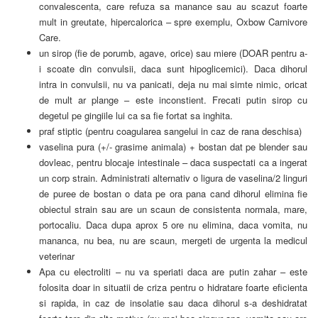
convalescenta, care refuza sa manance sau au scazut foarte
mult in greutate, hipercalorica – spre exemplu, Oxbow Carnivore
Care.
un sirop (fie de porumb, agave, orice) sau miere (DOAR pentru a-
i scoate din convulsii, daca sunt hipoglicemici). Daca dihorul
intra in convulsii, nu va panicati, deja nu mai simte nimic, oricat
de mult ar plange – este inconstient. Frecati putin sirop cu
degetul pe gingiile lui ca sa fie fortat sa inghita.
praf stiptic (pentru coagularea sangelui in caz de rana deschisa)
vaselina pura (+/- grasime animala) + bostan dat pe blender sau
dovleac, pentru blocaje intestinale – daca suspectati ca a ingerat
un corp strain. Administrati alternativ o ligura de vaselina/2 linguri
de puree de bostan o data pe ora pana cand dihorul elimina fie
obiectul strain sau are un scaun de consistenta normala, mare,
portocaliu. Daca dupa aprox 5 ore nu elimina, daca vomita, nu
mananca, nu bea, nu are scaun, mergeti de urgenta la medicul
veterinar
Apa cu electroliti – nu va speriati daca are putin zahar – este
folosita doar in situatii de criza pentru o hidratare foarte eficienta
si rapida, in caz de insolatie sau daca dihorul s-a deshidratat