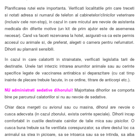
Planificarea rutei este importanta. Verificati localitatile prin care treceti
si notati adresa si numarul de telefon al cabinetelor/clinicilor veterinare
(inclusiv cele non-stop), in cazul in care micutul are nevoie de asistenta
medicala din diferite motive (un kit de prim ajutor este de asemenea
necesar). Cand va faceti rezervarea la hotel, asigurati-va ca este permis
accesul cu animale si, de preferat, alegeti o camera pentru nefumatori.
Dihorii au plamanii sensibili.
In cazul in care calatoriti in strainatate, verificati legislatia tarii de
destinatie. Unele tari interzic intrarea anumitor animale sau au cerinte
specifice legate de vaccinarea antirabica si deparazitare (cu cat timp
inainte de plecare trebuie facute, in ce ordine, titrare de anticorpi etc.).
NU administrati sedative dihorului!
Majoritatea dihorilor se comporta
bine pe parcursul calatoriilor si nu au nevoie de sedative.
Chiar daca mergeti cu avionul sau cu masina, dihorul are nevoie o
cusca adecvata (in cazul zborului, exista cerinte speciale). Dihorii incap
comfortabil in custile destinate cainilor de talie mica sau pisicilor. O
cusca buna trebuie sa fie ventilata corespunzator, sa ofere destul loc ca
animalul sa stea in picioare, sa se intoarca sau sa se intinda, sa aiba