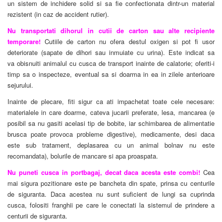
un sistem de inchidere solid si sa fie confectionata dintr-un material
rezistent (in caz de accident rutier).
Nu transportati dihorul in cutii de carton sau alte recipiente
temporare!
Cutiile de carton nu ofera destul oxigen si pot fi usor
deteriorate (sapate de dihori sau inmuiate cu urina). Este indicat sa
va obisnuiti animalul cu cusca de transport inainte de calatorie; oferiti-i
timp sa o inspecteze, eventual sa si doarma in ea in zilele anterioare
sejurului.
Inainte de plecare, fiti sigur ca ati impachetat toate cele necesare:
materialele in care doarme, cateva jucarii preferate, lesa, mancarea (e
posibil sa nu gasiti acelasi tip de bobite, iar schimbarea de alimentatie
brusca poate provoca probleme digestive), medicamente, desi daca
este sub tratament, deplasarea cu un animal bolnav nu este
recomandata), bolurile de mancare si apa proaspata.
Nu puneti cusca in portbagaj, decat daca acesta este combi!
Cea
mai sigura pozitionare este pe bancheta din spate, prinsa cu centurile
de siguranta. Daca acestea nu sunt suficient de lungi sa cuprinda
cusca, folositi franghii pe care le conectati la sistemul de prindere a
centurii de siguranta.