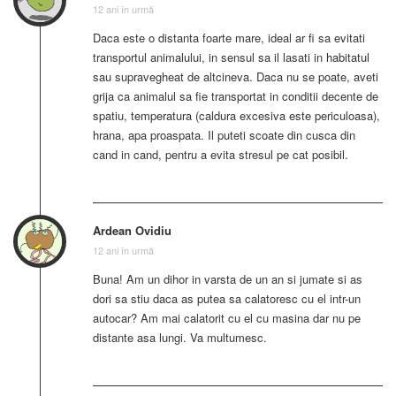
12 ani în urmă
Daca este o distanta foarte mare, ideal ar fi sa evitati
transportul animalului, in sensul sa il lasati in habitatul
sau supravegheat de altcineva. Daca nu se poate, aveti
grija ca animalul sa fie transportat in conditii decente de
spatiu, temperatura (caldura excesiva este periculoasa),
hrana, apa proaspata. Il puteti scoate din cusca din
cand in cand, pentru a evita stresul pe cat posibil.
Ardean Ovidiu
12 ani în urmă
Buna! Am un dihor in varsta de un an si jumate si as
dori sa stiu daca as putea sa calatoresc cu el intr-un
autocar? Am mai calatorit cu el cu masina dar nu pe
distante asa lungi. Va multumesc.