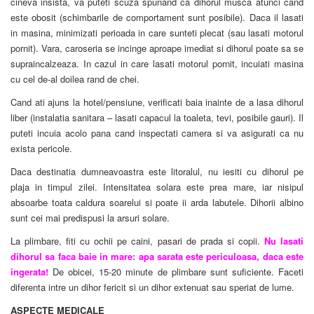
cineva insista, va puteti scuza spunand ca dihorul musca atunci cand
este obosit (schimbarile de comportament sunt posibile). Daca il lasati
in masina, minimizati perioada in care sunteti plecat (sau lasati motorul
pornit). Vara, caroseria se incinge aproape imediat si dihorul poate sa se
supraincalzeaza. In cazul in care lasati motorul pornit, incuiati masina
cu cel de-al doilea rand de chei.
Cand ati ajuns la hotel/pensiune, verificati baia inainte de a lasa dihorul
liber (instalatia sanitara – lasati capacul la toaleta, tevi, posibile gauri). Il
puteti incuia acolo pana cand inspectati camera si va asigurati ca nu
exista pericole.
Daca destinatia dumneavoastra este litoralul, nu iesiti cu dihorul pe
plaja in timpul zilei. Intensitatea solara este prea mare, iar nisipul
absoarbe toata caldura soarelui si poate ii arda labutele. Dihorii albino
sunt cei mai predispusi la arsuri solare.
La plimbare, fiti cu ochii pe caini, pasari de prada si copii.
Nu lasati
dihorul sa faca baie in mare: apa sarata este periculoasa, daca este
ingerata!
De obicei, 15-20 minute de plimbare sunt suficiente. Faceti
diferenta intre un dihor fericit si un dihor extenuat sau speriat de lume.
ASPECTE MEDICALE