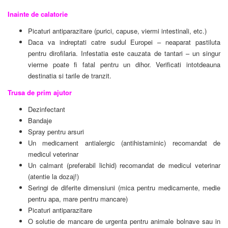
Inainte de calatorie
Picaturi antiparazitare (purici, capuse, viermi intestinali, etc.)
Daca va indreptati catre sudul Europei – neaparat pastiluta
pentru dirofilaria. Infestatia este cauzata de tantari – un singur
vierme poate fi fatal pentru un dihor. Verificati intotdeauna
destinatia si tarile de tranzit.
Trusa de prim ajutor
Dezinfectant
Bandaje
Spray pentru arsuri
Un medicament antialergic (antihistaminic) recomandat de
medicul veterinar
Un calmant (preferabil lichid) recomandat de medicul veterinar
(atentie la dozaj!)
Seringi de diferite dimensiuni (mica pentru medicamente, medie
pentru apa, mare pentru mancare)
Picaturi antiparazitare
O solutie de mancare de urgenta pentru animale bolnave sau in