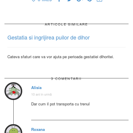
ARTICOLE SIMILARE
Gestatia si ingrijirea puilor de dihor
Cateva sfaturi care va vor ajuta pe perioada gestatiei dihoritei.
3 COMENTARII
Alisia
10 ani în urmă
Dar cum il pot transporta cu trenul
Roxana
n