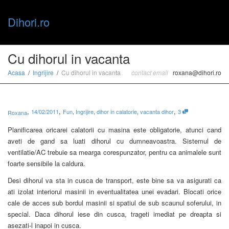
Dihori.ro
Toggle
Cu dihorul in vacanta
Acasa
Ingrijire
Cu dihorul in vacanta
contact email
roxana@dihori.ro
naviga
,
,
,
14/02/2011
Fun
,
Ingrijire
,
dihor in calatorie
,
vacanta dihor
3
Roxana
Planificarea oricarei calatorii cu masina este obligatorie, atunci cand
aveti de gand sa luati dihorul cu dumneavoastra. Sistemul de
ventilatie/AC trebuie sa mearga corespunzator, pentru ca animalele sunt
foarte sensibile la caldura.
Desi dihorul va sta in cusca de transport, este bine sa va asigurati ca
ati izolat interiorul masinii in eventualitatea unei evadari. Blocati orice
cale de acces sub bordul masinii si spatiul de sub scaunul soferului, in
special. Daca dihorul iese din cusca, trageti imediat pe dreapta si
asezati-l inapoi in cusca.