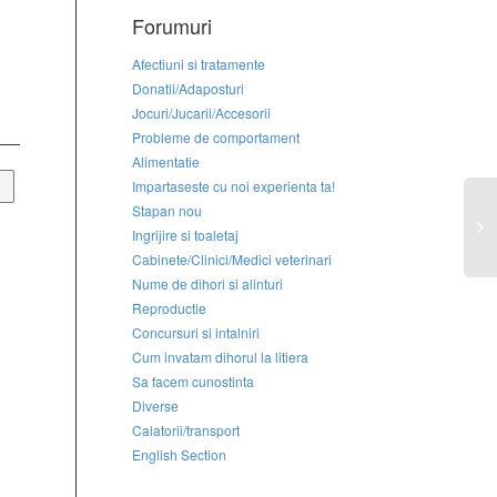
Forumuri
Afectiuni si tratamente
Donatii/Adaposturi
Jocuri/Jucarii/Accesorii
Probleme de comportament
Alimentatie
Impartaseste cu noi experienta ta!
Stapan nou
Ingrijire si toaletaj
Cabinete/Clinici/Medici veterinari
Nume de dihori si alinturi
Reproductie
Concursuri si intalniri
Cum invatam dihorul la litiera
Sa facem cunostinta
Diverse
Calatorii/transport
English Section