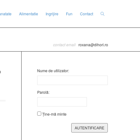
anatate
Alimentatie
Ingrijire
Fun
Contact
contact email
roxana@dihori.ro
Nume de utilizator:
Parolă:
Ține-mă minte
AUTENTIFICARE