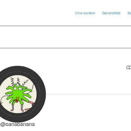
Cine suntem
Generalitati
S
RESTRANGE
@oanabanana