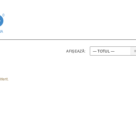
0
IA
AFIȘEAZĂ:
ferit.