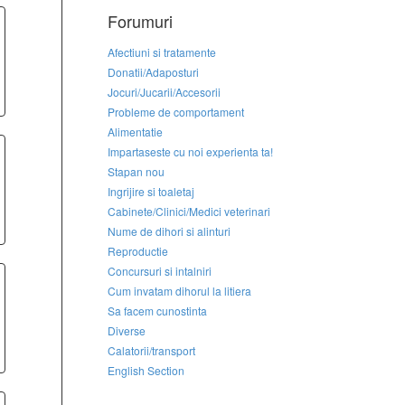
Forumuri
Afectiuni si tratamente
Donatii/Adaposturi
Jocuri/Jucarii/Accesorii
Probleme de comportament
Alimentatie
Impartaseste cu noi experienta ta!
Stapan nou
Ingrijire si toaletaj
Cabinete/Clinici/Medici veterinari
Nume de dihori si alinturi
Reproductie
Concursuri si intalniri
Cum invatam dihorul la litiera
Sa facem cunostinta
Diverse
Calatorii/transport
English Section