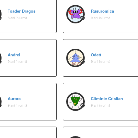
Toader Dragos
Rusuromica
8 ani în urmă
9 ani în urmă
Andrei
Odett
9 ani în urmă
9 ani în urmă
Aurora
Climinte Cristian
9 ani în urmă
9 ani în urmă