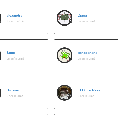
alexandra
Diana
2 luni în urmă
un an în urmă
Soso
oanabanana
un an în urmă
un an în urmă
Roxana
El Dihor Pasa
6 ani în urmă
8 ani în urmă