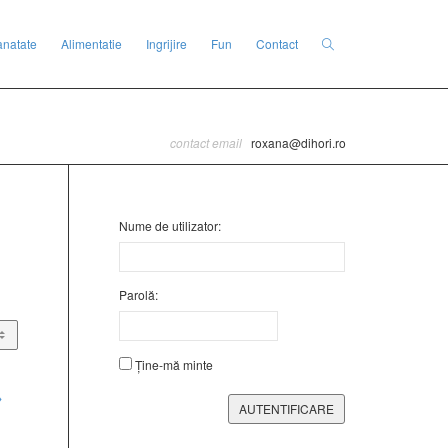
anatate
Alimentatie
Ingrijire
Fun
Contact
contact email
roxana@dihori.ro
Nume de utilizator:
Parolă:
Ține-mă minte
→
AUTENTIFICARE