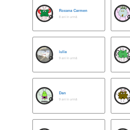
Roxana Carmen
8 ani în urmă
iulia
9 ani în urmă
Dan
9 ani în urmă