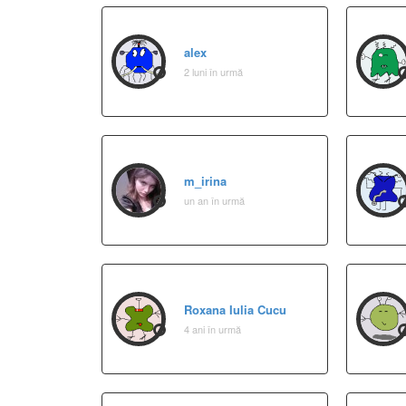
alex
2 luni în urmă
m_irina
un an în urmă
Roxana Iulia Cucu
4 ani în urmă