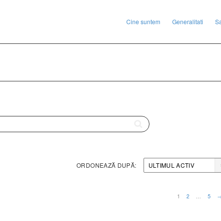
Cine suntem
Generalitati
S
ORDONEAZĂ DUPĂ:
1
2
…
5