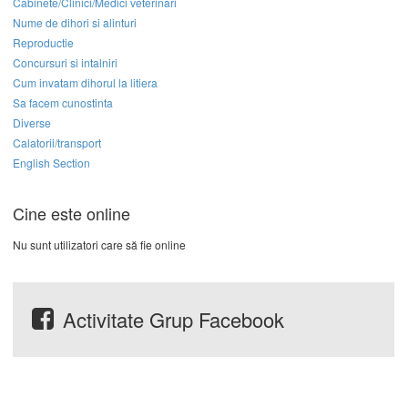
Cabinete/Clinici/Medici veterinari
Nume de dihori si alinturi
Reproductie
Concursuri si intalniri
Cum invatam dihorul la litiera
Sa facem cunostinta
Diverse
Calatorii/transport
English Section
Cine este online
Nu sunt utilizatori care să fie online
Activitate Grup Facebook