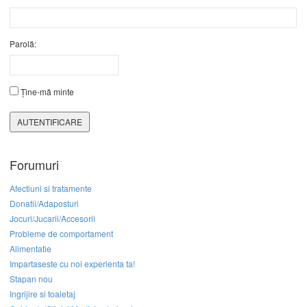
Parolă:
Ține-mă minte
AUTENTIFICARE
Forumuri
Afectiuni si tratamente
Donatii/Adaposturi
Jocuri/Jucarii/Accesorii
Probleme de comportament
Alimentatie
Impartaseste cu noi experienta ta!
Stapan nou
Ingrijire si toaletaj