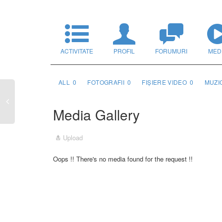
ACTIVITATE
PROFIL
FORUMURI
MED
ALL
0
FOTOGRAFII
0
FIȘIERE VIDEO
0
MUZI
Media Gallery
Upload
Oops !! There's no media found for the request !!