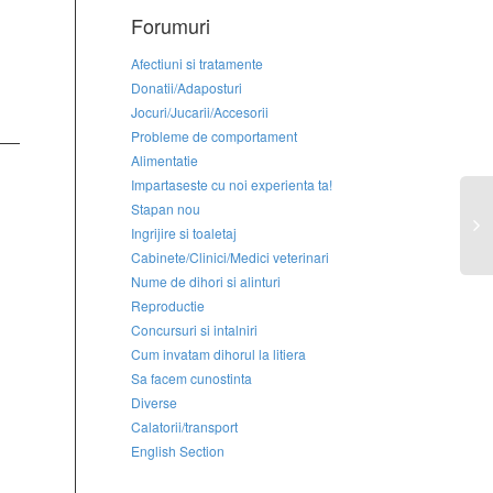
Forumuri
Afectiuni si tratamente
Donatii/Adaposturi
Jocuri/Jucarii/Accesorii
Probleme de comportament
Alimentatie
Impartaseste cu noi experienta ta!
Stapan nou
Ingrijire si toaletaj
Cabinete/Clinici/Medici veterinari
Nume de dihori si alinturi
Reproductie
Concursuri si intalniri
Cum invatam dihorul la litiera
Sa facem cunostinta
Diverse
Calatorii/transport
English Section