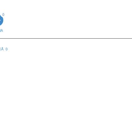
0
IA
CĂ
0