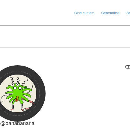
Cine suntem
Generalitati
S
RESTRANGE
@oanabanana