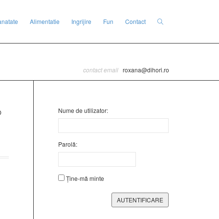
anatate
Alimentatie
Ingrijire
Fun
Contact
contact email
roxana@dihori.ro
Nume de utilizator:
Parolă:
Ține-mă minte
AUTENTIFICARE