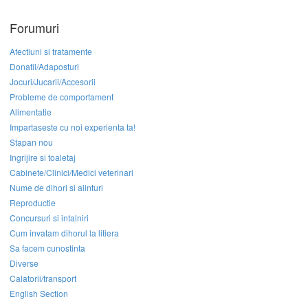
Forumuri
Afectiuni si tratamente
Donatii/Adaposturi
Jocuri/Jucarii/Accesorii
Probleme de comportament
Alimentatie
Impartaseste cu noi experienta ta!
Stapan nou
Ingrijire si toaletaj
Cabinete/Clinici/Medici veterinari
Nume de dihori si alinturi
Reproductie
Concursuri si intalniri
Cum invatam dihorul la litiera
Sa facem cunostinta
Diverse
Calatorii/transport
English Section