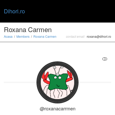
Dihori.ro
Toggle
Roxana Carmen
Acasa
Members
Roxana Carmen
contact email
roxana@dihori.ro
naviga
RESTRANGE
@roxanacarrmen