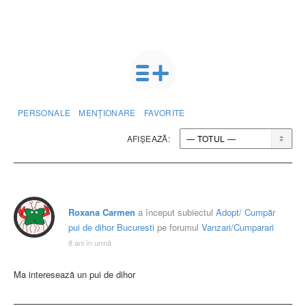
PERSONALE
MENȚIONARE
FAVORITE
AFIȘEAZĂ:
Roxana Carmen
a început subiectul
Adopt/ Cumpăr
pui de dihor Bucuresti
pe ​​forumul
Vanzari/Cumparari
8 ani în urmă
Ma interesează un pui de dihor