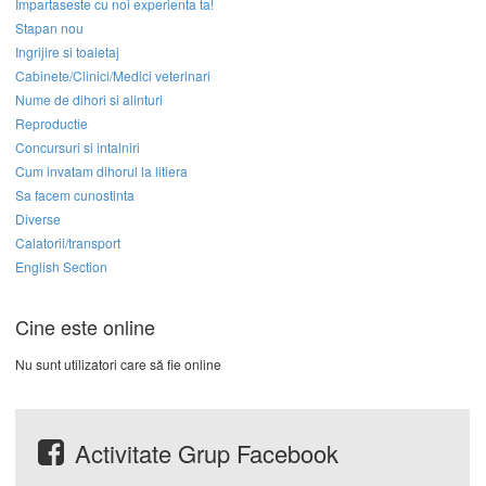
Impartaseste cu noi experienta ta!
Stapan nou
Ingrijire si toaletaj
Cabinete/Clinici/Medici veterinari
Nume de dihori si alinturi
Reproductie
Concursuri si intalniri
Cum invatam dihorul la litiera
Sa facem cunostinta
Diverse
Calatorii/transport
English Section
Cine este online
Nu sunt utilizatori care să fie online
Activitate Grup Facebook