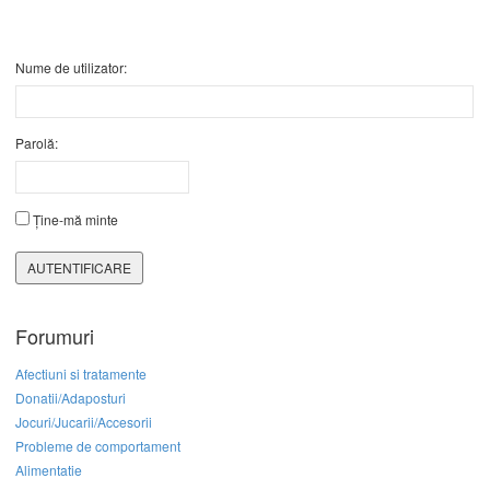
Nume de utilizator:
Parolă:
Ține-mă minte
AUTENTIFICARE
Forumuri
Afectiuni si tratamente
Donatii/Adaposturi
Jocuri/Jucarii/Accesorii
Probleme de comportament
Alimentatie