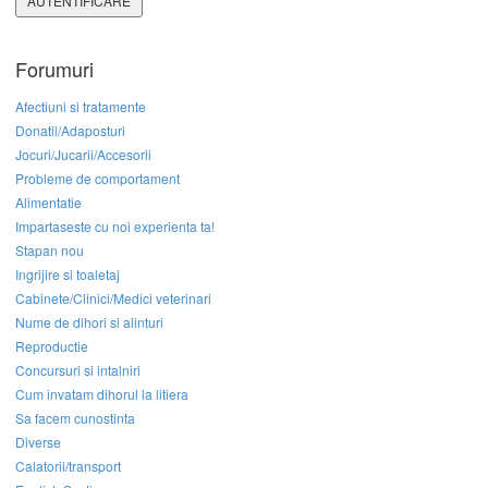
AUTENTIFICARE
Forumuri
Afectiuni si tratamente
Donatii/Adaposturi
Jocuri/Jucarii/Accesorii
Probleme de comportament
Alimentatie
Impartaseste cu noi experienta ta!
Stapan nou
Ingrijire si toaletaj
Cabinete/Clinici/Medici veterinari
Nume de dihori si alinturi
Reproductie
Concursuri si intalniri
Cum invatam dihorul la litiera
Sa facem cunostinta
Diverse
Calatorii/transport