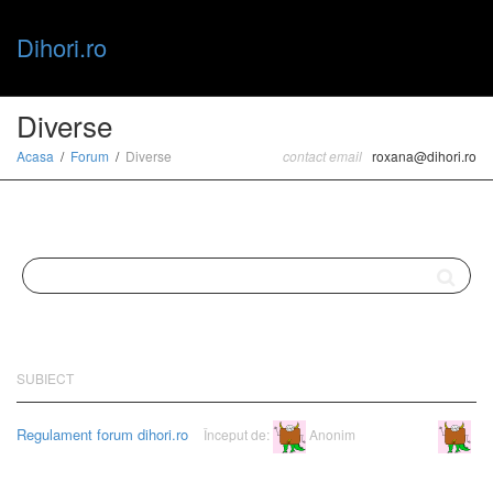
Dihori.ro
Toggle
Diverse
Acasa
Forum
Diverse
contact email
roxana@dihori.ro
naviga
SUBIECT
Regulament forum dihori.ro
Început de:
Anonim
Anonim