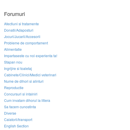
Forumuri
Afectiuni si tratamente
Donatii/Adaposturi
Jocuri/Jucarii/Accesorii
Probleme de comportament
Alimentatie
Impartaseste cu noi experienta ta!
Stapan nou
Ingrijire si toaletaj
Cabinete/Clinici/Medici veterinari
Nume de dihori si alinturi
Reproductie
Concursuri si intalniri
Cum invatam dihorul la litiera
Sa facem cunostinta
Diverse
Calatorii/transport
English Section