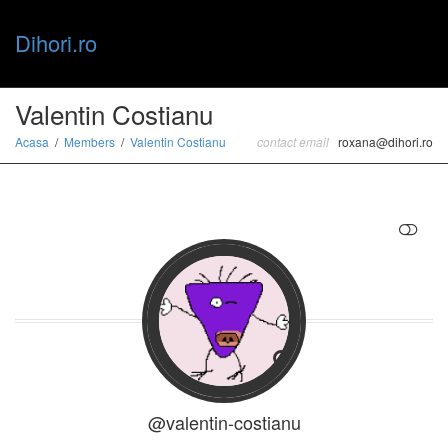
Dihori.ro
Toggle
Valentin Costianu
Acasa
Members
Valentin Costianu
contact email
roxana@dihori.ro
naviga
RESTRANGE
@valentin-costianu