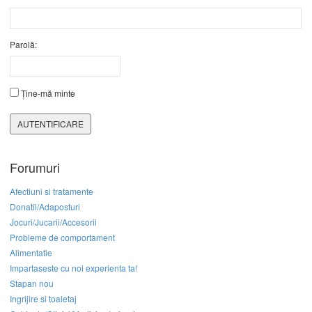
Parolă:
Ține-mă minte
AUTENTIFICARE
Forumuri
Afectiuni si tratamente
Donatii/Adaposturi
Jocuri/Jucarii/Accesorii
Probleme de comportament
Alimentatie
Impartaseste cu noi experienta ta!
Stapan nou
Ingrijire si toaletaj