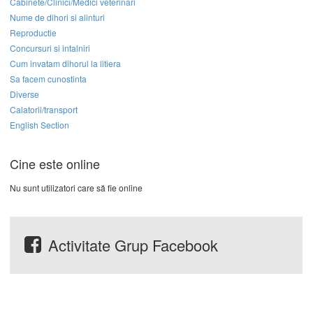
Cabinete/Clinici/Medici veterinari
Nume de dihori si alinturi
Reproductie
Concursuri si intalniri
Cum invatam dihorul la litiera
Sa facem cunostinta
Diverse
Calatorii/transport
English Section
Cine este online
Nu sunt utilizatori care să fie online
Activitate Grup Facebook