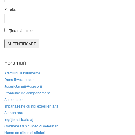
Parolă:
Ține-mă minte
AUTENTIFICARE
Forumuri
Afectiuni si tratamente
Donatii/Adaposturi
Jocuri/Jucarii/Accesorii
Probleme de comportament
Alimentatie
Impartaseste cu noi experienta ta!
Stapan nou
Ingrijire si toaletaj
Cabinete/Clinici/Medici veterinari
Nume de dihori si alinturi