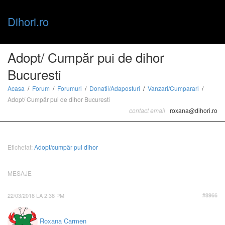
Dihori.ro
Toggle
Adopt/ Cumpăr pui de dihor
Bucuresti
naviga
Acasa
Forum
Forumuri
Donatii/Adaposturi
Vanzari/Cumparari
Adopt/ Cumpăr pui de dihor Bucuresti
contact email
roxana@dihori.ro
Etichetat:
Adopt/cumpăr pui dihor
MESAJE
22/03/2018 LA 2:38 PM
#8966
Roxana Carmen