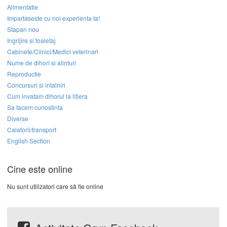
Alimentatie
Impartaseste cu noi experienta ta!
Stapan nou
Ingrijire si toaletaj
Cabinete/Clinici/Medici veterinari
Nume de dihori si alinturi
Reproductie
Concursuri si intalniri
Cum invatam dihorul la litiera
Sa facem cunostinta
Diverse
Calatorii/transport
English Section
Cine este online
Nu sunt utilizatori care să fie online