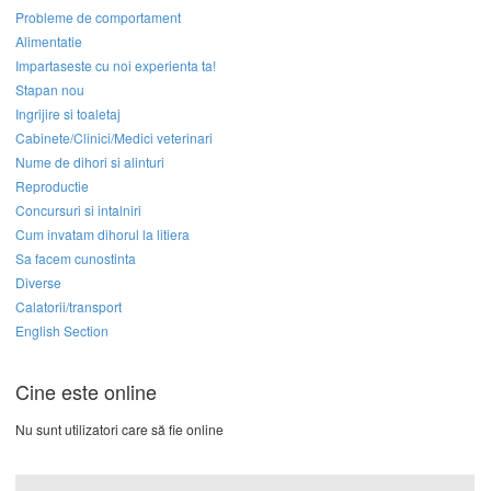
Probleme de comportament
Alimentatie
Impartaseste cu noi experienta ta!
Stapan nou
Ingrijire si toaletaj
Cabinete/Clinici/Medici veterinari
Nume de dihori si alinturi
Reproductie
Concursuri si intalniri
Cum invatam dihorul la litiera
Sa facem cunostinta
Diverse
Calatorii/transport
English Section
Cine este online
Nu sunt utilizatori care să fie online