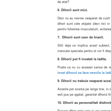
de atat?
6.
Dihorii sunt mici.
Deci nu au nevoie neaparat de custi 
dihori sunt cele etajate (deci nici 
pentru folosirea musculaturii, evitarea
7.
Dihorii sunt usor de hranit.
Stiti deja ce implica acest subiec
mancare speciala pentru ei vor fi dis
8.
Dihorii pot fi invatati la ladita.
Poate ca nu cu aceeasi sansa de reu
invat dihorul sa faca nevoile la ladi
9.
Dihorii nu trebuie neaparat scos
Acestia pot exersa pe langa tine, in c
esti pus pe agatat, garantat dihorul i
10.
Dihorii au personalitati distinct
Fiecare dihor este unic si are persona