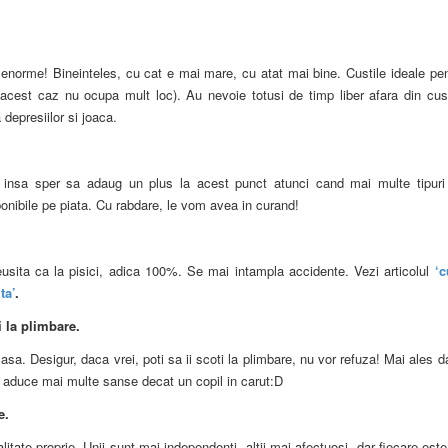
enorme! Bineinteles, cu cat e mai mare, cu atat mai bine. Custile ideale pen
in acest caz nu ocupa mult loc). Au nevoie totusi de timp liber afara din cus
 depresiilor si joaca.
t, insa sper sa adaug un plus la acest punct atunci cand mai multe tipuri
ponibile pe piata. Cu rabdare, le vom avea in curand!
sita ca la pisici, adica 100%. Se mai intampla accidente. Vezi articolul
‘
ta’
.
i la plimbare.
asa. Desigur, daca vrei, poti sa ii scoti la plimbare, nu vor refuza! Mai ales 
ti aduce mai multe sanse decat un copil in carut:D
e.
litate proprie. Unii sunt mai independenti, altii mai afectuosi, dar fiecare est