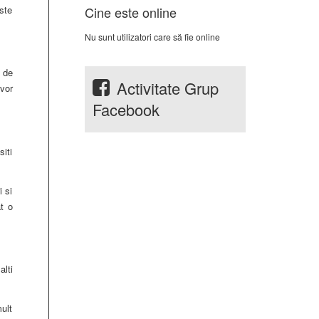
Cine este online
este
Nu sunt utilizatori care să fie online
 de
Activitate Grup
 vor
Facebook
siti
i si
t o
alti
ult