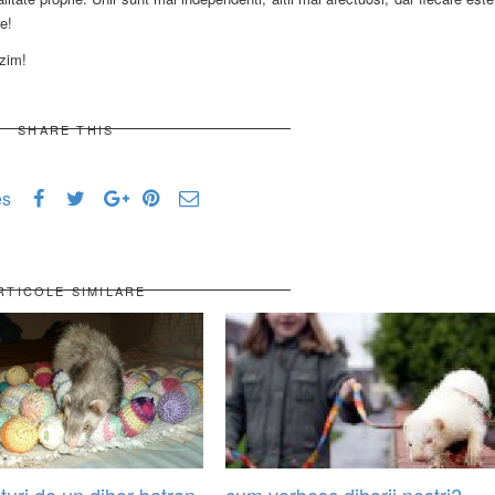
re!
uzim!
SHARE THIS
es
RTICOLE SIMILARE
aturi de un dihor batran
cum vorbesc dihorii nostri?