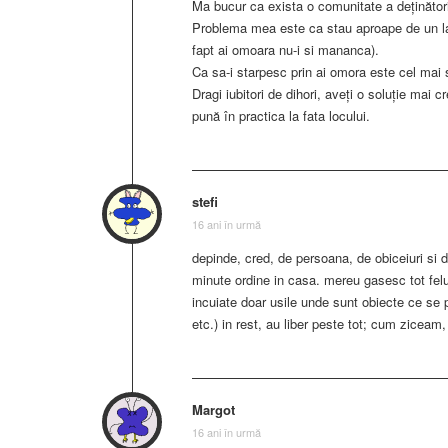
Ma bucur ca exista o comunitate a deținătoril
Problema mea este ca stau aproape de un la
fapt ai omoara nu-i si mananca).
Ca sa-i starpesc prin ai omora este cel mai 
Dragi iubitori de dihori, aveți o soluție mai 
pună în practica la fata locului.
stefi
16 ani în urmă
depinde, cred, de persoana, de obiceiuri si d
minute ordine in casa. mereu gasesc tot felul 
incuiate doar usile unde sunt obiecte ce se 
etc.) in rest, au liber peste tot; cum ziceam
Margot
16 ani în urmă