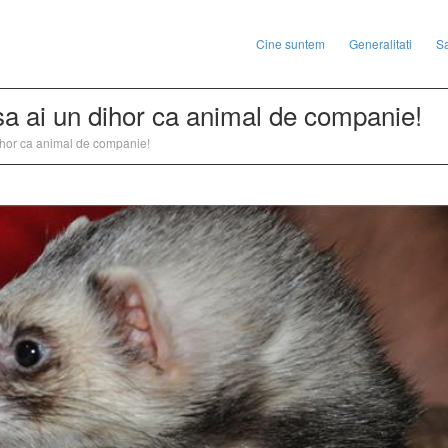
Cine suntem
Generalitati
S
sa ai un dihor ca animal de companie!
dihor ca animal de companie!