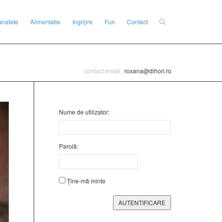
anatate
Alimentatie
Ingrijire
Fun
Contact
contact email
roxana@dihori.ro
Nume de utilizator:
Parolă:
Ține-mă minte
AUTENTIFICARE