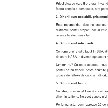
Privelistea pe care ti-o ofera iti va 
foarte benefic si terapeutic, atat pentr
3.
Dihorii sunt sociabili, prietenosi
Este recomandat, desi nu esential,
distractie pentru stapan, dar si intr
renunta la afectiunea ta!
4.
Dihorii sunt inteligenti.
Conform unui studiu facut in SUA, dihor
de catre NASA in diverse operatiuni m
Uimitor, nu? Cu toate acestea, noua n
pentru ca nu trecem peste anumite p
groaza de reflexe de cand am dihori, 
5.
Dihorii sunt tacuti.
Nu latra, nu miauna! Uneori vocalizeaz
dihori in teritoriu. Nu scot sunete ni
Pe langa asta, dorm aproape 20 de or