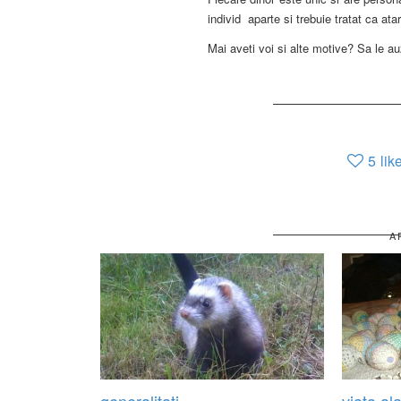
individ aparte si trebuie tratat ca ata
Mai aveti voi si alte motive? Sa le a
5
lik
A
generalitati
viata al