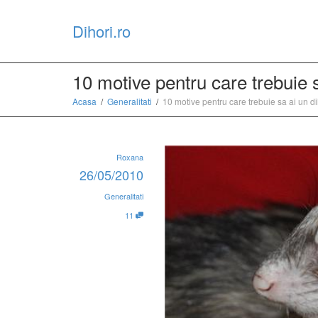
Dihori.ro
10 motive pentru care trebuie 
Acasa
Generalitati
10 motive pentru care trebuie sa ai un 
Roxana
26/05/2010
Generalitati
11