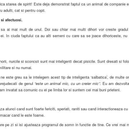
ridica starea de spirit! Este deja demonstrat faptul ca un animal de companie 
u adulti, cat si pentru copii.
 si afectuosi.
 sa ai mai mult de unul. Doi sau chiar mai multi dihori vor creste gradul
e ei. In ciuda faptului ca au alti semeni cu care sa se joace dihoriceste, nu
ii, nurcile si sconcsii sunt mai inteligenti decat pisicile. Sunt dresati si folo
ilitare si nu numai.
e este greu sa le intelegem acest tip de inteligenta ‘salbatica’, de multe or
rejudecati de genul
“este un animal mic, cu un creier mic’’.
Eu am dezvolta
am invatat sa comunic cu ei pe limba lor si suntem cei mai buni prieteni.
a atunci cand sunt foarte fericiti, speriati, raniti sau cand interactioneaza cu 
ci macar cand le este foame.
e pe zi si isi ajusteaza programul de somn in functie de tine. Ce vrei mai m