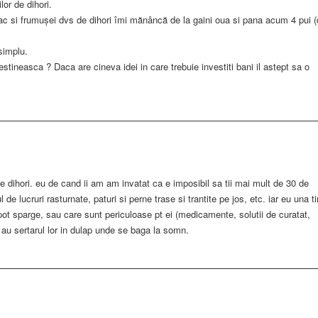
or de dihori.
c si frumușei dvs de dihori îmi mănâncă de la gaini oua si pana acum 4 pui 
simplu.
crestineasca ? Daca are cineva idei in care trebuie investiti bani il astept sa o
e dihori. eu de cand ii am am invatat ca e imposibil sa tii mai mult de 30 de
de lucruri rasturnate, paturi si perne trase si trantite pe jos, etc. iar eu una ti
pot sparge, sau care sunt periculoase pt ei (medicamente, solutii de curatat,
, au sertarul lor in dulap unde se baga la somn.