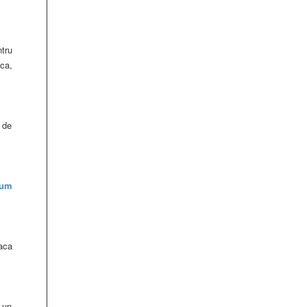
tru
ca,
 de
cum
daca
e un