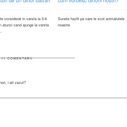
te considerat in varsta la 5-6
Sunete hazlii pe care le scot animalutele
an atunci cand ajunge la varsta
noastre
..
11 COMENTARII
ori, i-ati vazut?