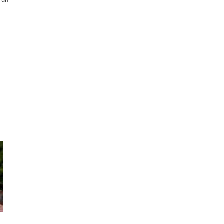
rudele dihorului
al doilea dihor in c