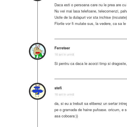
Daca esti o persoana care nu le prea are cu o
Nu vei mai lasa telefoane, telecomenzi, pah
Usile de la dulapuri vor sta inchise (incuiate)
Florile vor fi mutate sus, la vedere, ca sa le
Ferreteer
16 ani în urmă
Si pentru ca daca le acorzi timp si dragoste,
stefi
16 ani în urmă
da, si eu a trebuit sa eliberez un sertar int
pe o gramada de haine pufoase. oricum, e s
asa coboara:))