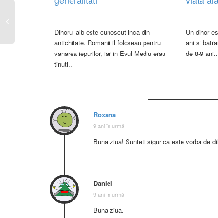
Dihorul alb este cunoscut inca din
Un dihor es
antichitate. Romanii il foloseau pentru
ani si batr
vanarea iepurilor, iar in Evul Mediu erau
de 8-9 ani..
tinuti...
Roxana
9 ani în urmă
Buna ziua! Sunteti sigur ca este vorba de dih
Daniel
9 ani în urmă
Buna ziua.