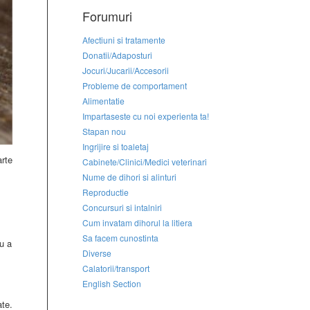
Forumuri
Afectiuni si tratamente
Donatii/Adaposturi
Jocuri/Jucarii/Accesorii
Probleme de comportament
Alimentatie
Impartaseste cu noi experienta ta!
Stapan nou
Ingrijire si toaletaj
rte
Cabinete/Clinici/Medici veterinari
Nume de dihori si alinturi
Reproductie
Concursuri si intalniri
Cum invatam dihorul la litiera
Sa facem cunostinta
ru a
Diverse
Calatorii/transport
English Section
te.