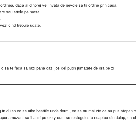
rdinea, daca ai dihorei vei invata de nevoie sa tii ordine prin casa.
are sau sticle pe masa.
.
 vezi cind trebuie udate.
 o sa te faca sa razi pana cazi jos cel putin jumatate de ora pe zi
reg in dulap ca sa aiba bestiile unde dormi, ca sa nu mai zic ca au pus stapanir
uper amuzant sa il auzi pe ozzy cum se rostogoleste noaptea din dulap, ca el