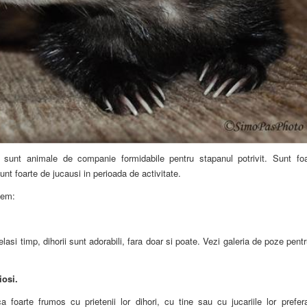
, sunt animale de companie formidabile pentru stapanul potrivit. Sunt foa
sunt foarte de jucausi in perioada de activitate.
gem:
elasi timp, dihorii sunt adorabili, fara doar si poate. Vezi galeria de poze pent
iosi.
 foarte frumos cu prietenii lor dihori, cu tine sau cu jucariile lor prefera