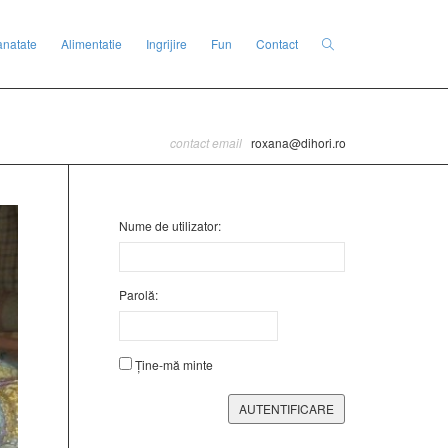
anatate
Alimentatie
Ingrijire
Fun
Contact
contact email
roxana@dihori.ro
Nume de utilizator:
Parolă:
Ține-mă minte
AUTENTIFICARE