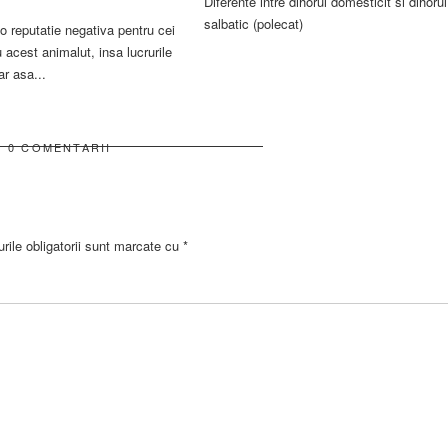
Diferente intre dihorul domesticit si dihorul
salbatic (polecat)
 o reputatie negativa pentru cei
u acest animalut, insa lucrurile
ar asa...
0 COMENTARII
ile obligatorii sunt marcate cu
*