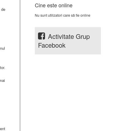
Cine este online
 de
Nu sunt utilizatori care să fie online
Activitate Grup
Facebook
nul
tor.
 mai
ient