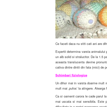
Ce faceti daca nu stiti cati ani are 
Expertii determina varsta animalului 
un alb solid si stralucitor. De la 1.5 
aceasta translucenta devine pronunta
cativa dintre dintii din fata (mici) de 
Schimbari fiziologice
Un dihor mai in varsta doarme mult ma
mult mai ‚pufos’ la atingere. Alearga 
Ca si oamenii carora le cade parul la 
mai uscata si mai sensibila. Este 
dificultate in a rontai mancarea uscat