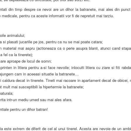
tati din timp despre ce nevoi are un dihor la batranete, mai ales din punct
e medicale, pentru ca aceste informatii vor fi de nepretuit mai tarziu.
oile animalului;
 si plasati jucariile pe jos, pentru ca nu se mai poate catara;
in material mai aspru (actioneaza ca o perie asupra blanii, atunci cand stapa
a fel ca la tinerete);
ncare aproape de locul de somn;
ten in litiera pentru a-si face nevoile; inlocuiti litiera cu ziare si fiti rabda
 ajungem cam in aceeasi situatie la batranete…
si caldura decat in tinerete. Tineti mai racoare in apartament decat de obicei,
nt mult mai susceptibili la hipertermie la batranete;
naturala;
trita intr-un mediu umed sau mai ales afara.
tiale pentru un dihor batran!
sta este extrem de diferit de cel al unui tinerel. Acesta are nevoie de un amb