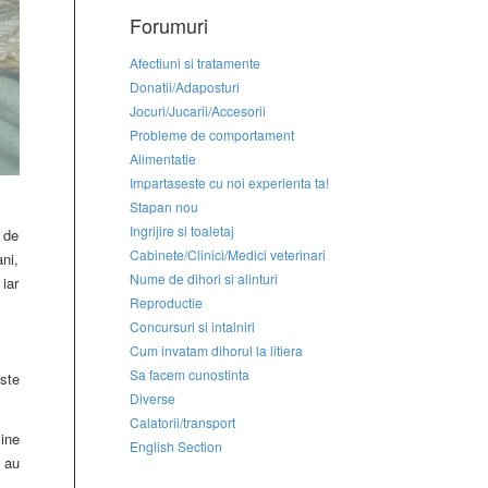
Forumuri
Afectiuni si tratamente
Donatii/Adaposturi
Jocuri/Jucarii/Accesorii
Probleme de comportament
Alimentatie
Impartaseste cu noi experienta ta!
Stapan nou
Ingrijire si toaletaj
i de
Cabinete/Clinici/Medici veterinari
ani,
Nume de dihori si alinturi
iar
Reproductie
Concursuri si intalniri
Cum invatam dihorul la litiera
Sa facem cunostinta
este
Diverse
Calatorii/transport
vine
English Section
 au