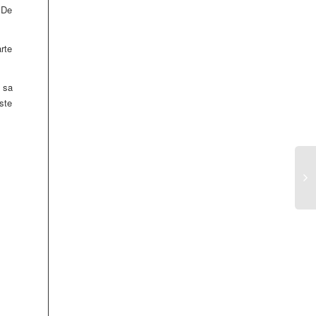
 De
rte
 sa
este