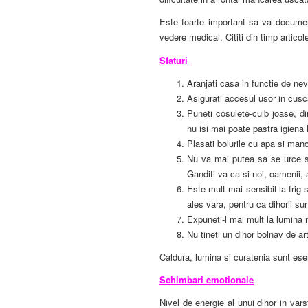
Este foarte important sa va documen
vedere medical. Cititi din timp articol
Sfaturi
Aranjati casa in functie de nev
Asigurati accesul usor in cusca
Puneti cosulete-cuib joase, d
nu isi mai poate pastra igiena l
Plasati bolurile cu apa si ma
Nu va mai putea sa se urce sprin
Ganditi-va ca si noi, oamenii,
Este mult mai sensibil la frig 
ales vara, pentru ca dihorii su
Expuneti-l mai mult la lumina 
Nu tineti un dihor bolnav de ar
Caldura, lumina si curatenia sunt esen
Schimbari emotionale
Nivel de energie al unui dihor in var