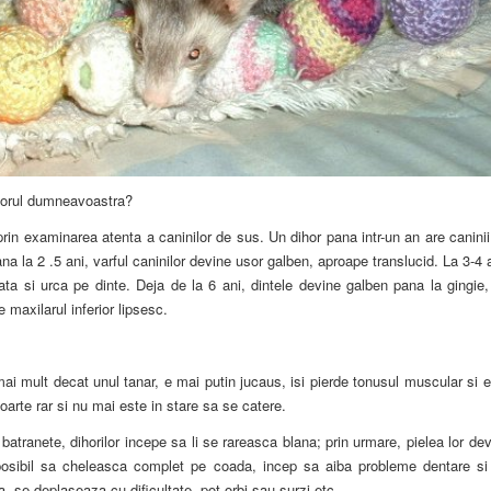
dihorul dumneavoastra?
prin examinarea atenta a caninilor de sus. Un dihor pana intr-un an are canini
pana la 2 .5 ani, varful caninilor devine usor galben, aproape translucid. La 3-4 
ta si urca pe dinte. Deja de la 6 ani, dintele devine galben pana la gingie, 
pe maxilarul inferior lipsesc.
i mult decat unul tanar, e mai putin jucaus, isi pierde tonusul muscular si 
foarte rar si nu mai este in stare sa se catere.
batranete, dihorilor incepe sa li se rareasca blana; prin urmare, pielea lor de
posibil sa cheleasca complet pe coada, incep sa aiba probleme dentare si
a, se deplaseaza cu dificultate, pot orbi sau surzi etc.