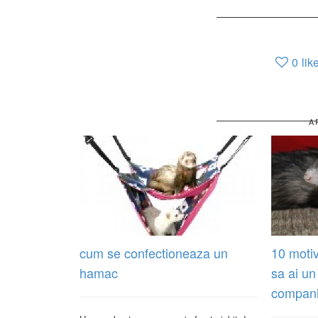
0
lik
A
cum se confectioneaza un
10 motiv
hamac
sa ai un
compani