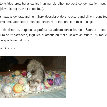
ste o idee prea buna sa luati un pui de dihor pe post de companion nou.
evin letargici, tristi si confuzi).
 atasat de stapanul lui. Spre deosebire de tinerete, cand dihorii sunt foa
devin mai afectuosi si mai comunicativi, exact ca niste mici intelepti.
ii de dihori cu experienta prefera sa adopte dihori batrani. Batraneii incep
ra ce imbatranesc, ingrijirea si atentia nu mai sunt atat de stricte. Nu mai 
e de apartament din nou!
si ei pe voi!