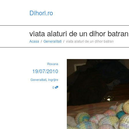
Dihori.ro
viata alaturi de un dihor batran
Acasa
Generalitati
viata alaturi de un dihor batran
Roxana
19/07/2010
Generalitati
,
Ingrijire
0