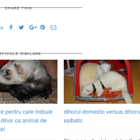
SHARE THIS
es
RTICOLE SIMILARE
e pentru care trebuie
dihorul domestic versus dihoru
 dihor ca animal de
salbatic
e!