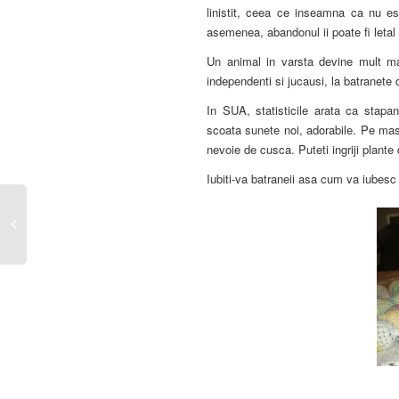
linistit, ceea ce inseamna ca nu e
asemenea, abandonul ii poate fi letal (d
Un animal in varsta devine mult mai
independenti si jucausi, la batranete 
In SUA, statisticile arata ca stapan
scoata sunete noi, adorabile. Pe masu
nevoie de cusca. Puteti ingriji plant
Iubiti-va batraneii asa cum va iubesc 