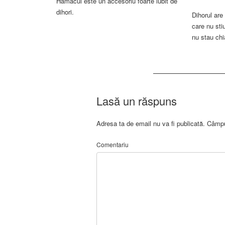
Hamacul este un accesoriu foarte iubit de
dihori.
Dihorul are
care nu sti
nu stau chi
Lasă un răspuns
Adresa ta de email nu va fi publicată.
Câmpur
Comentariu