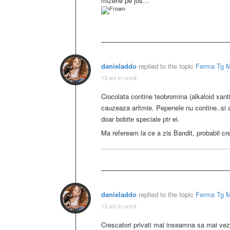
mizerie pe jos…
danieladdo
replied to the topic
Ferma Tg 
13 ani în urmă
Ciocolata contine teobromina (alkaloid xanti
cauzeaza aritmie. Pepenele nu contine..si a
doar bobite speciale ptr ei.
Ma refeream la ce a zis Bandit, probabil cre
danieladdo
replied to the topic
Ferma Tg 
13 ani în urmă
Crescatori privati mai inseamna sa mai vezi 