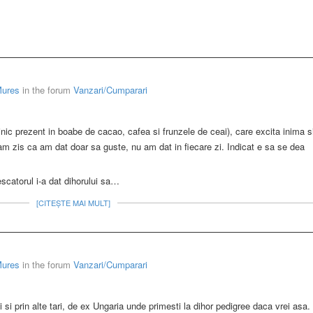
Mures
in the forum
Vanzari/Cumparari
nic prezent in boabe de cacao, cafea si frunzele de ceai), care excita inima s
m zis ca am dat doar sa guste, nu am dat in fiecare zi. Indicat e sa se dea
scatorul i-a dat dihorului sa…
[CITEȘTE MAI MULT]
Mures
in the forum
Vanzari/Cumparari
si prin alte tari, de ex Ungaria unde primesti la dihor pedigree daca vrei asa.