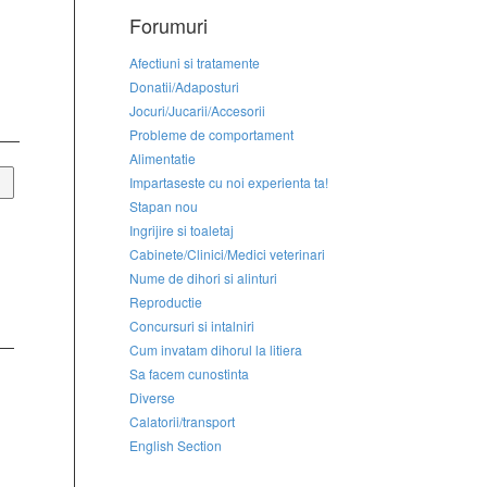
Forumuri
Afectiuni si tratamente
Donatii/Adaposturi
Jocuri/Jucarii/Accesorii
Probleme de comportament
Alimentatie
Impartaseste cu noi experienta ta!
Stapan nou
Ingrijire si toaletaj
Cabinete/Clinici/Medici veterinari
Nume de dihori si alinturi
Reproductie
Concursuri si intalniri
Cum invatam dihorul la litiera
Sa facem cunostinta
Diverse
Calatorii/transport
English Section