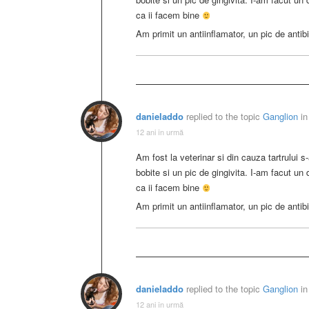
ca ii facem bine
Am primit un antiinflamator, un pic de antib
danieladdo
replied to the topic
Ganglion
in
12 ani în urmă
Am fost la veterinar si din cauza tartrului s-
bobite si un pic de gingivita. I-am facut un 
ca ii facem bine
Am primit un antiinflamator, un pic de antib
danieladdo
replied to the topic
Ganglion
in
12 ani în urmă