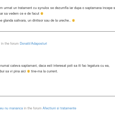
 am urmat un tratament cu synulox se dezumfla iar dupa o saptamana incepe 
nar sa vedem ce e de facut
 glanda salivara, un dintisor sau de la ureche..
in the forum
Donatii/Adaposturi
numai cateva saptamani, daca esti interesat poti sa iti fac legatura cu ea,
bui sa vi pina aici
tine-ma la current.
meu nu mananca
in the forum
Afectiuni si tratamente