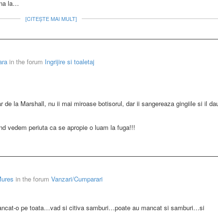
ana la…
[CITEȘTE MAI MULT]
ara
in the forum
Ingrijire si toaletaj
r de la Marshall, nu ii mai miroase botisorul, dar ii sangereaza gingiile si il da
d vedem periuta ca se apropie o luam la fuga!!!
Mures
in the forum
Vanzari/Cumparari
 mancat-o pe toata…vad si citiva samburi…poate au mancat si samburi…si