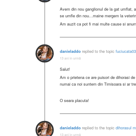
Avem din nou ganglionul de la gat umflat,
se umfle din nou…maine mergem la veteri
Am auzit ca pot fi mai multe cause si anume
danieladdo
replied to the topic
fuciucata03
13 ani în urmă
Salut!
Am o prietena ce are puisori de dihorasi de 
numai ca noi suntem din Timisoara si ar tre
O seara placuta!
danieladdo
replied to the topic
dihorasul 
13 ani în urmă