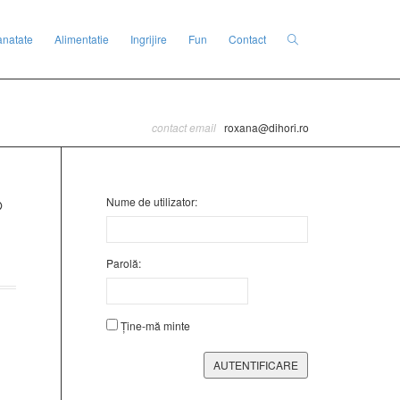
anatate
Alimentatie
Ingrijire
Fun
Contact
contact email
roxana@dihori.ro
Nume de utilizator:
Parolă:
Ține-mă minte
AUTENTIFICARE