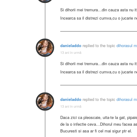
Si dihorii mei tremura…din cauza asta nu iti 
Incearca sa il distrezi cumva,cu o jucarie 
danieladdo
replied to the topic
dihorasul 
13 ani în urmă
Si dihorii mei tremura…din cauza asta nu iti 
Incearca sa il distrezi cumva,cu o jucarie 
danieladdo
replied to the topic
dihorasul 
13 ani în urmă
Daca zici ca pleoscaie, uita-te la gat, pipai
de la o infectie ceva…Dihorul meu facea asa
Bucuresti si asa ar fi cel mai sigur ptr el.