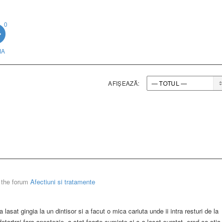
0
IA
AFIȘEAZĂ:
 the forum
Afectiuni si tratamente
a lasat gingia la un dintisor si a facut o mica cariuta unde ii intra resturi de la
detartraj fara anestezie, a stat foarte cuminte si s-a lasat curatat, cred ca stia