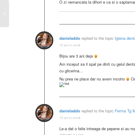
O zi nemancata la dihori e ca si o saptam
danieladdo
replied to the topic
Igiena dent
13 ani în urmă
Bijou are 3 ani deja
Am inceput sa il spal pe dinti cu gelul denta
cu glicerina…
Nu prea ne place dar nu avem incotro
Cin
danieladdo
replied to the topic
Ferma Tg 
13 ani în urmă
Le-a dat o felie intreaga de pepene si au