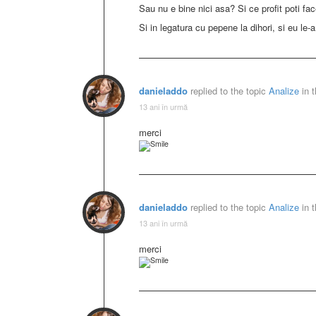
Sau nu e bine nici asa? Si ce profit poti fa
Si in legatura cu pepene la dihori, si eu le-
danieladdo
replied to the topic
Analize
in 
13 ani în urmă
merci
danieladdo
replied to the topic
Analize
in 
13 ani în urmă
merci