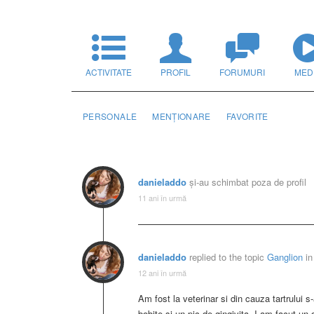
ACTIVITATE
PROFIL
FORUMURI
MED
PERSONALE
MENȚIONARE
FAVORITE
danieladdo
și-au schimbat poza de profil
11 ani în urmă
danieladdo
replied to the topic
Ganglion
in
12 ani în urmă
Am fost la veterinar si din cauza tartrului s-
bobite si un pic de gingivita. I-am facut un 