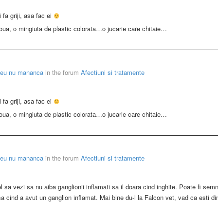
fa griji, asa fac ei
noua, o mingiuta de plastic colorata…o jucarie care chitaie…
meu nu mananca
in the forum
Afectiuni si tratamente
fa griji, asa fac ei
noua, o mingiuta de plastic colorata…o jucarie care chitaie…
meu nu mananca
in the forum
Afectiuni si tratamente
el sa vezi sa nu aiba ganglionii inflamati sa il doara cind inghite. Poate fi sem
 cind a avut un ganglion inflamat. Mai bine du-l la Falcon vet, vad ca esti di