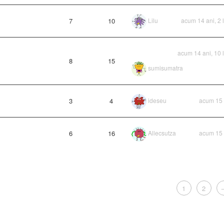
7
10
Lilu
acum 14 ani, 2 
acum 14 ani, 10 
8
15
sumisumatra
3
4
ideseu
acum 15 
6
16
Allecsutza
acum 15 
1
2