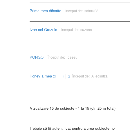
Prima mea dihorita
Început de:
sataru23
Ivan cel Groznic
Început de:
suzana
PONGO
Început de:
ideseu
Honey a mea :x
Început de:
Allecsutza
1
2
Vizualizare 15 de subiecte - 1 la 15 (din 20 în total)
Trebuie să fii autentificat pentru a crea subiecte noi.