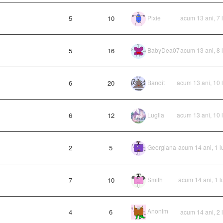
5
10
Pixie
acum 13 ani, 7 
5
16
BabyDea07
acum 13 ani, 8 
6
20
Bandit
acum 13 ani, 10 
6
12
Luglia
acum 13 ani, 10 
2
5
Georgiana
acum 14 ani, 1 
7
10
Smith
acum 14 ani, 1 
Anonim
4
6
acum 14 ani, 2 