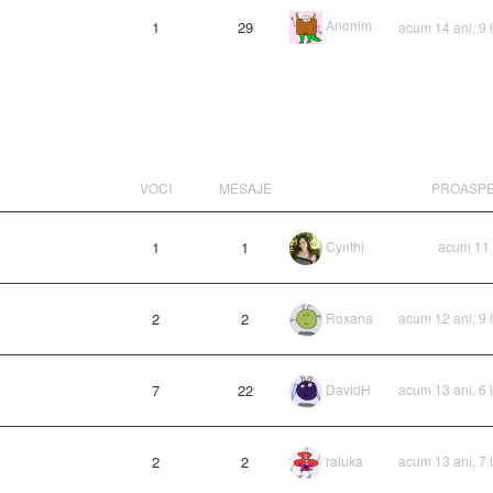
Anonim
1
29
acum 14 ani, 9 
VOCI
MESAJE
PROASP
1
1
Cynthi
acum 11 
2
2
Roxana
acum 12 ani, 9 
7
22
DavidH
acum 13 ani, 6 
2
2
raluka
acum 13 ani, 7 