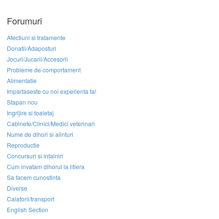
Forumuri
Afectiuni si tratamente
Donatii/Adaposturi
Jocuri/Jucarii/Accesorii
Probleme de comportament
Alimentatie
Impartaseste cu noi experienta ta!
Stapan nou
Ingrijire si toaletaj
Cabinete/Clinici/Medici veterinari
Nume de dihori si alinturi
Reproductie
Concursuri si intalniri
Cum invatam dihorul la litiera
Sa facem cunostinta
Diverse
Calatorii/transport
English Section