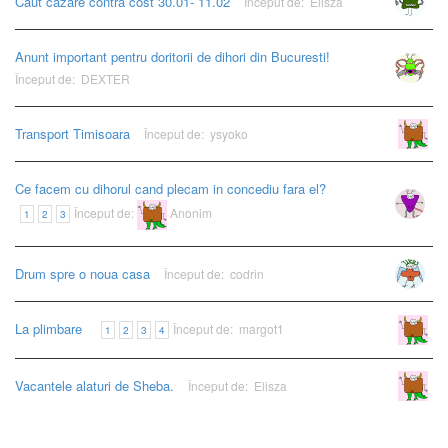
Caut cazare contra cost 30.01- 11.02
Început de:
Elisza
Anunt important pentru doritorii de dihori din Bucuresti!
Început de:
DEXTER
Transport Timisoara
Început de:
ysyoko
Anonim
Ce facem cu dihorul cand plecam in concediu fara el?
Început de:
Anonim
1
2
3
Drum spre o noua casa
Început de:
codrin
La plimbare
Început de:
margot1
Anonim
1
2
3
4
Vacantele alaturi de Sheba.
Început de:
Elisza
Anonim