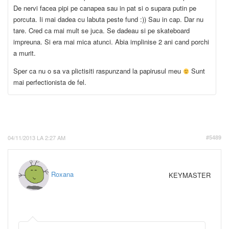
De nervi facea pipi pe canapea sau in pat si o supara putin pe
porcuta. Ii mai dadea cu labuta peste fund :)) Sau in cap. Dar nu
tare. Cred ca mai mult se juca. Se dadeau si pe skateboard
impreuna. Si era mai mica atunci. Abia implinise 2 ani cand porchi
a murit.
Sper ca nu o sa va plictisiti raspunzand la papirusul meu
Sunt
mai perfectionista de fel.
04/11/2013 LA 2:27 AM
#5489
Roxana
KEYMASTER