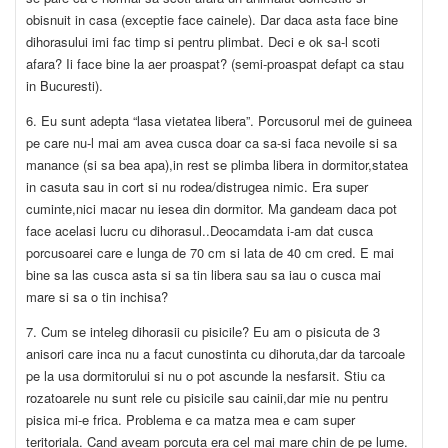
obisnuit in casa (exceptie face cainele). Dar daca asta face bine
dihorasului imi fac timp si pentru plimbat. Deci e ok sa-l scoti
afara? Ii face bine la aer proaspat? (semi-proaspat defapt ca stau
in Bucuresti).
6. Eu sunt adepta “lasa vietatea libera”. Porcusorul mei de guineea
pe care nu-l mai am avea cusca doar ca sa-si faca nevoile si sa
manance (si sa bea apa),in rest se plimba libera in dormitor,statea
in casuta sau in cort si nu rodea/distrugea nimic. Era super
cuminte,nici macar nu iesea din dormitor. Ma gandeam daca pot
face acelasi lucru cu dihorasul..Deocamdata i-am dat cusca
porcusoarei care e lunga de 70 cm si lata de 40 cm cred. E mai
bine sa las cusca asta si sa tin libera sau sa iau o cusca mai
mare si sa o tin inchisa?
7. Cum se inteleg dihorasii cu pisicile? Eu am o pisicuta de 3
anisori care inca nu a facut cunostinta cu dihoruta,dar da tarcoale
pe la usa dormitorului si nu o pot ascunde la nesfarsit. Stiu ca
rozatoarele nu sunt rele cu pisicile sau cainii,dar mie nu pentru
pisica mi-e frica. Problema e ca matza mea e cam super
teritoriala. Cand aveam porcuta era cel mai mare chin de pe lume.