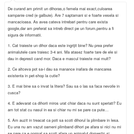
De curand am primit un dihoras,o femela mai exact,culoarea
sampanie cred (e galbuie). Are 7 saptamani si e foarte vesela si
mancacioasa. As avea cateva intrebari pentru care exista
google,dar am preferat sa intreb direct pe un forum,pentru a fi
sigura de informatii.
1. Cat traieste un dihor daca este ingrijit bine? Nu prea prefer
animalutele care traiesc 3-4 ani. Ma atasez foarte tare de ele si
dau in depresii cand mor. Daca e mascul traieste mai mult?
2. Ce altceva pot sa-i dau sa manance inafara de mancarea
existenta in pet-shop la cutie?
3. E mai bine sa o invat la litera? Sau sa o las sa faca nevoile in
cusca?
4. E adevarat ca dihorii miros urat chiar daca nu sunt speriati? Eu
am tot stat cu nasul in ea si chiar nu mi se pare ca pute…
5. Am auzit in treacat ca poti sa scoti dihorul la plimbare in lesa.
Eu una nu am vazut oameni plimband dihori pe afara si nici nu mi
se pare ca e normal sa scoti afara un animalut domestic si