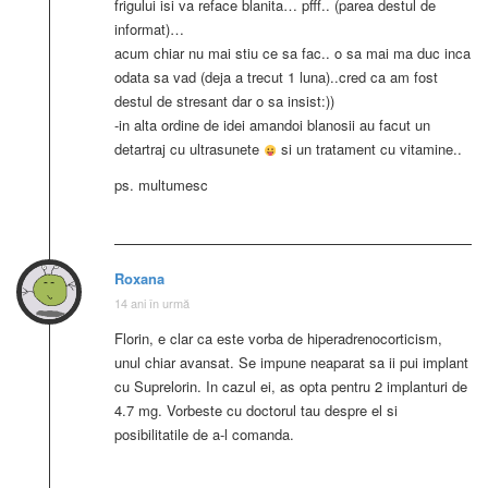
frigului isi va reface blanita… pfff.. (parea destul de
informat)…
acum chiar nu mai stiu ce sa fac.. o sa mai ma duc inca
odata sa vad (deja a trecut 1 luna)..cred ca am fost
destul de stresant dar o sa insist:))
-in alta ordine de idei amandoi blanosii au facut un
detartraj cu ultrasunete
si un tratament cu vitamine..
ps. multumesc
Roxana
14 ani în urmă
Florin, e clar ca este vorba de hiperadrenocorticism,
unul chiar avansat. Se impune neaparat sa ii pui implant
cu Suprelorin. In cazul ei, as opta pentru 2 implanturi de
4.7 mg. Vorbeste cu doctorul tau despre el si
posibilitatile de a-l comanda.