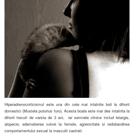
Hiperadrenocorticismul este una din cele mai intalnite boli la dihorii
domestici (Mustela putorius furo). Acesta boala este mai des intalnita la
dihorii trecuti de varsta de 3 ani, iar semnele clinice includ letargie,
alopecie, edematierea vulvei la femele, agresivitate si redobandirea
comportamentului sexual la masculii castrati.