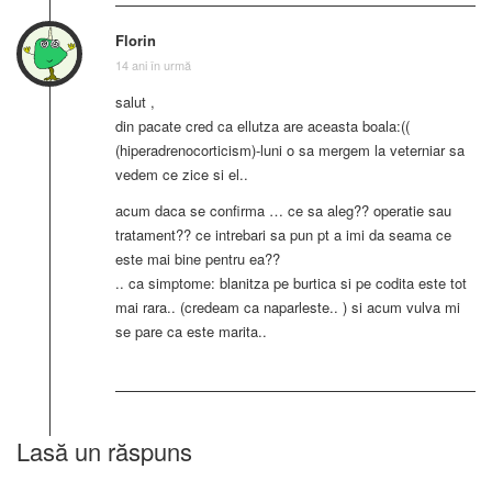
Florin
14 ani în urmă
salut ,
din pacate cred ca ellutza are aceasta boala:((
(hiperadrenocorticism)-luni o sa mergem la veterniar sa
vedem ce zice si el..
acum daca se confirma … ce sa aleg?? operatie sau
tratament?? ce intrebari sa pun pt a imi da seama ce
este mai bine pentru ea??
.. ca simptome: blanitza pe burtica si pe codita este tot
mai rara.. (credeam ca naparleste.. ) si acum vulva mi
se pare ca este marita..
Lasă un răspuns