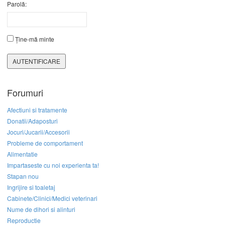
Parolă:
Ține-mă minte
AUTENTIFICARE
Forumuri
Afectiuni si tratamente
Donatii/Adaposturi
Jocuri/Jucarii/Accesorii
Probleme de comportament
Alimentatie
Impartaseste cu noi experienta ta!
Stapan nou
Ingrijire si toaletaj
Cabinete/Clinici/Medici veterinari
Nume de dihori si alinturi
Reproductie