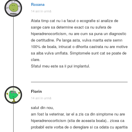
Roxana
14 ani în urmă
Atata timp cat nu i-a facut o ecografie si analize de
sange care sa determine exact ca nu sufera de
hiperadrenocorticism, nu are cum sa puna un diagnostic
de certitudine. Pe langa asta, vulva marita este semn
100% de boala, intrucat o dihorita castrata nu are motive
sa aiba vulva umflata. Simptomele sunt cat se poate de
clare.
Sfatul meu este sa ii pui implantul.
Florin
14 ani în urmă
salut din nou,
am fost la veterinar, iar el a zis ca din simptome nu are
hiperadrenocorticism (stia de aceasta boala).. zicea ca
probabil este vorba de o dereglare si ca odata cu aparitia