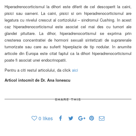
Hiperadrenocorticismul la dihori este diferit de cel descoperit la caini,
pisici sau oameni. La caini, pisici si om hiperadrenocorticismul are
legatura cu nivelul crescut al cortizolului – sindromul Cushing. In acest
caz hiperadrenocorticismul este asociat cel mai des cu tumori ale
glandei pituitare. La dihor, hiperadrenocortismul se exprima prin
cresterea concentratiei de hormoni sexuali sintetizati de suprarenale
tumorizate sau care au suferit hiperplazie de tip nodular. In anumite
articole din Europa este citat faptul ca la dihori hiperadrenocorticismul
poate fi asociat unei endocrinopatii.
Pentru a citi restul articolului, da click
aici
Articol intocmit de Dr. Ana Ionescu
SHARE THIS
0
likes