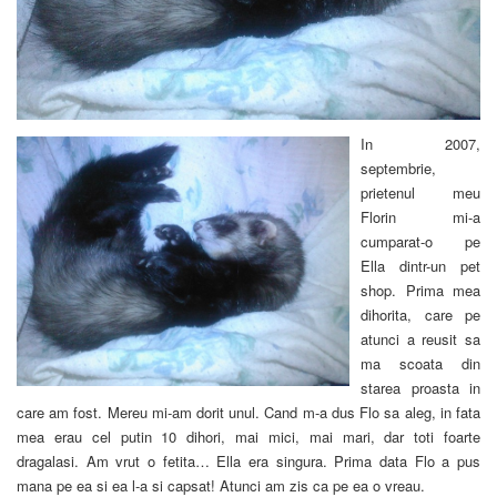
In 2007,
septembrie,
prietenul meu
Florin mi-a
cumparat-o pe
Ella dintr-un pet
shop. Prima mea
dihorita, care pe
atunci a reusit sa
ma scoata din
starea proasta in
care am fost. Mereu mi-am dorit unul. Cand m-a dus Flo sa aleg, in fata
mea erau cel putin 10 dihori, mai mici, mai mari, dar toti foarte
dragalasi. Am vrut o fetita… Ella era singura. Prima data Flo a pus
mana pe ea si ea l-a si capsat! Atunci am zis ca pe ea o vreau.