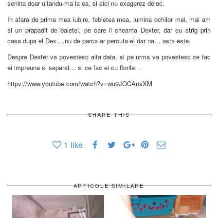
senina doar uitandu-ma la ea, si aici nu exagerez deloc.
In afara de prima mea iubire, febletea mea, lumina ochilor mei, mai am
si un prapadit de baietel, pe care il cheama Dexter, dar eu strig prin
casa dupa el Dex….nu de parca ar percuta el dar na… asta este.
Despre Dexter va povestesc alta data, si pe urma va povestesc ce fac
ei impreuna si separat… si ce fac ei cu florile…
httpv://www.youtube.com/watch?v=wu9JOCAnsXM
SHARE THIS
1
like
ARTICOLE SIMILARE