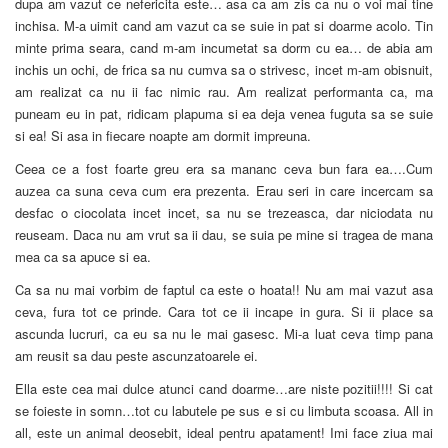
dupa am vazut ce nefericita este… asa ca am zis ca nu o voi mai tine
inchisa. M-a uimit cand am vazut ca se suie in pat si doarme acolo. Tin
minte prima seara, cand m-am incumetat sa dorm cu ea… de abia am
inchis un ochi, de frica sa nu cumva sa o strivesc, incet m-am obisnuit,
am realizat ca nu ii fac nimic rau. Am realizat performanta ca, ma
puneam eu in pat, ridicam plapuma si ea deja venea fuguta sa se suie
si ea! Si asa in fiecare noapte am dormit impreuna.
Ceea ce a fost foarte greu era sa mananc ceva bun fara ea….Cum
auzea ca suna ceva cum era prezenta. Erau seri in care incercam sa
desfac o ciocolata incet incet, sa nu se trezeasca, dar niciodata nu
reuseam. Daca nu am vrut sa ii dau, se suia pe mine si tragea de mana
mea ca sa apuce si ea.
Ca sa nu mai vorbim de faptul ca este o hoata!! Nu am mai vazut asa
ceva, fura tot ce prinde. Cara tot ce ii incape in gura. Si ii place sa
ascunda lucruri, ca eu sa nu le mai gasesc. Mi-a luat ceva timp pana
am reusit sa dau peste ascunzatoarele ei.
Ella este cea mai dulce atunci cand doarme…are niste pozitii!!!! Si cat
se foieste in somn…tot cu labutele pe sus e si cu limbuta scoasa. All in
all, este un animal deosebit, ideal pentru apatament! Imi face ziua mai