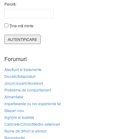
Parolă:
Ține-mă minte
AUTENTIFICARE
Forumuri
Afectiuni si tratamente
Donatii/Adaposturi
Jocuri/Jucarii/Accesorii
Probleme de comportament
Alimentatie
Impartaseste cu noi experienta ta!
Stapan nou
Ingrijire si toaletaj
Cabinete/Clinici/Medici veterinari
Nume de dihori si alinturi
Reproductie