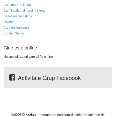
Concursuri si intalniri
Cum invatam dihorul la litiera
Sa facem cunostinta
Diverse
Calatorii/transport
English Section
Cine este online
Nu sunt utilizatori care să fie online
Activitate Grup Facebook
©2026 Dihori.ro
- comunitate dedicata dihorilor ca animale de