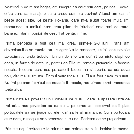
Nestiind in ce m-am bagat, am inceput sa caut prin carti, pe net… ceva,
orice care sa ma ajute sa o cresc cum se cuvine! Atunci am dat si
peste acest site. Si peste Roxana, care m-a ajutat foarte mult. Imi
raspundea la mailuri care erau pline de intrebari care mai de care,
banale… dar imposibil de descifrat pentru mine.
Prima perioada a fost cea mai grea, primele 2-3 luni. Pana am
dezobisnuit-o sa muste, sa fie agresiva la mancare, sa isi faca nevoile
aproximativ unde trebuie. Un an de zile am dormit cu niste slapi de
casa, in forma de catelus, pentru ca Ella imi rontaia picioarele in fiecare
noapte. Fiecare lucru nou pe care il facea ma si speria, ca era ceva
nou, dar ma si amuza. Primul wardance a lui Ella a fost ceva minunat!
Nu imi puteam inchipui ce saracie ii trebuie, ma uimea cand trancanea
toata ziua.
Prima data i-a povestit unui catelus de plus… care la apasare latra de
trei ori… asa povestea cu catelul… pe urma am observat ca ii plac
portocalele sa se joace cu ele, dar sa le si manance. Cum portocala
este acra, a inceput sa vorbeasca si cu ea. Radeam de ne prapadeam!
Primele nopti petrecute la mine m-am hotarat sa o tin inchisa in cusca,