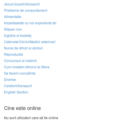
Jocuri/Jucarii/Accesorii
Probleme de comportament
Alimentatie
Impartaseste cu noi experienta ta!
Stapan nou
Ingrijire si toaletaj
Cabinete/Clinici/Medici veterinari
Nume de dihori si alinturi
Reproductie
Concursuri si intalniri
Cum invatam dihorul la litiera
Sa facem cunostinta
Diverse
Calatorii/transport
English Section
Cine este online
Nu sunt utilizatori care să fie online