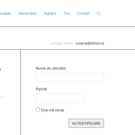
anatate
Alimentatie
Ingrijire
Fun
Contact
contact email
roxana@dihori.ro
Nume de utilizator:
Parolă:
Ține-mă minte
AUTENTIFICARE