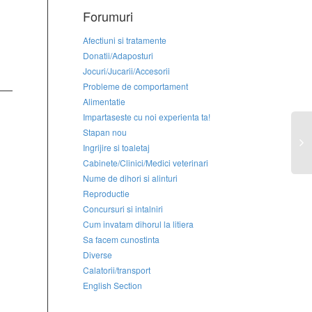
Forumuri
Afectiuni si tratamente
Donatii/Adaposturi
Jocuri/Jucarii/Accesorii
Probleme de comportament
Alimentatie
Impartaseste cu noi experienta ta!
Stapan nou
Ingrijire si toaletaj
Cabinete/Clinici/Medici veterinari
Nume de dihori si alinturi
Reproductie
Concursuri si intalniri
Cum invatam dihorul la litiera
Sa facem cunostinta
Diverse
Calatorii/transport
English Section