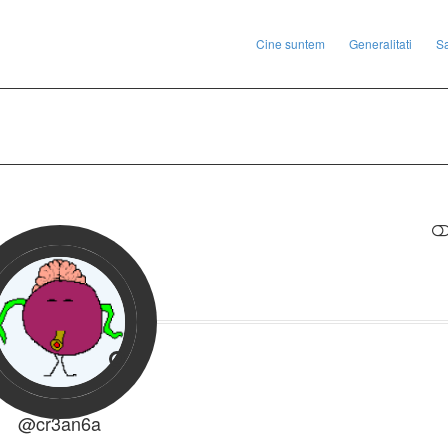
Cine suntem
Generalitati
S
RESTRANGE
@cr3an6a