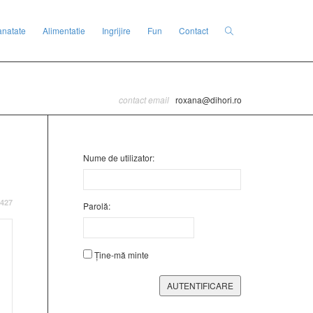
anatate
Alimentatie
Ingrijire
Fun
Contact
contact email
roxana@dihori.ro
Nume de utilizator:
427
Parolă:
Ține-mă minte
AUTENTIFICARE