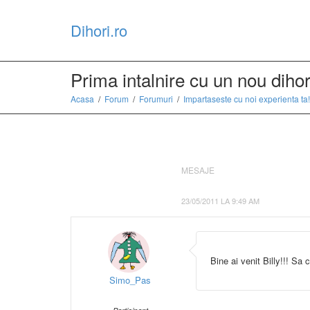
Dihori.ro
Prima intalnire cu un nou diho
Acasa
Forum
Forumuri
Impartaseste cu noi experienta ta!
MESAJE
23/05/2011 LA 9:49 AM
Bine ai venit Billy!!! Sa
Simo_Pas