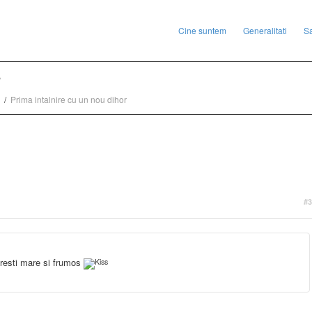
Cine suntem
Generalitati
S
r
Prima intalnire cu un nou dihor
#3
 cresti mare si frumos