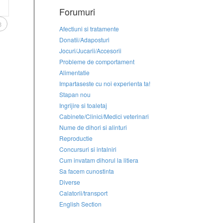
Forumuri
3
Afectiuni si tratamente
Donatii/Adaposturi
Jocuri/Jucarii/Accesorii
Probleme de comportament
Alimentatie
Impartaseste cu noi experienta ta!
Stapan nou
Ingrijire si toaletaj
Cabinete/Clinici/Medici veterinari
Nume de dihori si alinturi
Reproductie
Concursuri si intalniri
Cum invatam dihorul la litiera
Sa facem cunostinta
Diverse
Calatorii/transport
English Section