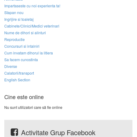
Impartaseste cu noi experienta ta!
Stapan nou
Ingrijire si toaletaj
Cabinete/Clinici/Medici veterinari
Nume de dihori si alinturi
Reproductie
Concursuri si intalniri
Cum invatam dihorul la litiera
Sa facem cunostinta
Diverse
Calatorii/transport
English Section
Cine este online
Nu sunt utilizatori care să fie online
Activitate Grup Facebook