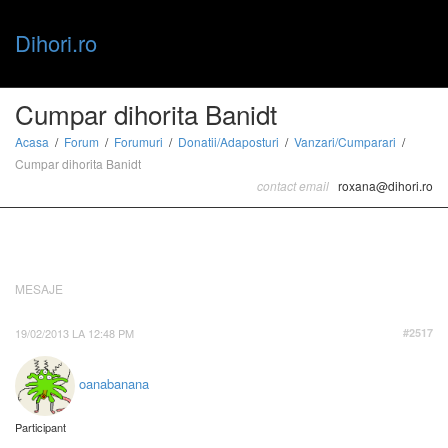
Dihori.ro
Toggle
Cumpar dihorita Banidt
Acasa
Forum
Forumuri
Donatii/Adaposturi
Vanzari/Cumparari
Cumpar dihorita Banidt
naviga
contact email
roxana@dihori.ro
MESAJE
19/02/2013 LA 12:48 PM
#2517
oanabanana
Participant