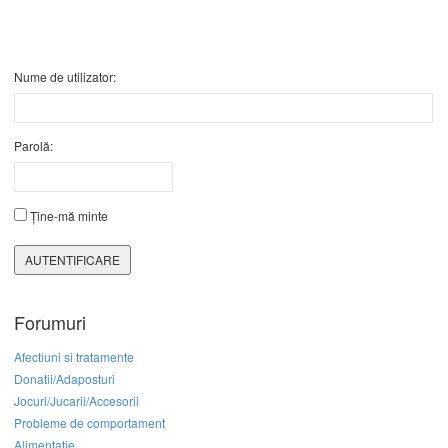
Nume de utilizator:
Parolă:
Ține-mă minte
AUTENTIFICARE
Forumuri
Afectiuni si tratamente
Donatii/Adaposturi
Jocuri/Jucarii/Accesorii
Probleme de comportament
Alimentatie