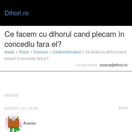
Dihori.ro
Toggle
Ce facem cu dihorul cand plecam in
concediu fara el?
naviga
Acasa
Forum
Forumuri
Calatorii/transport
Ce facem cu dihorul cand
plecam in concediu fara el?
contact email
roxana@dihori.ro
MESAJE
30/05/2011 LA 1:35 PM
#2343
Anonim