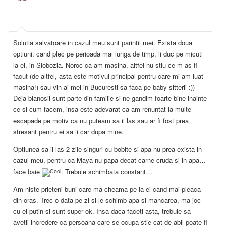
Solutia salvatoare in cazul meu sunt parintii mei. Exista doua
optiuni: cand plec pe perioada mai lunga de timp, ii duc pe micuti
la ei, in Slobozia. Noroc ca am masina, altfel nu stiu ce m-as fi
facut (de altfel, asta este motivul principal pentru care mi-am luat
masina!) sau vin ai mei in Bucuresti sa faca pe baby sitterii :))
Deja blanosii sunt parte din familie si ne gandim foarte bine inainte
ce si cum facem, insa este adevarat ca am renuntat la multe
escapade pe motiv ca nu puteam sa ii las sau ar fi fost prea
stresant pentru ei sa ii car dupa mine.
Optiunea sa ii las 2 zile singuri cu bobite si apa nu prea exista in
cazul meu, pentru ca Maya nu papa decat carne cruda si in apa…
face baie
. Trebuie schimbata constant…
Am niste prieteni buni care ma cheama pe la ei cand mai pleaca
din oras. Trec o data pe zi si le schimb apa si mancarea, ma joc
cu ei putin si sunt super ok. Insa daca faceti asta, trebuie sa
avetii incredere ca persoana care se ocupa stie cat de abil poate fi