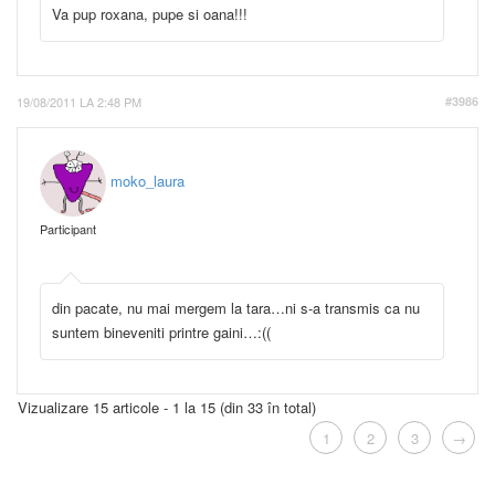
Va pup roxana, pupe si oana!!!
19/08/2011 LA 2:48 PM
#3986
moko_laura
Participant
din pacate, nu mai mergem la tara…ni s-a transmis ca nu
suntem bineveniti printre gaini…:((
Vizualizare 15 articole - 1 la 15 (din 33 în total)
1
2
3
→