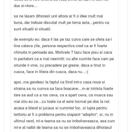
dus si-ntors…
sa ne lasam dihorasii unii altora ar fi o idee mult mai
buna..dar trebuie discutat mult pe tema asta…pentru ca
sunt situatii si situatii.
de exemplu eu: daca il las pe taz cuiva care se ofera sa-l
tina cateva zile, persona respectiva cred ca ar fi foarte
chinuita in perioada aia. Motivele ? tazu face pisu si caca
in pantaloni ca e mai nesimtit: cu alte cuvinte face cam pe
oriunde ii vine, cu precadere pe gresie. daca e tinut in
cusca, face in litiera din cusca, daca nu…:(
apoi..ma gandesc la faptul ca fiind intr-o casa noua si
straina sa nu cumva sa faca boacane…m-ar intrista foarte
tare sa aud ca a ros ceva, ca a spart ceva, ca musca sau
mai stiu eu ce…cu toate ca el este tocmai pe dos la noi
acasa e bland si jucaus si cumintel foc. si lupta pentru
teritoriu ar fi o problema pentru stapanii “adoptivi”. si, nu in
ultimul rand, mi-e teama sa nu se imbolnaveasca, asa cum
mi-e al naibii de teama sa nu se imbolnaveasca dihorasul