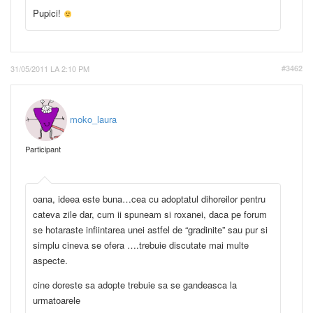
Pupici!
31/05/2011 LA 2:10 PM
#3462
moko_laura
Participant
oana, ideea este buna…cea cu adoptatul dihoreilor pentru
cateva zile dar, cum ii spuneam si roxanei, daca pe forum
se hotaraste infiintarea unei astfel de “gradinite” sau pur si
simplu cineva se ofera ….trebuie discutate mai multe
aspecte.
cine doreste sa adopte trebuie sa se gandeasca la
urmatoarele