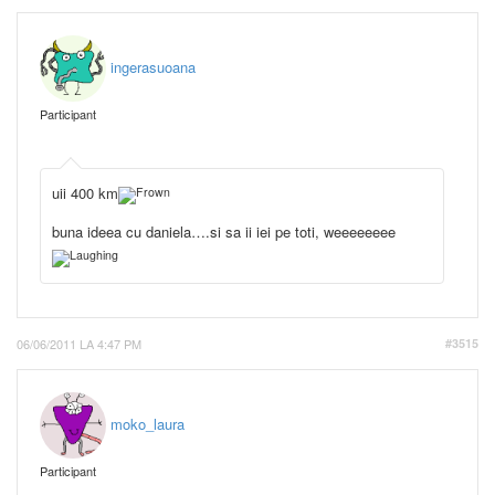
ingerasuoana
Participant
uii 400 km
buna ideea cu daniela….si sa ii iei pe toti, weeeeeeee
06/06/2011 LA 4:47 PM
#3515
moko_laura
Participant