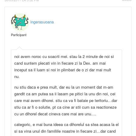
ingerasuoana
Participant
noi avem noroc cu soacrii mei. stau la 2 minute de noi si
cand suntem plecati vin in fiecare zi la Dex. am mai
inceput sa il luam si noi in plimbari de o zi dar mai mult
nu.
nu stiu daca e prea mult, dar eu la un moment dat m-am
gandit ca am putea sa ii lasam pe pitici la unu din noi, cei
care mai avem dihorei. stiu ca va fi bataie pe teritoriu…dar
stiu ca ar fi o solutie, pt ca cine ar stii cum sa reactioneze
cu un dihorel decat cineva care mai are unu….
categoric, e mai buna ideea ca dihorelul sa stea acasa la el
si sa vina unul din familiile noastre in fiecare zi…dar cand