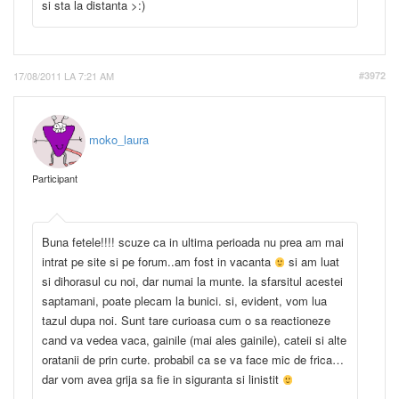
si sta la distanta >:)
17/08/2011 LA 7:21 AM
#3972
moko_laura
Participant
Buna fetele!!!! scuze ca in ultima perioada nu prea am mai
intrat pe site si pe forum..am fost in vacanta
si am luat
si dihorasul cu noi, dar numai la munte. la sfarsitul acestei
saptamani, poate plecam la bunici. si, evident, vom lua
tazul dupa noi. Sunt tare curioasa cum o sa reactioneze
cand va vedea vaca, gainile (mai ales gainile), cateii si alte
oratanii de prin curte. probabil ca se va face mic de frica…
dar vom avea grija sa fie in siguranta si linistit