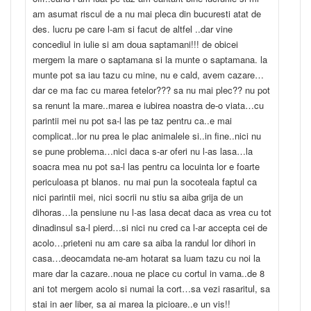
am asumat riscul de a nu mai pleca din bucuresti atat de
des. lucru pe care l-am si facut de altfel ..dar vine
concediul in iulie si am doua saptamani!!! de obicei
mergem la mare o saptamana si la munte o saptamana. la
munte pot sa iau tazu cu mine, nu e cald, avem cazare…
dar ce ma fac cu marea fetelor??? sa nu mai plec?? nu pot
sa renunt la mare..marea e iubirea noastra de-o viata…cu
parintii mei nu pot sa-l las pe taz pentru ca..e mai
complicat..lor nu prea le plac animalele si..in fine..nici nu
se pune problema…nici daca s-ar oferi nu l-as lasa…la
soacra mea nu pot sa-l las pentru ca locuinta lor e foarte
periculoasa pt blanos. nu mai pun la socoteala faptul ca
nici parintii mei, nici socrii nu stiu sa aiba grija de un
dihoras…la pensiune nu l-as lasa decat daca as vrea cu tot
dinadinsul sa-l pierd…si nici nu cred ca l-ar accepta cei de
acolo…prieteni nu am care sa aiba la randul lor dihori in
casa…deocamdata ne-am hotarat sa luam tazu cu noi la
mare dar la cazare..noua ne place cu cortul in vama..de 8
ani tot mergem acolo si numai la cort…sa vezi rasaritul, sa
stai in aer liber, sa ai marea la picioare..e un vis!!