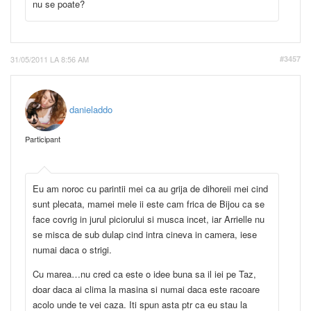
nu se poate?
31/05/2011 LA 8:56 AM
#3457
danieladdo
Participant
Eu am noroc cu parintii mei ca au grija de dihoreii mei cind
sunt plecata, mamei mele ii este cam frica de Bijou ca se
face covrig in jurul piciorului si musca incet, iar Arrielle nu
se misca de sub dulap cind intra cineva in camera, iese
numai daca o strigi.
Cu marea…nu cred ca este o idee buna sa il iei pe Taz,
doar daca ai clima la masina si numai daca este racoare
acolo unde te vei caza. Iti spun asta ptr ca eu stau la