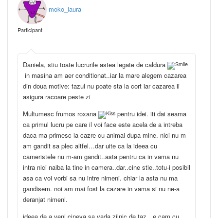
moko_laura
Participant
Daniela, stiu toate lucrurile astea legate de caldura
in masina am aer conditionat..iar la mare alegem cazarea
din doua motive: tazul nu poate sta la cort iar cazarea ii
asigura racoare peste zi
Multumesc frumos roxana
pentru idei. iti dai seama
ca primul lucru pe care il voi face este acela de a intreba
daca ma primesc la cazre cu animal dupa mine. nici nu m-
am gandit sa plec altfel…dar uite ca la ideea cu
cameristele nu m-am gandit..asta pentru ca in vama nu
intra nici naiba la tine in camera..dar..cine stie..totu-i posibil
asa ca voi vorbi sa nu intre nimeni. chiar la asta nu ma
gandisem. noi am mai fost la cazare in vama si nu ne-a
deranjat nimeni.
ideea de a veni cineva sa vada zilnic de taz…e cam cu