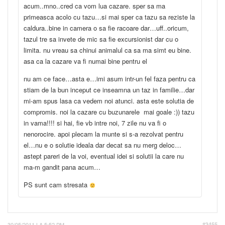
acum..mno..cred ca vom lua cazare. sper sa ma
primeasca acolo cu tazu…si mai sper ca tazu sa reziste la
caldura..bine in camera o sa fie racoare dar…uff..oricum,
tazul tre sa invete de mic sa fie excursionist dar cu o
limita. nu vreau sa chinui animalul ca sa ma simt eu bine.
asa ca la cazare va fi numai bine pentru el
nu am ce face…asta e…imi asum intr-un fel faza pentru ca
stiam de la bun inceput ce inseamna un taz in familie…dar
mi-am spus lasa ca vedem noi atunci. asta este solutia de
compromis. noi la cazare cu buzunarele mai goale :)) tazu
in vama!!!! si hai, fie vb intre noi, 7 zile nu va fi o
nenorocire. apoi plecam la munte si s-a rezolvat pentru
el…nu e o solutie ideala dar decat sa nu merg deloc…
astept pareri de la voi, eventual idei si solutii la care nu
ma-m gandit pana acum…
PS sunt cam stresata
30/05/2011 LA 5:52 PM
#3455