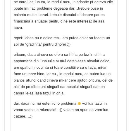
pe care l-as lua eu, la randul meu, in adoptie pt cateva zile.
poate imi fac probleme degeaba dar…trebuie puse in
balanta multe lucruri. trebuie discutat si despre partea
financiara a situatiei pentru cine este interesat de asa
ceva.
repet: ideea nu e deloc rea…am putea chiar sa facem un
soi de “gradinita” pentru dihorei :))
oricum, daca cineva se ofera sa-l tina pe taz in ultima
saptamana din luna iulie si nu-l deranjeaza absolut deloc,
are spatiu in locuinta si toate conditiile sa o faca, mi-ar
face un mare bine. iar eu , la randul meu, as putea lua un
blanos atunci cand cineva mi-ar cere ajutor. oricum, cei de
aici de pe site sunt singurii dar absolut singurii oameni
carora le-as lasa tazul in grija.
dar, daca nu, nu este nici o problema
voi lua tazul in
vama veche la rokereala!! :)) voiam sa spun ca vom lua
cazare….:)