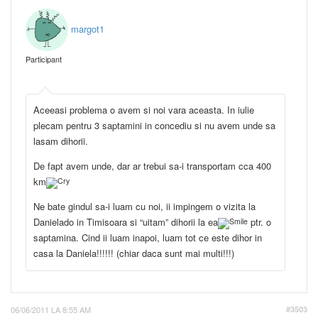
margot1
Participant
Aceeasi problema o avem si noi vara aceasta. In iulie
plecam pentru 3 saptamini in concediu si nu avem unde sa
lasam dihorii.
De fapt avem unde, dar ar trebui sa-i transportam cca 400
km
Ne bate gindul sa-i luam cu noi, ii impingem o vizita la
Danielado in Timisoara si “uitam” dihorii la ea
ptr. o
saptamina. Cind ii luam inapoi, luam tot ce este dihor in
casa la Daniela!!!!!! (chiar daca sunt mai multi!!!)
06/06/2011 LA 8:55 AM
#3503