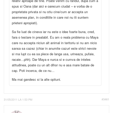
relativ aproape de tine. Poate venim cu randul, dupa cum a
spus si Oana (dar aici e oarecum ciudat – e vorba de o
proprietate privata si nu stiu cine/cum ar accepta un
asemenea plan, in conditiile in care noi nu iti suntem
prieteni apropiati).
Sa fie luat de cineva iar nu este o idee foarte buna, cred,
fara o testare in prealabil. Eu am o reala problema cu Maya
care nu accepta niciun alt animal in teritoriu si nu am nicio
sansa sa cazez (chiar in anumite cazuri este strict nevoie
si ma lupt cu ea sa plece de langa usa, urineaza, pufaie,
racaie…phh). Dar Maya e nurca si e cumva de inteles
atitudinea, poate cu un alt dihor nu e asa mare bataie de
cap. Poti incerca, de ce nu…
Ma mai gandesc si la alte optiuni.
31/05/2011 LA 1:53 PM
#3461