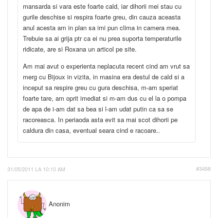
mansarda si vara este foarte cald, iar dihorii mei stau cu
gurile deschise si respira foarte greu, din cauza aceasta
anul acesta am in plan sa imi pun clima in camera mea.
Trebuie sa ai grija ptr ca ei nu prea suporta temperaturile
ridicate, are si Roxana un articol pe site.
Am mai avut o experienta neplacuta recent cind am vrut sa
merg cu Bijoux in vizita, in masina era destul de cald si a
inceput sa respire greu cu gura deschisa, m-am speriat
foarte tare, am oprit imediat si m-am dus cu el la o pompa
de apa de i-am dat sa bea si l-am udat putin ca sa se
racoreasca. In periaoda asta evit sa mai scot dihorii pe
caldura din casa, eventual seara cind e racoare..
31/05/2011 LA 10:10 AM
#3458
Anonim