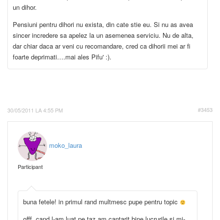
un dihor.
Pensiuni pentru dihori nu exista, din cate stie eu. Si nu as avea
sincer incredere sa apelez la un asemenea serviciu. Nu de alta,
dar chiar daca ar veni cu recomandare, cred ca dihorii mei ar fi
foarte deprimati….mai ales Pifu' :).
30/05/2011 LA 4:55 PM
#3453
moko_laura
Participant
buna fetele! in primul rand multmesc pupe pentru topic
offf..cand l-am luat pe taz am cantarit bine lucrurile si mi-