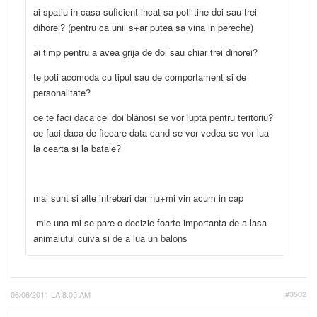
ai spatiu in casa suficient incat sa poti tine doi sau trei
dihorei? (pentru ca unii s+ar putea sa vina in pereche)
ai timp pentru a avea grija de doi sau chiar trei dihorei?
te poti acomoda cu tipul sau de comportament si de
personalitate?
ce te faci daca cei doi blanosi se vor lupta pentru teritoriu?
ce faci daca de fiecare data cand se vor vedea se vor lua
la cearta si la bataie?
mai sunt si alte intrebari dar nu+mi vin acum in cap
mie una mi se pare o decizie foarte importanta de a lasa
animalutul cuiva si de a lua un balons
06/06/2011 LA 8:05 AM
#3502