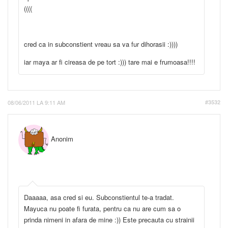
((((
cred ca in subconstient vreau sa va fur dihorasii :))))
iar maya ar fi cireasa de pe tort :))) tare mai e frumoasa!!!!
08/06/2011 LA 9:11 AM
#3532
Anonim
Daaaaa, asa cred si eu. Subconstientul te-a tradat.
Mayuca nu poate fi furata, pentru ca nu are cum sa o
prinda nimeni in afara de mine :)) Este precauta cu strainii