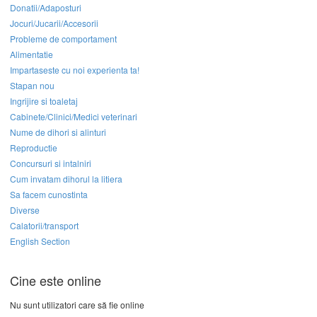
Donatii/Adaposturi
Jocuri/Jucarii/Accesorii
Probleme de comportament
Alimentatie
Impartaseste cu noi experienta ta!
Stapan nou
Ingrijire si toaletaj
Cabinete/Clinici/Medici veterinari
Nume de dihori si alinturi
Reproductie
Concursuri si intalniri
Cum invatam dihorul la litiera
Sa facem cunostinta
Diverse
Calatorii/transport
English Section
Cine este online
Nu sunt utilizatori care să fie online