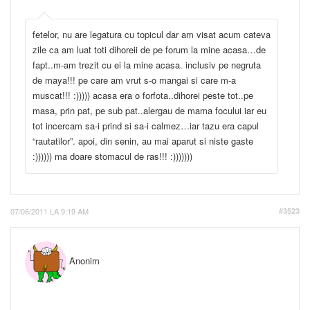
fetelor, nu are legatura cu topicul dar am visat acum cateva
zile ca am luat toti dihoreii de pe forum la mine acasa…de
fapt..m-am trezit cu ei la mine acasa. inclusiv pe negruta
de maya!!! pe care am vrut s-o mangai si care m-a
muscat!!! :))))) acasa era o forfota..dihorei peste tot..pe
masa, prin pat, pe sub pat..alergau de mama focului iar eu
tot incercam sa-i prind si sa-i calmez…iar tazu era capul
“rautatilor”. apoi, din senin, au mai aparut si niste gaste
:)))))) ma doare stomacul de ras!!! :)))))))
07/06/2011 LA 9:19 AM
#3523
Anonim