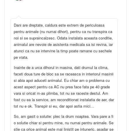
Dani are dreptate, caldura este extrem de periculoasa
pentru animale (nu numai dihori), pentru ca nu transpira ca
noi si se supraincalzesc. Odata instalata aceasta conditie,
animalul are nevoie de asistenta medicala sa isi revina, iar
atunci ca nu se intervine la timp poate ramane cu sechele
pe viata.
Inainte de a urca dihorul in masina, dati drumul la clima,
faceti doua ture de bloc sa se raceasca in interiorul masinii
si abia apoi aduceti animalul. Eu chiar am o problema cu
acest aspect pentru ca AC nu prea face fata pe 40 grade
vara si oricat m-as plimba, tot nu se raceste destul. Am
fost cu ea la service, am reconditionat instalatia de aer, dar
tot nu e ok. Transpir si eu, dar apoi astia mici…
So, am gasit o solutie: plec la drum noaptea. Vara pare a fi
o solutie chiar si pentru mine, nu numai pentru animale. Se
stie ca orice animal este mai linistit pe intuneric, asadar se