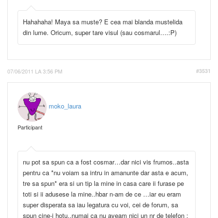
Hahahaha! Maya sa muste? E cea mai blanda mustelida
din lume. Oricum, super tare visul (sau cosmarul….:P)
07/06/2011 LA 3:56 PM
#3531
moko_laura
Participant
nu pot sa spun ca a fost cosmar…dar nici vis frumos..asta
pentru ca *nu voiam sa intru in amanunte dar asta e acum,
tre sa spun* era si un tip la mine in casa care ii furase pe
toti si ii adusese la mine..hbar n-am de ce …iar eu eram
super disperata sa iau legatura cu voi, cei de forum, sa
spun cine-i hotu..numai ca nu aveam nici un nr de telefon :