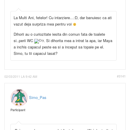
La Multi Ani, fetelor! Cu intarziere…:D, dar banuiesc ca ati
vazut deja surpriza mea pentru voi
Dihorii au o curiozitate iesita din comun fata de toalete
si..perii WC
. Si dihorita mea a intrat la apa, iar Maya
a inchis capacul peste ea si a inceput sa topaie pe el.
Simo, tu tii capacul lasat?
02/03/2011 LA 9:42 AM
#3141
Simo_Pas
Participant