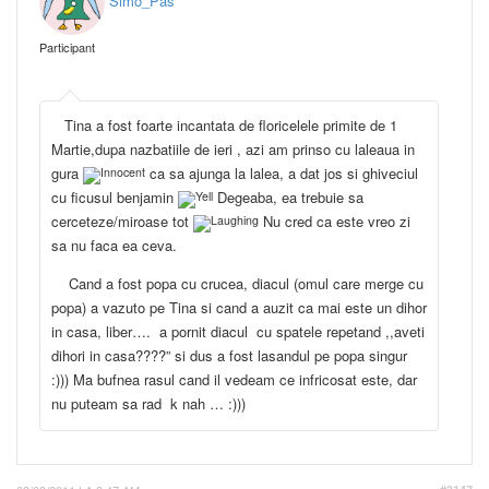
Simo_Pas
Participant
Tina a fost foarte incantata de floricelele primite de 1
Martie,dupa nazbatiile de ieri , azi am prinso cu laleaua in
gura
ca sa ajunga la lalea, a dat jos si ghiveciul
cu ficusul benjamin
Degeaba, ea trebuie sa
cerceteze/miroase tot
Nu cred ca este vreo zi
sa nu faca ea ceva.
Cand a fost popa cu crucea, diacul (omul care merge cu
popa) a vazuto pe Tina si cand a auzit ca mai este un dihor
in casa, liber…. a pornit diacul cu spatele repetand ,,aveti
dihori in casa????” si dus a fost lasandul pe popa singur
:))) Ma bufnea rasul cand il vedeam ce infricosat este, dar
nu puteam sa rad k nah … :)))