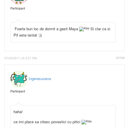
Participant
Foarte bun loc de dormit a gasit Maya
Si clar ca si
Pif este tentat :))
07/03/2011 LA 2:01 PM
#3160
ingerasuoana
Participant
haha!
ce imi place sa citesc povestici cu pitici