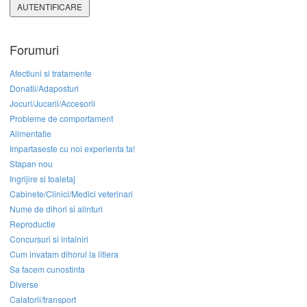
AUTENTIFICARE
Forumuri
Afectiuni si tratamente
Donatii/Adaposturi
Jocuri/Jucarii/Accesorii
Probleme de comportament
Alimentatie
Impartaseste cu noi experienta ta!
Stapan nou
Ingrijire si toaletaj
Cabinete/Clinici/Medici veterinari
Nume de dihori si alinturi
Reproductie
Concursuri si intalniri
Cum invatam dihorul la litiera
Sa facem cunostinta
Diverse
Calatorii/transport