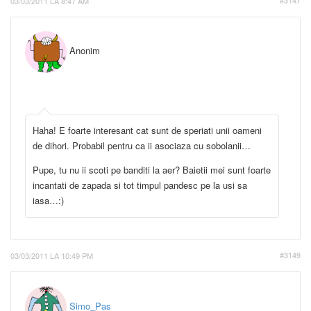
03/03/2011 LA 8:47 AM
#3147
Anonim
Haha! E foarte interesant cat sunt de speriati unii oameni
de dihori. Probabil pentru ca ii asociaza cu sobolanii…
Pupe, tu nu ii scoti pe banditi la aer? Baietii mei sunt foarte
incantati de zapada si tot timpul pandesc pe la usi sa
iasa…:)
03/03/2011 LA 10:49 PM
#3149
Simo_Pas