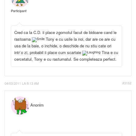
Participant
Cred ca la C.D. ii place zgomotul facut de bidoane cand le
rastoarna
Tony e cu usile la noi, dar are ce are cu
usa de la baie, o inchide, o deschide de nu stiu cate ori
intr`o zi, probabil ii place cum scartaie
Tina e cu
cercetatul, Tony e cu rasturnatul. Se completeaza perfect.
04/03/2011 LA 8:13 AM
#3152
Anonim