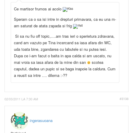
Ce martisor frumos ai acolo
Speram ca o sa isi intre in drepturi primavara, ca eu una m-
am saturat de atata zapada si frig
Si sa nu fiu off topic,….am tras ieri o sperietura zdravana,
cand am vazuto pe Tina incercand sa iasa afara din WC,
uda toata bine, zgandarea cu labutele si nu putea iesi.
Dupa ce i-am facut o baita in apa calda si am uscato, nu
mai vroia sa iasa afara de la mine din san
scotea
caputul, dadea un pupic si se baga inapoie la caldura. Cum
a reusit sa intre …. dilema :-??
02/03/2011 LA 7:30 AM
#3138
ingerasuoana