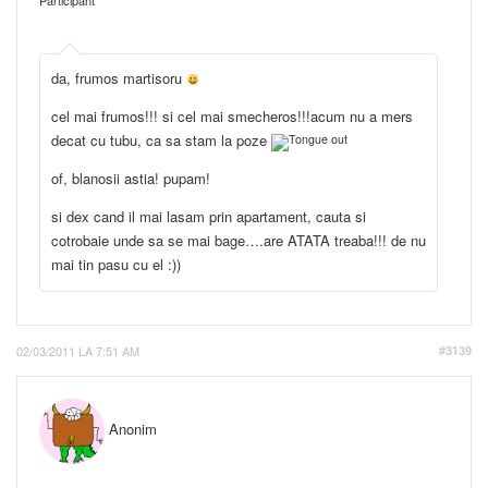
Participant
da, frumos martisoru
cel mai frumos!!! si cel mai smecheros!!!acum nu a mers
decat cu tubu, ca sa stam la poze
of, blanosii astia! pupam!
si dex cand il mai lasam prin apartament, cauta si
cotrobaie unde sa se mai bage….are ATATA treaba!!! de nu
mai tin pasu cu el :))
02/03/2011 LA 7:51 AM
#3139
Anonim