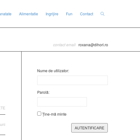
anatate
Alimentatie
Ingrijire
Fun
Contact
contact email
roxana@dihori.ro
Nume de utilizator:
Parolă:
ETE
Ține-mă minte
luni
AUTENTIFICARE