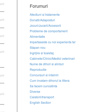
luni
Forumuri
Afectiuni si tratamente
luni
Donatii/Adaposturi
Jocuri/Jucarii/Accesorii
Probleme de comportament
luni
Alimentatie
Impartaseste cu noi experienta ta!
Stapan nou
luni
Ingrijire si toaletaj
Cabinete/Clinici/Medici veterinari
Nume de dihori si alinturi
Reproductie
Concursuri si intalniri
luni
Cum invatam dihorul la litiera
Sa facem cunostinta
Diverse
luni
Calatorii/transport
English Section