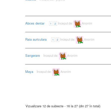
Abces dentar
Început de:
Anonim
1
2
Raia auriculara
Început de:
Anonim
1
2
Sangerare
Început de:
Anonim
Maya
Început de:
Anonim
Vizualizare 12 de subiecte - 16 la 27 (din 27 în total)