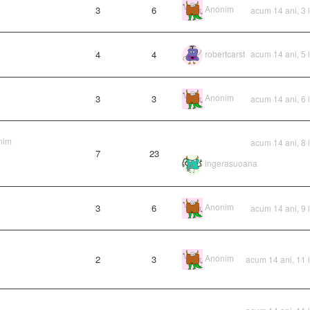
Anonim
3
6
acum 14 ani, 3 
4
4
robertcarst
acum 14 ani, 5 
Anonim
3
3
acum 14 ani, 6 
nim
acum 14 ani, 8 
7
23
ingerasuoana
Anonim
3
6
acum 14 ani, 9 
Anonim
2
3
acum 14 ani, 11 