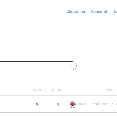
Cine suntem
Generalitati
S
VOCI
MESAJE
PROASP
5
5
raluka
acum 13 ani, 10 