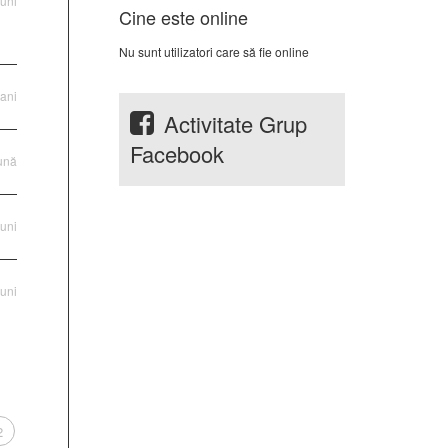
luni
Cine este online
Nu sunt utilizatori care să fie online
ani
Activitate Grup
Facebook
lună
luni
luni
2