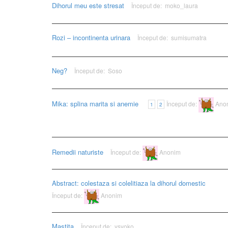
Dihorul meu este stresat
Început de:
moko_laura
Rozi – incontinenta urinara
Început de:
sumisumatra
Neg?
Început de:
Soso
Mika: splina marita si anemie
Început de:
Ano
1
2
Remedii naturiste
Început de:
Anonim
Abstract: colestaza si colelitiaza la dihorul domestic
Început de:
Anonim
Mastita
Început de:
ysyoko