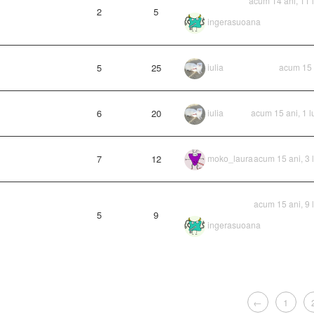
acum 14 ani, 11 
2
5
ingerasuoana
5
25
iulia
acum 15 
6
20
iulia
acum 15 ani, 1 
7
12
moko_laura
acum 15 ani, 3 
acum 15 ani, 9 
5
9
ingerasuoana
←
1