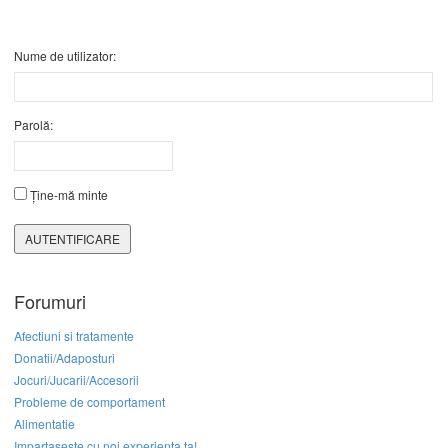
Nume de utilizator:
Parolă:
Ține-mă minte
AUTENTIFICARE
Forumuri
Afectiuni si tratamente
Donatii/Adaposturi
Jocuri/Jucarii/Accesorii
Probleme de comportament
Alimentatie
Impartaseste cu noi experienta ta!