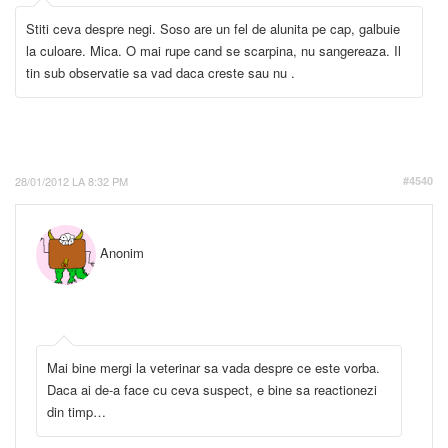
Stiti ceva despre negi. Soso are un fel de alunita pe cap, galbuie
la culoare. Mica. O mai rupe cand se scarpina, nu sangereaza. Il
tin sub observatie sa vad daca creste sau nu .
28/01/2012 LA 8:32 PM
#4540
Anonim
Mai bine mergi la veterinar sa vada despre ce este vorba.
Daca ai de-a face cu ceva suspect, e bine sa reactionezi
din timp…