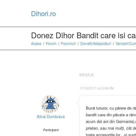
Dihori.ro
Donez Dihor Bandit care isi ca
Acasa
Forum
Forumuri
Donatii/Adaposturi
Vanzari/Cum
MESAJE
17/10/2017 LA 3:38 PM
Bună tuturor, cu părere de r
bandit care din păcate a răm
Alina Dumbrava
acum doi ani din Germania),
prieten, sau mai mulți, cât 
Participant
toate accesoriile lor…si s