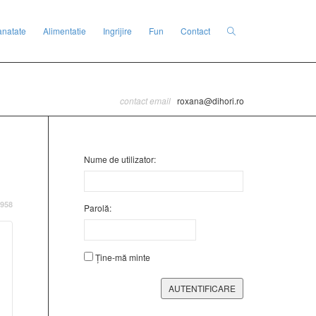
anatate
Alimentatie
Ingrijire
Fun
Contact
contact email
roxana@dihori.ro
Nume de utilizator:
958
Parolă:
Ține-mă minte
AUTENTIFICARE