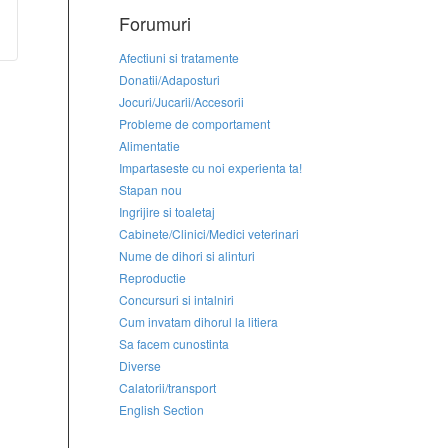
Forumuri
Afectiuni si tratamente
Donatii/Adaposturi
Jocuri/Jucarii/Accesorii
Probleme de comportament
Alimentatie
Impartaseste cu noi experienta ta!
Stapan nou
Ingrijire si toaletaj
Cabinete/Clinici/Medici veterinari
Nume de dihori si alinturi
Reproductie
Concursuri si intalniri
Cum invatam dihorul la litiera
Sa facem cunostinta
Diverse
Calatorii/transport
English Section