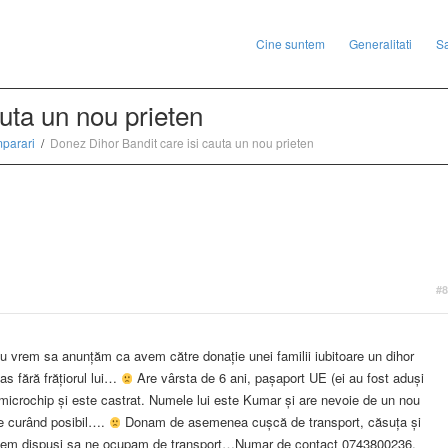
Cine suntem
Generalitati
S
uta un nou prieten
parari
Donez Dihor Bandit care isi cauta un nou prieten
#8
ău vrem sa anunțăm ca avem către donație unei familii iubitoare un dihor
as fără frățiorul lui…
Are vârsta de 6 ani, pașaport UE (ei au fost aduși
microchip și este castrat. Numele lui este Kumar și are nevoie de un nou
de curând posibil….
Donam de asemenea cușcă de transport, căsuța și
untem dispusi sa ne ocupam de transport…Numar de contact 0743800236,