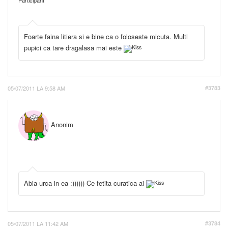
Participant
Foarte faina litiera si e bine ca o foloseste micuta. Multi
pupici ca tare dragalasa mai este
05/07/2011 LA 9:58 AM
#3783
Anonim
Abia urca in ea :)))))) Ce fetita curatica ai
05/07/2011 LA 11:42 AM
#3784