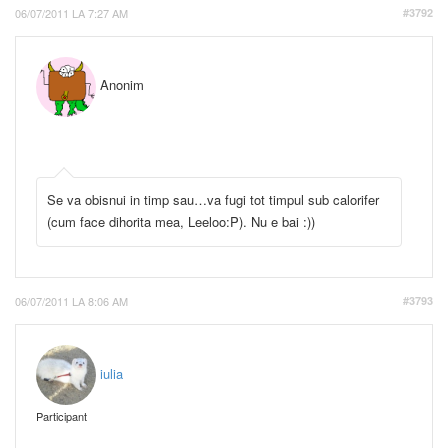
06/07/2011 LA 7:27 AM
#3792
Anonim
Se va obisnui in timp sau…va fugi tot timpul sub calorifer
(cum face dihorita mea, Leeloo:P). Nu e bai :))
06/07/2011 LA 8:06 AM
#3793
iulia
Participant