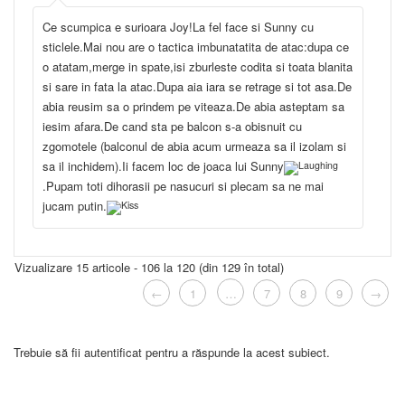
Ce scumpica e surioara Joy!La fel face si Sunny cu
sticlele.Mai nou are o tactica imbunatatita de atac:dupa ce
o atatam,merge in spate,isi zburleste codita si toata blanita
si sare in fata la atac.Dupa aia iara se retrage si tot asa.De
abia reusim sa o prindem pe viteaza.De abia asteptam sa
iesim afara.De cand sta pe balcon s-a obisnuit cu
zgomotele (balconul de abia acum urmeaza sa il izolam si
sa il inchidem).Ii facem loc de joaca lui Sunny
.Pupam toti dihorasii pe nasucuri si plecam sa ne mai
jucam putin.
Vizualizare 15 articole - 106 la 120 (din 129 în total)
←
1
…
7
8
9
→
Trebuie să fii autentificat pentru a răspunde la acest subiect.