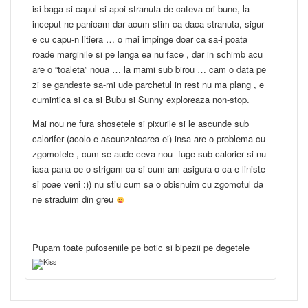
isi baga si capul si apoi stranuta de cateva ori bune, la
inceput ne panicam dar acum stim ca daca stranuta, sigur
e cu capu-n litiera … o mai impinge doar ca sa-i poata
roade marginile si pe langa ea nu face , dar in schimb acu
are o “toaleta” noua … la mami sub birou … cam o data pe
zi se gandeste sa-mi ude parchetul in rest nu ma plang , e
cumintica si ca si Bubu si Sunny exploreaza non-stop.
Mai nou ne fura shosetele si pixurile si le ascunde sub
calorifer (acolo e ascunzatoarea ei) insa are o problema cu
zgomotele , cum se aude ceva nou fuge sub calorier si nu
iasa pana ce o strigam ca si cum am asigura-o ca e liniste
si poae veni :)) nu stiu cum sa o obisnuim cu zgomotul da
ne straduim din greu
Pupam toate pufoseniile pe botic si bipezii pe degetele