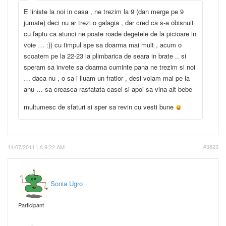
E liniste la noi in casa , ne trezim la 9 (dan merge pe 9
jumate) deci nu ar trezi o galagia , dar cred ca s-a obisnuit
cu faptu ca atunci ne poate roade degetele de la picioare in
voie … :)) cu timpul spe sa doarma mai mult , acum o
scoatem pe la 22-23 la plimbarica de seara in brate .. si
speram sa invete sa doarma cuminte pana ne trezim si noi
… daca nu , o sa i lluam un fratior , desi voiam mai pe la
anu … sa creasca rasfatata casei si apoi sa vina alt bebe
multumesc de sfaturi si sper sa revin cu vesti bune
11/07/2011 LA 9:22 AM
#3823
Sonia Ugro
Participant