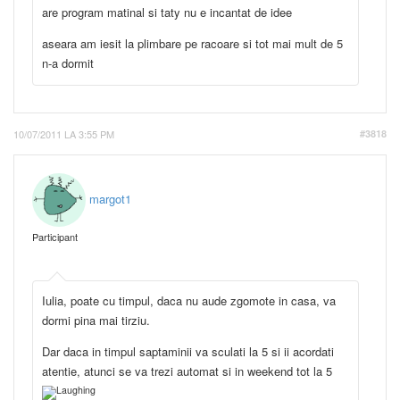
are program matinal si taty nu e incantat de idee
aseara am iesit la plimbare pe racoare si tot mai mult de 5
n-a dormit
10/07/2011 LA 3:55 PM
#3818
margot1
Participant
Iulia, poate cu timpul, daca nu aude zgomote in casa, va
dormi pina mai tirziu.
Dar daca in timpul saptaminii va sculati la 5 si ii acordati
atentie, atunci se va trezi automat si in weekend tot la 5