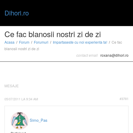
Dihori.ro
Toggle
Ce fac blanosii nostri zi de zi
Acasa
Forum
Forumuri
Impartaseste cu noi experienta ta!
Ce fac
blanosii nostri zi de zi
naviga
contact email
roxana@dihori.ro
MESAJE
05/07/2011 LA 9:34 AM
#3781
Simo_Pas