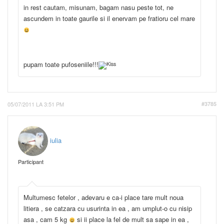
in rest cautam, misunam, bagam nasu peste tot, ne
ascundem in toate gaurile si il enervam pe fratioru cel mare
pupam toate pufoseniile!!!
05/07/2011 LA 3:51 PM
#3785
iulia
Participant
Multumesc fetelor , adevaru e ca-i place tare mult noua
litiera , se catzara cu usurinta in ea , am umplut-o cu nisip
asa , cam 5 kg
si ii place la fel de mult sa sape in ea ,