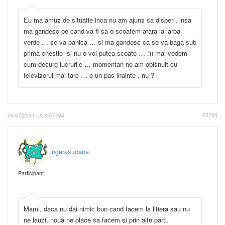
Eu ma amuz de situatie inca nu am ajuns sa disper , insa
ma gandesc pe cand va fi sa o scoatem afara la iarba
verde … se va panica … si ma gandesc ca se va baga sub
prima chestie si nu o voi putea scoate … :)) mai vedem
cum decurg lucrurile … momentan ne-am obisnuit cu
televizorul mai tare … e un pas inainte , nu ?
06/07/2011 LA 8:07 AM
#3794
ingerasuoana
Participant
Mami, daca nu dai nimic bun cand facem la litiera sau nu
ne lauzi, noua ne place sa facem si prin alte parti.