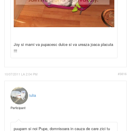
Joy si mami va pupacesc dulce si va ureaza joaca placuta
!!!
10/07/2011 LA 2:04 PM
#3816
iulia
Participant
puupam si noi Pupe, domnisoara in cauza de care zici tu