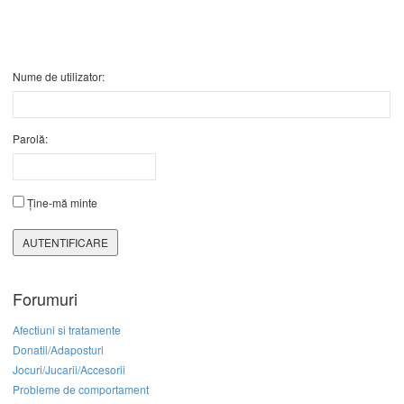
Nume de utilizator:
Parolă:
Ține-mă minte
AUTENTIFICARE
Forumuri
Afectiuni si tratamente
Donatii/Adaposturi
Jocuri/Jucarii/Accesorii
Probleme de comportament