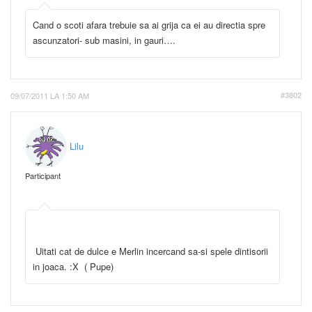
Cand o scoti afara trebuie sa ai grija ca ei au directia spre
ascunzatori- sub masini, in gauri….
09/07/2011 LA 1:50 AM
#3802
Lilu
Participant
Uitati cat de dulce e Merlin incercand sa-si spele dintisorii
in joaca. :X ( Pupe)