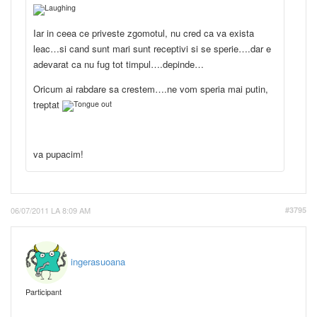
Iar in ceea ce priveste zgomotul, nu cred ca va exista
leac…si cand sunt mari sunt receptivi si se sperie….dar e
adevarat ca nu fug tot timpul….depinde…
Oricum ai rabdare sa crestem….ne vom speria mai putin,
treptat
va pupacim!
06/07/2011 LA 8:09 AM
#3795
ingerasuoana
Participant