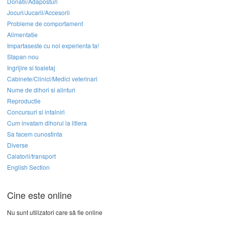
Donatii/Adaposturi
Jocuri/Jucarii/Accesorii
Probleme de comportament
Alimentatie
Impartaseste cu noi experienta ta!
Stapan nou
Ingrijire si toaletaj
Cabinete/Clinici/Medici veterinari
Nume de dihori si alinturi
Reproductie
Concursuri si intalniri
Cum invatam dihorul la litiera
Sa facem cunostinta
Diverse
Calatorii/transport
English Section
Cine este online
Nu sunt utilizatori care să fie online