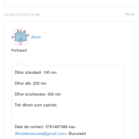
21/08/2013 LA 8:19 AM
#5448
dihori
Participant
Dihor standard- 100 ron
Dihor alb- 200 ron
Dihor scortisoara- 300 ron
Toti dihorii sunt castrati.
Date de contact: 0761487388 sau
dihoridevanzare@gmail.com
– Bucuresti