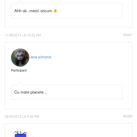
Ahh ok..mersi oricum
11/09/2013 LA 10:52 PM
#5457
ana-simona
Participant
Cu mare placere…
28/09/2013 LA 4:38 PM
#5459