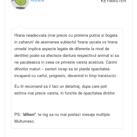
KEYMASTER
Hrana neadecvata (mai precis cu proteina putina si bogata
in zaharuri/ de asemenea subiectul 'hrana uscata vs hrana
umeda' implica aspecte legate de diferente la nivel de
dentitie) poate sa afecteze dantura respectivul animal si sa
ne pacaleasca in ceea ce priveste varsta acestuia. Canini
dihorilor maturi – seniori incep sa isi piarda opacitatea
incapand cu varful, progresiv, devenind in timp translucizi.
Eu iti recomand sa ii faci un detartraj, dupa care poti
estima mai precis varsta, in functie de opacitatea dintilor.
PS:
'dihori'
, te rog sa nu mai postezi mesaje multiple.
Multumesc.