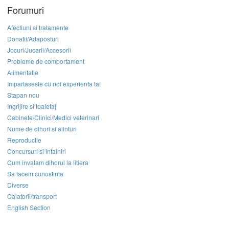
Forumuri
Afectiuni si tratamente
Donatii/Adaposturi
Jocuri/Jucarii/Accesorii
Probleme de comportament
Alimentatie
Impartaseste cu noi experienta ta!
Stapan nou
Ingrijire si toaletaj
Cabinete/Clinici/Medici veterinari
Nume de dihori si alinturi
Reproductie
Concursuri si intalniri
Cum invatam dihorul la litiera
Sa facem cunostinta
Diverse
Calatorii/transport
English Section