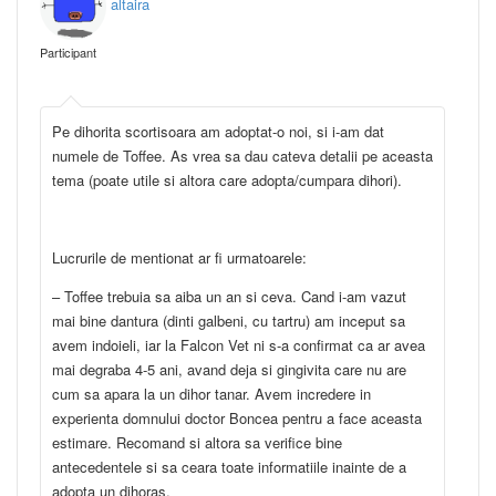
altaira
Participant
Pe dihorita scortisoara am adoptat-o noi, si i-am dat
numele de Toffee. As vrea sa dau cateva detalii pe aceasta
tema (poate utile si altora care adopta/cumpara dihori).
Lucrurile de mentionat ar fi urmatoarele:
– Toffee trebuia sa aiba un an si ceva. Cand i-am vazut
mai bine dantura (dinti galbeni, cu tartru) am inceput sa
avem indoieli, iar la Falcon Vet ni s-a confirmat ca ar avea
mai degraba 4-5 ani, avand deja si gingivita care nu are
cum sa apara la un dihor tanar. Avem incredere in
experienta domnului doctor Boncea pentru a face aceasta
estimare. Recomand si altora sa verifice bine
antecedentele si sa ceara toate informatiile inainte de a
adopta un dihoras.