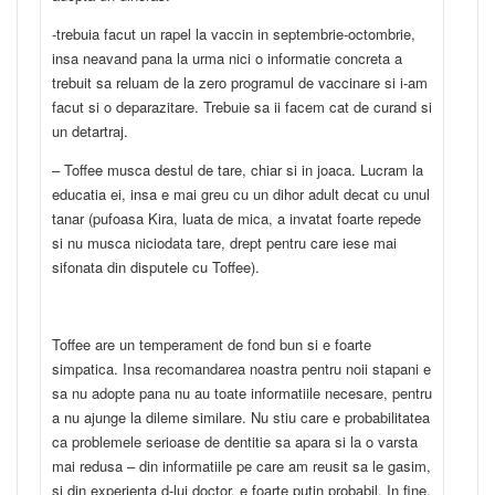
-trebuia facut un rapel la vaccin in septembrie-octombrie,
insa neavand pana la urma nici o informatie concreta a
trebuit sa reluam de la zero programul de vaccinare si i-am
facut si o deparazitare. Trebuie sa ii facem cat de curand si
un detartraj.
– Toffee musca destul de tare, chiar si in joaca. Lucram la
educatia ei, insa e mai greu cu un dihor adult decat cu unul
tanar (pufoasa Kira, luata de mica, a invatat foarte repede
si nu musca niciodata tare, drept pentru care iese mai
sifonata din disputele cu Toffee).
Toffee are un temperament de fond bun si e foarte
simpatica. Insa recomandarea noastra pentru noii stapani e
sa nu adopte pana nu au toate informatiile necesare, pentru
a nu ajunge la dileme similare. Nu stiu care e probabilitatea
ca problemele serioase de dentitie sa apara si la o varsta
mai redusa – din informatiile pe care am reusit sa le gasim,
si din experienta d-lui doctor, e foarte putin probabil. In fine,