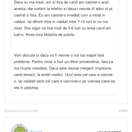
Daca nu ma insel, am si fisa de cand am castrat-o anul
acesta, dar vorbim la telefon si daca-i nevoie iti aduc si pt
castrat o fisa. Eu am castrat-o imediat cum a intrat in
calduri, iar dihorii intra in calduri intre 7-10 luni si nu ma
insel. Stiu sigur ca mai mult de 5-6 luni nu avea cand am
luat-o. Avea inca bklanita de puiuta.
Vom discuta si daca va fi nevoie o voi lua inapoi fara
probleme. Pentru mine a fost un dihor extraordinar, fara sa
ma muste vreodata. Daca este nevoie mergem impreuna,
cand doresti, la ambii medici. Unul este cel care a castrat-
o, iar celalalt este cel care a vaccinat-o pe vremea cand ea
era in petshop.
30/09/2013 LA 8:47 PM
#5460
Roxana