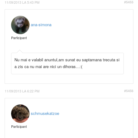
11/09/2013 LA 5:43 PM
#5455
ana-simona
Participant
Nu mai e valabil anuntul,am sunat eu saptamana trecuta si
a zis ca nu mai are nici un dihoras…:(
11/09/2013 LA 6:22 PM
#5456
schmusekatzoe
Participant