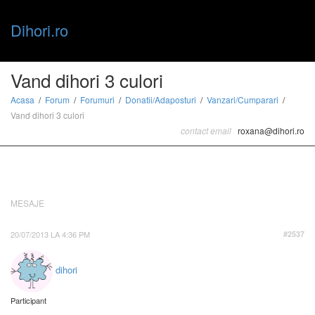
Dihori.ro
Toggle
Vand dihori 3 culori
Acasa
Forum
Forumuri
Donatii/Adaposturi
Vanzari/Cumparari
Vand dihori 3 culori
naviga
contact email
roxana@dihori.ro
MESAJE
20/07/2013 LA 4:36 PM
#2537
dihori
Participant