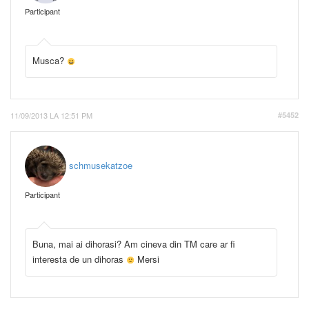
Participant
Musca?
11/09/2013 LA 12:51 PM
#5452
schmusekatzoe
Participant
Buna, mai ai dihorasi? Am cineva din TM care ar fi
interesta de un dihoras
Mersi