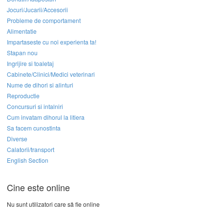
Jocuri/Jucarii/Accesorii
Probleme de comportament
Alimentatie
Impartaseste cu noi experienta ta!
Stapan nou
Ingrijire si toaletaj
Cabinete/Clinici/Medici veterinari
Nume de dihori si alinturi
Reproductie
Concursuri si intalniri
Cum invatam dihorul la litiera
Sa facem cunostinta
Diverse
Calatorii/transport
English Section
Cine este online
Nu sunt utilizatori care să fie online