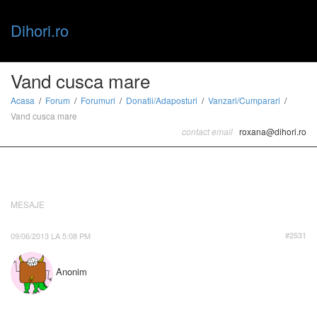
Dihori.ro
Toggle
Vand cusca mare
Acasa
Forum
Forumuri
Donatii/Adaposturi
Vanzari/Cumparari
Vand cusca mare
naviga
contact email
roxana@dihori.ro
MESAJE
09/06/2013 LA 5:08 PM
#2531
Anonim