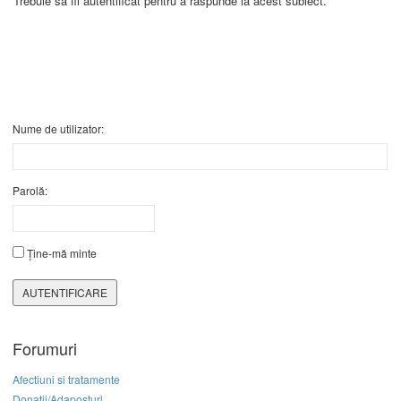
Trebuie să fii autentificat pentru a răspunde la acest subiect.
Nume de utilizator:
Parolă:
Ține-mă minte
AUTENTIFICARE
Forumuri
Afectiuni si tratamente
Donatii/Adaposturi