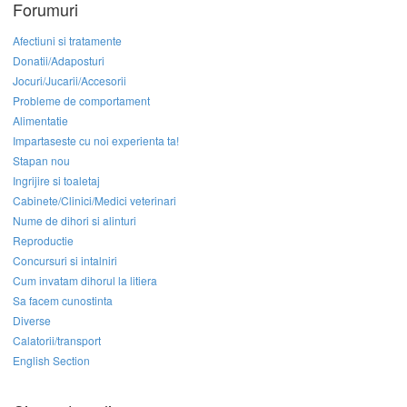
Forumuri
Afectiuni si tratamente
Donatii/Adaposturi
Jocuri/Jucarii/Accesorii
Probleme de comportament
Alimentatie
Impartaseste cu noi experienta ta!
Stapan nou
Ingrijire si toaletaj
Cabinete/Clinici/Medici veterinari
Nume de dihori si alinturi
Reproductie
Concursuri si intalniri
Cum invatam dihorul la litiera
Sa facem cunostinta
Diverse
Calatorii/transport
English Section