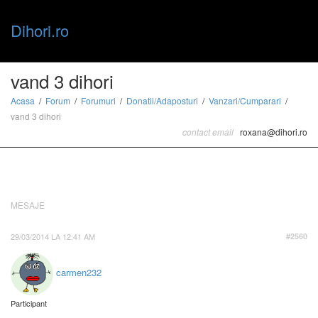
Dihori.ro
Toggle
vand 3 dihori
Acasa
Forum
Forumuri
Donatii/Adaposturi
Vanzari/Cumparari
vand 3 dihori
naviga
contact email
roxana@dihori.ro
MESAJE
29/03/2014 LA 12:41 AM
#2560
carmen232
Participant