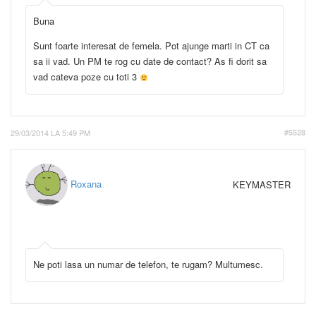
Buna
Sunt foarte interesat de femela. Pot ajunge marti in CT ca
sa ii vad. Un PM te rog cu date de contact? As fi dorit sa
vad cateva poze cu toti 3
29/03/2014 LA 5:49 PM
#5528
Roxana
KEYMASTER
Ne poti lasa un numar de telefon, te rugam? Multumesc.