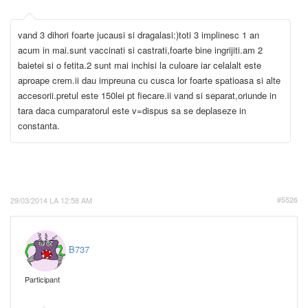
vand 3 dihori foarte jucausi si dragalasi:)toti 3 implinesc 1 an
acum in mai.sunt vaccinati si castrati,foarte bine ingrijiti.am 2
baietei si o fetita.2 sunt mai inchisi la culoare iar celalalt este
aproape crem.ii dau impreuna cu cusca lor foarte spatioasa si alte
accesorii.pretul este 150lei pt fiecare.ii vand si separat,oriunde in
tara daca cumparatorul este v=dispus sa se deplaseze in
constanta.
29/03/2014 LA 12:58 AM
#5526
B737
Participant