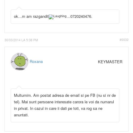
ok…m am razgandit
…0720240476.
30/03/2014 LA 5:38 PM
#5532
Roxana
KEYMASTER
Multumim. Am postat adresa de email si pe FB (nu si nr de
tel). Mai sunt persoane interesate carora le voi da numarul
in privat. In cazul in care ii dati pe toti, va rog sa ne
anuntati.