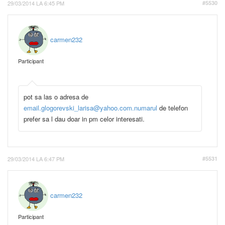
29/03/2014 LA 6:45 PM
#5530
carmen232
Participant
pot sa las o adresa de
email.glogorevski_larisa@yahoo.com.numarul
de telefon
prefer sa l dau doar in pm celor interesati.
29/03/2014 LA 6:47 PM
#5531
carmen232
Participant