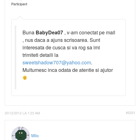
Participant
Buna
BabyDea07
, v-am conectat pe mail
, nus daca a ajuns scrisoarea. Sunt
interesata de cusca si va rog sa imi
trimiteti detaili la
sweetshadow707@yahoo.com
.
Multumesc inca odata de atentie si ajutor
20/12/2012 LA 1:23 AM
#5221
Milo