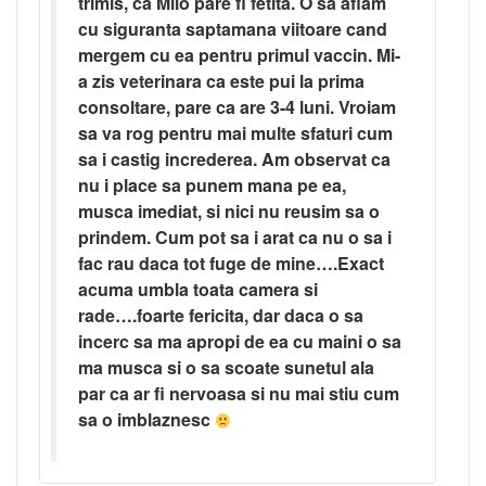
trimis, ca Milo pare fi fetita. O sa aflam
cu siguranta saptamana viitoare cand
mergem cu ea pentru primul vaccin. Mi-
a zis veterinara ca este pui la prima
consoltare, pare ca are 3-4 luni. Vroiam
sa va rog pentru mai multe sfaturi cum
sa i castig increderea. Am observat ca
nu i place sa punem mana pe ea,
musca imediat, si nici nu reusim sa o
prindem. Cum pot sa i arat ca nu o sa i
fac rau daca tot fuge de mine….Exact
acuma umbla toata camera si
rade….foarte fericita, dar daca o sa
incerc sa ma apropi de ea cu maini o sa
ma musca si o sa scoate sunetul ala
par ca ar fi nervoasa si nu mai stiu cum
sa o imblaznesc