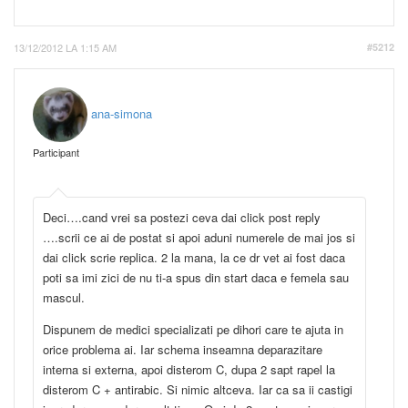
13/12/2012 LA 1:15 AM
#5212
ana-simona
Participant
Deci….cand vrei sa postezi ceva dai click post reply
….scrii ce ai de postat si apoi aduni numerele de mai jos si
dai click scrie replica. 2 la mana, la ce dr vet ai fost daca
poti sa imi zici de nu ti-a spus din start daca e femela sau
mascul.
Dispunem de medici specializati pe dihori care te ajuta in
orice problema ai. Iar schema inseamna deparazitare
interna si externa, apoi disterom C, dupa 2 sapt rapel la
disterom C + antirabic. Si nimic altceva. Iar ca sa ii castigi