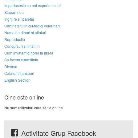
Impartaseste cu noi experienta ta!
Stapan nou
Ingrijire si toaletaj
Cabinete/Clinici/Medici veterinari
Nume de dihori si alinturi
Reproductie
Concursuri si intalniri
Cum invatam dihorul la litiera
Sa facem cunostinta
Diverse
Calatorii/transport
English Section
Cine este online
Nu sunt utilizatori care să fie online
Activitate Grup Facebook