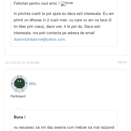
Felicitari pentru noul amic !
In privinta custii te pot ajuta eu daca esti interesata. Eu am
primit un dihoras in 2 custi mari, cu care nu am ce face (il
tin liber prin casa), daca vrei, ti le pot da. Daca esti
interesata, ma poti contacta pe adresa de email
doarnoi2inbasme@yahoo.com
.
13/12/2012 LA 12:46 AM
#5210
Milo
Participant
Buna !
nu resusesc sa imi dau seama cum trebuie sa mai razpund