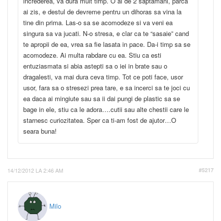
increderea, va dura mult timp. O ai de 2 saptamani, parca
ai zis, e destul de devreme pentru un dihoras sa vina la
tine din prima. Las-o sa se acomodeze si va veni ea
singura sa va jucati. N-o stresa, e clar ca te “sasaie” cand
te apropii de ea, vrea sa fie lasata in pace. Da-i timp sa se
acomodeze. Ai multa rabdare cu ea. Stiu ca esti
entuziasmata si abia astepti sa o iei in brate sau o
dragalesti, va mai dura ceva timp. Tot ce poti face, usor
usor, fara sa o stresezi prea tare, e sa incerci sa te joci cu
ea daca ai mingiute sau sa ii dai pungi de plastic sa se
bage in ele, stiu ca le adora….cutii sau alte chestii care le
starnesc curiozitatea. Sper ca ti-am fost de ajutor…O
seara buna!
14/12/2012 LA 2:46 AM
#5217
Milo