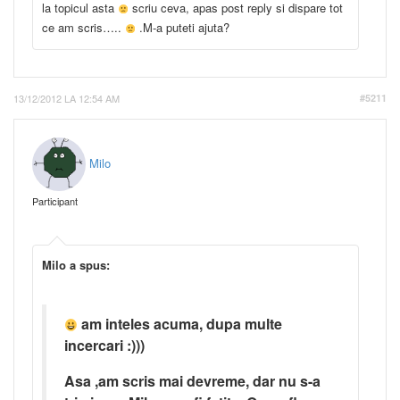
la topicul asta
scriu ceva, apas post reply si dispare tot
ce am scris…..
.M-a puteti ajuta?
13/12/2012 LA 12:54 AM
#5211
Milo
Participant
Milo a spus:
am inteles acuma, dupa multe
incercari :)))
Asa ,am scris mai devreme, dar nu s-a