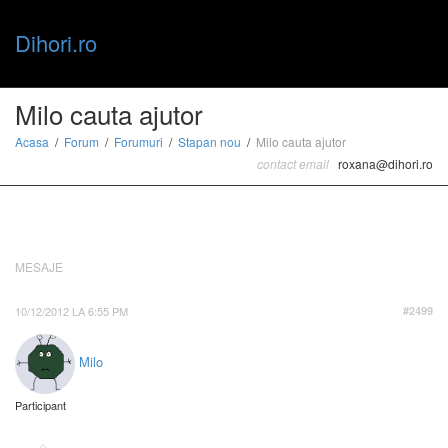
Dihori.ro
Toggle
Milo cauta ajutor
Acasa
Forum
Forumuri
Stapan nou
Milo cauta ajutor
contact email
roxana@dihori.ro
naviga
MESAJE
10/12/2012 LA 6:55 PM
#2499
Milo
Participant