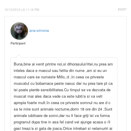
10/12/2012 LA 11:16 PM
#5207
ana-simona
Participant
Buna,bine ai venit printre noi,si dihorasului/ritei,nu prea am
inteles daca e mascul sau fetita din nume ,am si eu un
mascul care se numeste Millo,:d ,In ceea ce priveste
muscatul cu bobarnace peste nasuc dar nu prea tare pt ca
isi poate pierde sensibilitatea.Cu timpul se va dezvata de
muscat mai ales daca vede ca este iubit/a si va veti
apropia foarte mult.In ceea ce priveste somnul nu are d c
sa te mire sunt animale nocturne,dorm 18 ore din 24 .Sunt
animale iubitoare de somn,dar nu it face griji isi va forma
programul dupa tine in asa fel cand vei ajunge acasa o /il
gasi treaz/a si gata de joaca.Orice intrebari si nelamuriri ai