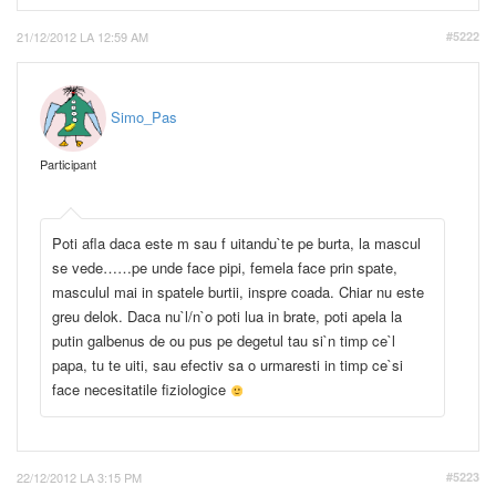
21/12/2012 LA 12:59 AM
#5222
Simo_Pas
Participant
Poti afla daca este m sau f uitandu`te pe burta, la mascul
se vede……pe unde face pipi, femela face prin spate,
masculul mai in spatele burtii, inspre coada. Chiar nu este
greu delok. Daca nu`l/n`o poti lua in brate, poti apela la
putin galbenus de ou pus pe degetul tau si`n timp ce`l
papa, tu te uiti, sau efectiv sa o urmaresti in timp ce`si
face necesitatile fiziologice
22/12/2012 LA 3:15 PM
#5223