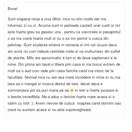
Buna!
Sunt stapana noua a unui dihor, inca nu stiu multe dar ma
informez zi cu zi. Acuma sunt in perioada cautarii unei custi si imi
este foarte greu sa gasesc una , pentru ca vaccinele si pasaprotul
o sa ma coste foarte mult si nu o sa imi permit o cusca din
petshop. Sunt studenta straina in romania si imi cer scuze daca
am scris nu cum trebuie cerintele mele si va multumesc din suflet
de atentie. Milo are aproximativ 4 luni si de doua saptamani e la
mine. Din prima am lasat-o libera prin casa si ma bucur extrem de
mult sa o aud cum rade prin casa fericita cand ma intorc de la
facultate. Normal inca nu are asa mare incredere in mine si nu ma
lasa sa o mangai si musca destul de tare, decat daca e
somnoroasa pot sa pun mana pe ea
in rest e foarte jucausa si
o bestie incredibila. Ne-a adus o fericire foarte mare acasa si o
iubim cu totii :). Avem nevoie de cusca noaptea cand dormim sau
cand nu suntem acasa si nu este suprevegheata.