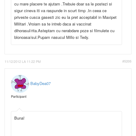
cu mare placere te ajutam .Trebuie doar sa le postezi si
sigur cineva iti va raspunde in scurt timp .In ceea ce
priveste cusca gasesti zic eu la pret acceptabil in Maxipet
Militari .Vroiam sa te intreb daca ai vaccinat
dihorasul/rita.Asteptam cu nerabdare poze si filmulete cu
blonoasa/sul.Pupam nasucul Millo si Tedy.
11/12/2012 LA 11:22 PM
#5205
BabyDea07
Participant
Buna!