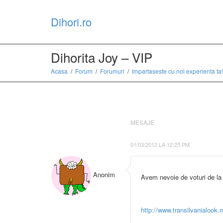
Dihori.ro
Dihorita Joy – VIP
Acasa
Forum
Forumuri
Impartaseste cu noi experienta ta!
MESAJE
01/03/2012 LA 12:25 PM
Anonim
Avem nevoie de voturi de la d
http://www.transilvanialook.r