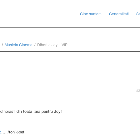
Cine suntem
Generalitati
S
Mustela Cinema
Dihorita Joy – VIP
#2
ihorasii din toata tara pentru Joy!
o
…../tonik-pet