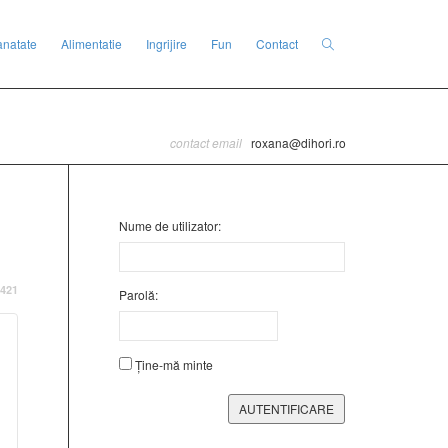
anatate
Alimentatie
Ingrijire
Fun
Contact
contact email
roxana@dihori.ro
Nume de utilizator:
421
Parolă:
Ține-mă minte
AUTENTIFICARE