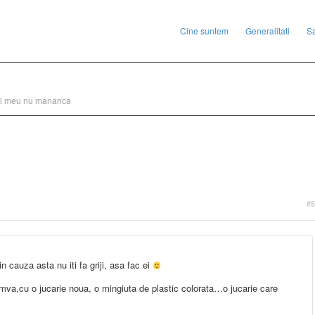
Cine suntem
Generalitati
S
ul meu nu mananca
#5
n cauza asta nu iti fa griji, asa fac ei
umva,cu o jucarie noua, o mingiuta de plastic colorata…o jucarie care