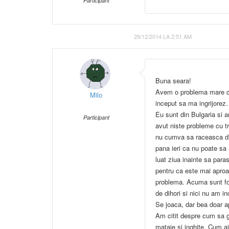
Participant
29/12/2014 LA 2:51 AM
Buna seara!
Avem o problema mare cu
Milo
inceput sa ma ingrijorez.
Eu sunt din Bulgaria si 
Participant
avut niste probleme cu t
nu cumva sa raceasca d
pana ieri ca nu poate sa
luat ziua inainte sa para
pentru ca este mai apro
problema. Acuma sunt foa
de dihori si nici nu am in
Se joaca, dar bea doar ap
Am citit despre cum sa g
mataie si inghite. Cum a