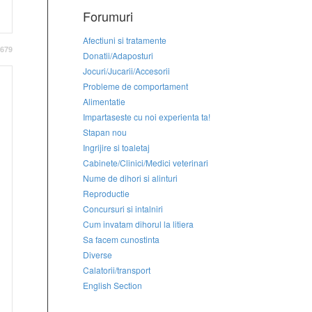
Forumuri
Afectiuni si tratamente
679
Donatii/Adaposturi
Jocuri/Jucarii/Accesorii
Probleme de comportament
Alimentatie
Impartaseste cu noi experienta ta!
Stapan nou
Ingrijire si toaletaj
Cabinete/Clinici/Medici veterinari
Nume de dihori si alinturi
Reproductie
Concursuri si intalniri
Cum invatam dihorul la litiera
Sa facem cunostinta
Diverse
Calatorii/transport
English Section