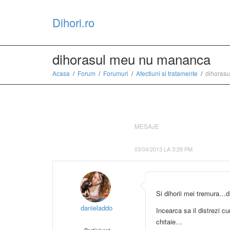
Dihori.ro
dihorasul meu nu mananca
Acasa
Forum
Forumuri
Afectiuni si tratamente
dihoras
MESAJE
03/04/2013 LA 3:29 PM
Si dihorii mei tremura…di
danieladdo
Incearca sa il distrezi c
chitaie…