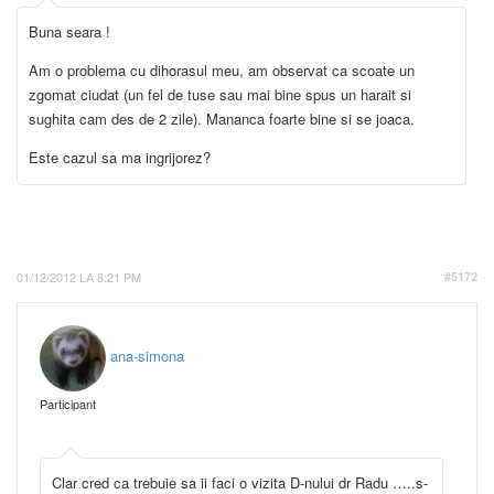
Buna seara !
Am o problema cu dihorasul meu, am observat ca scoate un
zgomat ciudat (un fel de tuse sau mai bine spus un harait si
sughita cam des de 2 zile). Mananca foarte bine si se joaca.
Este cazul sa ma ingrijorez?
01/12/2012 LA 8:21 PM
#5172
ana-simona
Participant
Clar cred ca trebuie sa ii faci o vizita D-nului dr Radu …..s-