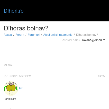
Dihori.ro
Toggle
Dihoras bolnav?
Acasa
Forum
Forumuri
Afectiuni si tratamente
Dihoras bolnav?
contact email
roxana@dihori.ro
naviga
MESAJE
01/12/2012 LA 6:29 PM
#2492
bitu
Participant