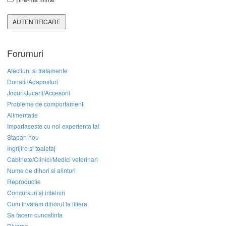
AUTENTIFICARE
Forumuri
Afectiuni si tratamente
Donatii/Adaposturi
Jocuri/Jucarii/Accesorii
Probleme de comportament
Alimentatie
Impartaseste cu noi experienta ta!
Stapan nou
Ingrijire si toaletaj
Cabinete/Clinici/Medici veterinari
Nume de dihori si alinturi
Reproductie
Concursuri si intalniri
Cum invatam dihorul la litiera
Sa facem cunostinta
Diverse